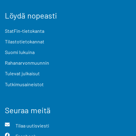
Löydä nopeasti
StatFin-tietokanta
Tilastotietokannat
Suomi lukuina
Rahanarvonmuunnin
Tulevat julkaisut
Tutkimusaineistot
Seuraa meitä
Tilaa uutisviesti