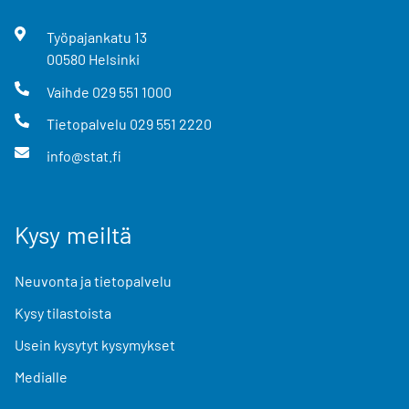
Työpajankatu
13
00580
Helsinki
Vaihde
029 551 1000
Tietopalvelu
029 551 2220
info@stat.fi
Kysy meiltä
Neuvonta ja tietopalvelu
Kysy tilastoista
Usein kysytyt kysymykset
Medialle