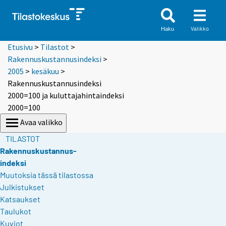
Valikko
Haku
Etusivu
>
Tilastot
>
Rakennuskustannusindeksi
>
2005
>
kesäkuu
>
Rakennuskustannusindeksi
2000=100 ja kuluttajahintaindeksi
2000=100
Avaa valikko
TILASTOT
Rakennuskustannus-
indeksi
Muutoksia tässä tilastossa
Julkistukset
Katsaukset
Taulukot
Kuviot