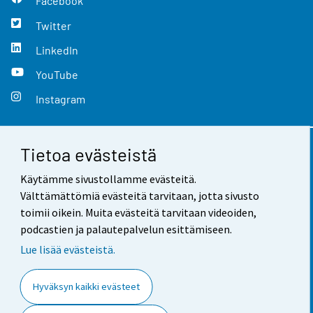
Facebook
Twitter
LinkedIn
YouTube
Instagram
Tietoa evästeistä
Yhteystiedot
Käytämme sivustollamme evästeitä.
Palaute
Välttämättömiä evästeitä tarvitaan, jotta sivusto
toimii oikein. Muita evästeitä tarvitaan videoiden,
Käyttöehdot
podcastien ja palautepalvelun esittämiseen.
Tietosuoja
Lue lisää evästeistä.
Saavutettavuus
Hyväksyn kaikki evästeet
Tietoa sivustosta