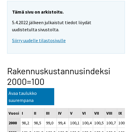
Tämä sivu on arkistoitu.
5.4.2022 jälkeen julkaistut tiedot löydät
uudistetulta sivustolta.
Siirry uudelle tilastosivulle
Rakennuskustannusindeksi
2000=100
Avaa taulukko
suurempana
Vuosi
I
II
III
IV
V
VI
VII
VIII
IX
2000
98,2
98,5
99,0
99,4
100,1
100,4
100,5
100,7
100,8