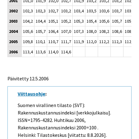
2001
101,0
101,9
102,0
102,7
102,9
103,2
103,2
103,2
102,7
2002
102,3
102,3
102,7
103,2
103,4
103,5
103,6
103,7
103,6
2003
104,2
104,4
105,1
105,2
105,3
105,4
105,6
105,7
105,6
2004
105,6
105,7
106,4
107,0
107,3
108,0
108,2
108,6
108,7
2005
109,8
110,1
110,7
111,7
111,9
112,0
112,2
112,3
112,5
2006
113,4
113,6
114,0
114,6
Päivitetty
12.5.2006
Viittausohje
:
Suomen virallinen tilasto (SVT):
Rakennuskustannusindeksi [verkkojulkaisu].
ISSN=1795-4282.
Huhtikuu
2006,
Rakennuskustannusindeksi 2000=100 .
Helsinki: Tilastokeskus [viitattu: 8.8.2026].