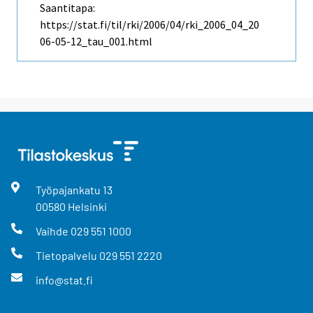
Saantitapa:
https://stat.fi/til/rki/2006/04/rki_2006_04_20
06-05-12_tau_001.html
Työpajankatu
13
00580
Helsinki
Vaihde
029 551 1000
Tietopalvelu
029 551 2220
info@stat.fi