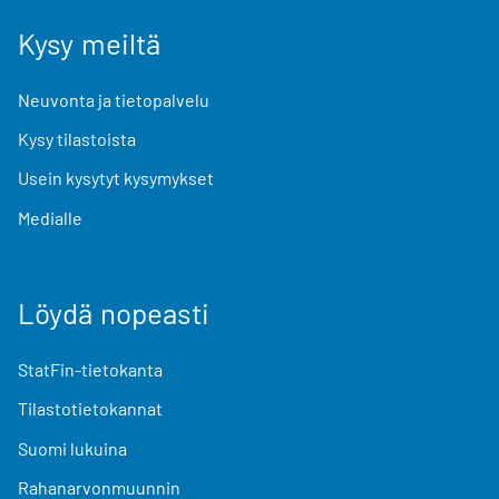
Kysy meiltä
Neuvonta ja tietopalvelu
Kysy tilastoista
Usein kysytyt kysymykset
Medialle
Löydä nopeasti
StatFin-tietokanta
Tilastotietokannat
Suomi lukuina
Rahanarvonmuunnin