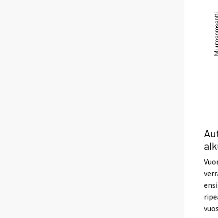
Aut
al
Vuon
verr
ens
ripe
vuo