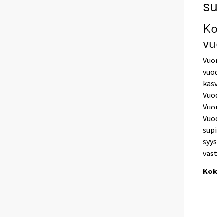
s
Ko
vu
Vuon
vuod
kasv
Vuod
Vuon
Vuod
supi
syys
vast
Kok