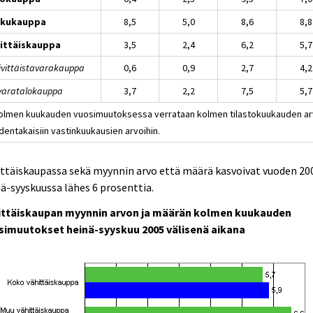
kkukauppa
8,5
5,0
8,6
8,8
ittäiskauppa
3,5
2,4
6,2
5,7
äivittäistavarakauppa
0,6
0,9
2,7
4,2
avaratalokauppa
3,7
2,2
7,5
5,7
Kolmen kuukauden vuosimuutoksessa verrataan kolmen tilastokuukauden ar
dentakaisiin vastinkuukausien arvoihin.
ttäiskaupassa sekä myynnin arvo että määrä kasvoivat vuoden 20
ä-syyskuussa lähes 6 prosenttia.
ittäiskaupan myynnin arvon ja määrän kolmen kuukauden
simuutokset heinä-syyskuu 2005 välisenä aikana