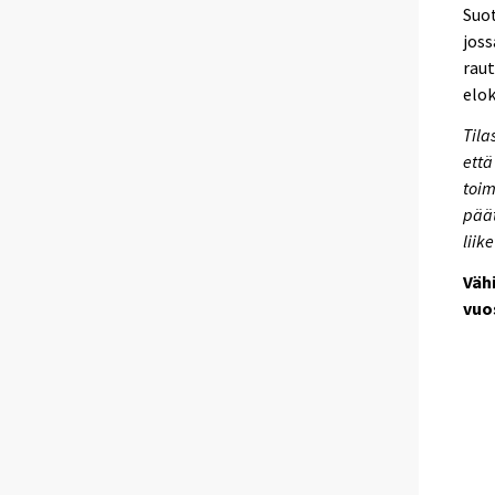
Suot
joss
raut
elok
Tila
että
toim
päät
liik
Väh
vuo