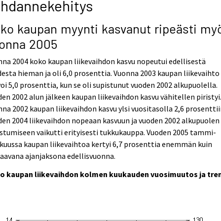
uhdannekehitys
ko kaupan myynti kasvanut ripeästi my
onna 2005
na 2004 koko kaupan liikevaihdon kasvu nopeutui edellisestä
esta hieman ja oli 6,0 prosenttia. Vuonna 2003 kaupan liikevaihto
oi 5,0 prosenttia, kun se oli supistunut vuoden 2002 alkupuolella.
en 2002 alun jälkeen kaupan liikevaihdon kasvu vähitellen piristyi
na 2002 kaupan liikevaihdon kasvu ylsi vuositasolla 2,6 prosenttii
en 2004 liikevaihdon nopeaan kasvuun ja vuoden 2002 alkupuolen
stumiseen vaikutti erityisesti tukkukauppa. Vuoden 2005 tammi-
kuussa kaupan liikevaihtoa kertyi 6,7 prosenttia enemmän kuin
aavana ajanjaksona edellisvuonna.
o kaupan liikevaihdon kolmen kuukauden vuosimuutos ja tre