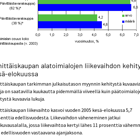
ittäiskaupan alatoimialojen liikevaihdon kehit
sä-elokuussa
ittäiskaupan tarkimman julkaisutason myynnin kehitystä kuvaavi
ja on saatavilla kuukautta pidemmällä viiveellä kuin päätoimialo
tystä kuvaavia lukuja.
ttäiskaupan liikevaihto kasvoi vuoden 2005 kesä-elokuussa 5,7
enttia edellisvuodesta. Liikevaihdon väheneminen jatkui
kuvausalalla, jossa liikevaihtoa kertyi lähes 11 prosenttia vähe
 edellisvuoden vastaavana ajanjaksona.