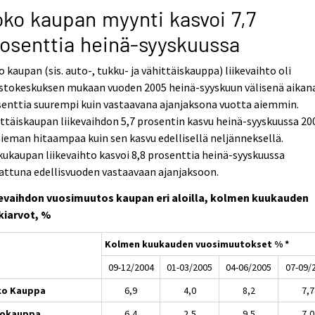
ko kaupan myynti kasvoi 7,7
osenttia heinä-syyskuussa
 kaupan (sis. auto-, tukku- ja vähittäiskauppa) liikevaihto oli
stokeskuksen mukaan vuoden 2005 heinä-syyskuun välisenä aikana
enttia suurempi kuin vastaavana ajanjaksona vuotta aiemmin.
ttäiskaupan liikevaihdon 5,7 prosentin kasvu heinä-syyskuussa 20
hieman hitaampaa kuin sen kasvu edellisellä neljänneksellä.
ukaupan liikevaihto kasvoi 8,8 prosenttia heinä-syyskuussa
attuna edellisvuoden vastaavaan ajanjaksoon.
kevaihdon vuosimuutos kaupan eri aloilla, kolmen kuukauden
kiarvot, %
Kolmen kuukauden vuosimuutokset % *
09-12/2004
01-03/2005
04-06/2005
07-09/
ko Kauppa
6,9
4,0
8,2
7,7
tokauppa
6,4
2,5
9,5
7,0