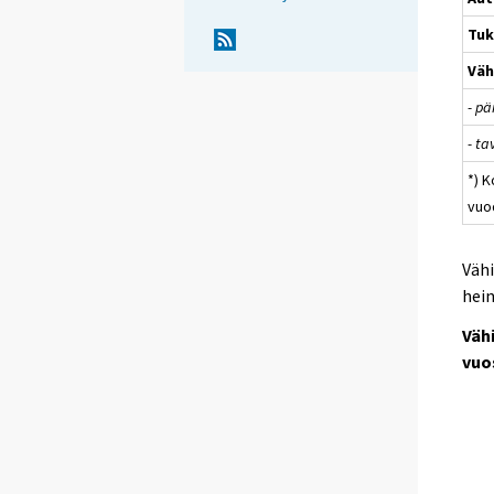
Tu
Väh
- p
- t
*) 
vuo
Vähi
hein
Väh
vuo