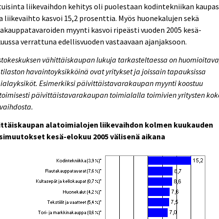
uisinta liikevaihdon kehitys oli puolestaan kodintekniikan kaupas
a liikevaihto kasvoi 15,2 prosenttia. Myös huonekalujen sekä
akauppatavaroiden myynti kasvoi ripeästi vuoden 2005 kesä-
uussa verrattuna edellisvuoden vastaavaan ajanjaksoon.
stokeskuksen vähittäiskaupan lukuja tarkasteltaessa on huomioitava
 tilaston havaintoyksikköinä ovat yritykset ja joissain tapauksissa
ialayksiköt. Esimerkiksi päivittäistavarakaupan myynti koostuu
oimisesti päivittäistavarakaupan toimialalla toimivien yritysten kok
evaihdosta.
ittäiskaupan alatoimialojen liikevaihdon kolmen kuukauden
simuutokset kesä-elokuu 2005 välisenä aikana