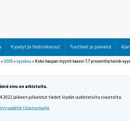
a
Kyselyt ja tiedonkeruut
Tuotteet ja palvelut
Aja
>
2005
>
syyskuu
> Koko kaupan myynti kasvoi 7,7 prosenttia heinä-sy
ämä sivu on arkistoitu.
.4.2022 jälkeen julkaistut tiedot löydät uudistetulta sivustolta.
iirry uudelle tilastosivulle