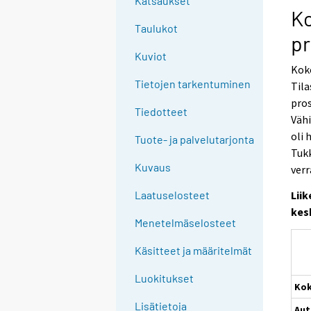
Katsaukset
Ko
Taulukot
pr
Kuviot
Koko
Tietojen tarkentuminen
Tila
pros
Tiedotteet
Vähi
oli 
Tuote- ja palvelutarjonta
Tukk
Kuvaus
verr
Lii
Laatuselosteet
kes
Menetelmäselosteet
Käsitteet ja määritelmät
Luokitukset
Ko
Lisätietoja
Au