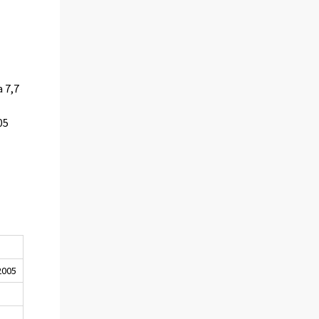
 7,7
05
2005