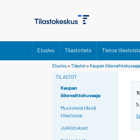
Etusivu
Tilastotieto
Tietoa tilastoist
Etusivu
>
Tilastot
>
Kaupan liikevaihtokuvaaja
TILASTOT
Kaupan
T
liikevaihtokuvaaja
5
Muutoksia tässä
tilastossa
S
Julkistukset