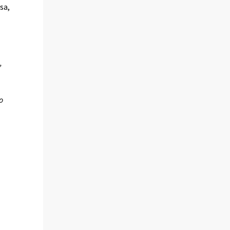
sa,
,
o