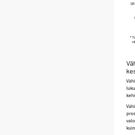
Väh
ke
Väh
luku
kehi
Vähi
pros
valo
kuin