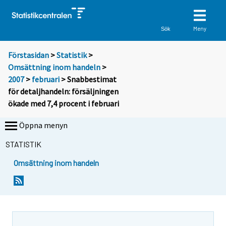
Meny
Sök
Förstasidan
>
Statistik
>
Omsättning inom handeln
>
2007
>
februari
> Snabbestimat
för detaljhandeln: försäljningen
ökade med 7,4 procent i februari
Öppna menyn
STATISTIK
Omsättning inom handeln
S
S
i
i
i
i
r
r
r
r