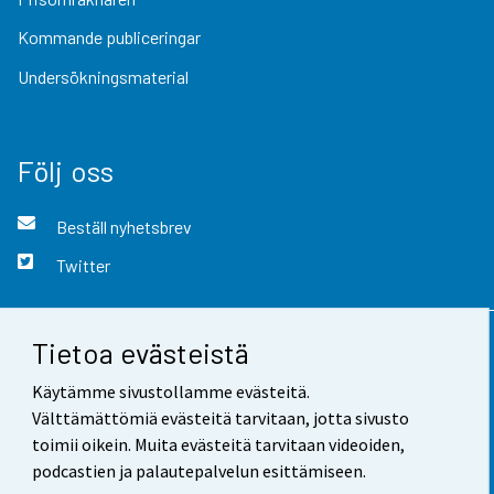
Kommande publiceringar
Undersökningsmaterial
Följ oss
Beställ nyhetsbrev
Twitter
Tietoa evästeistä
Kontaktinformation
Käytämme sivustollamme evästeitä.
Respons
Välttämättömiä evästeitä tarvitaan, jotta sivusto
toimii oikein. Muita evästeitä tarvitaan videoiden,
Användarvillkor
podcastien ja palautepalvelun esittämiseen.
Dataskydd