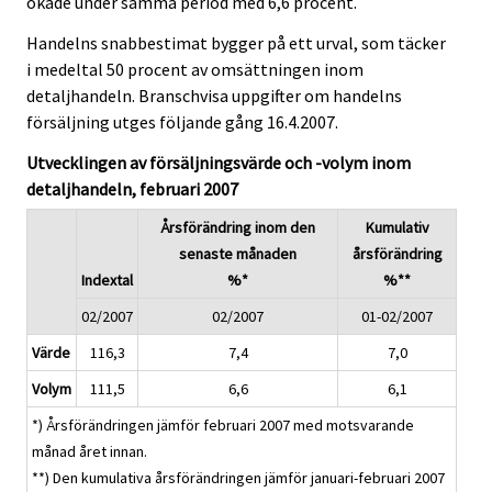
ökade under samma period med 6,6 procent.
Handelns snabbestimat bygger på ett urval, som täcker
i medeltal 50 procent av omsättningen inom
detaljhandeln. Branschvisa uppgifter om handelns
försäljning utges följande gång 16.4.2007.
Utvecklingen av försäljningsvärde och -volym inom
detaljhandeln, februari 2007
Årsförändring inom den
Kumulativ
senaste månaden
årsförändring
Indextal
%*
%**
02/2007
02/2007
01-02/2007
Värde
116,3
7,4
7,0
Volym
111,5
6,6
6,1
*) Årsförändringen jämför februari 2007 med motsvarande
månad året innan.
**) Den kumulativa årsförändringen jämför januari-februari 2007