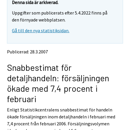
y
y
Denna sida är arkiverad.
t
t
Uppgifter som publicerats efter 5.4.2022 finns på
t
t
o
o
den förnyade webbplatsen.
i
i
Gå till den nya statistiksidan.
s
s
e
e
e
e
n
n
Publicerad: 28.3.2007
p
p
a
a
Snabbestimat för
l
l
v
v
detaljhandeln: försäljningen
e
e
l
l
ökade med 7,4 procent i
u
u
u
u
februari
n
n
.
.
Enligt Statistikcentralens snabbestimat för handeln
ökade försäljningen inom detaljhandeln i februari med
7,4 procent från februari 2006. Försäljningsvolymen