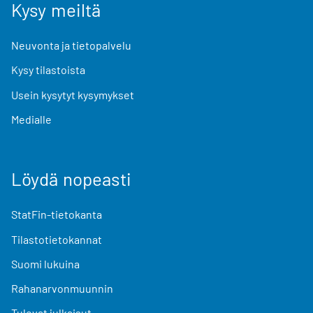
Kysy meiltä
Neuvonta ja tietopalvelu
Kysy tilastoista
Usein kysytyt kysymykset
Medialle
Löydä nopeasti
StatFin-tietokanta
Tilastotietokannat
Suomi lukuina
Rahanarvonmuunnin
Tulevat julkaisut