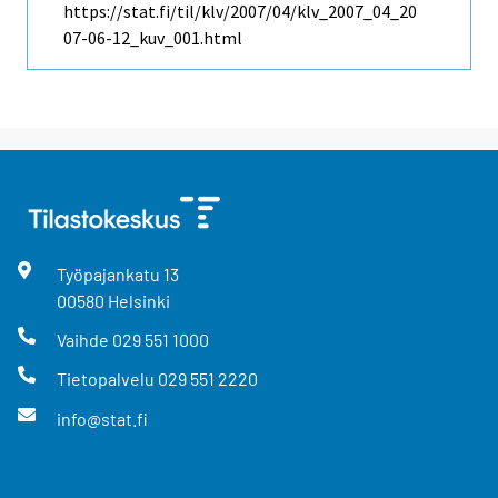
https://stat.fi/til/klv/2007/04/klv_2007_04_20
07-06-12_kuv_001.html
Työpajankatu
13
00580
Helsinki
Vaihde
029 551 1000
Tietopalvelu
029 551 2220
info@stat.fi