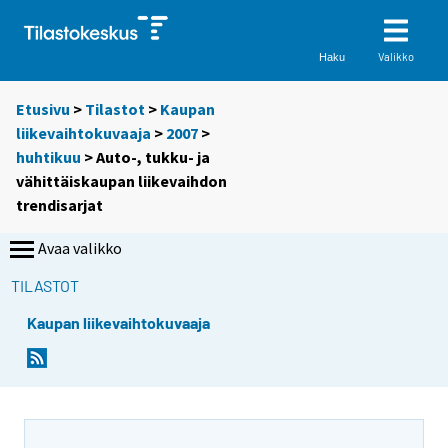
Valikko
Haku
Etusivu
>
Tilastot
>
Kaupan
liikevaihtokuvaaja
>
2007
>
huhtikuu
> Auto-, tukku- ja
vähittäiskaupan liikevaihdon
trendisarjat
Avaa valikko
TILASTOT
Kaupan liikevaihtokuvaaja