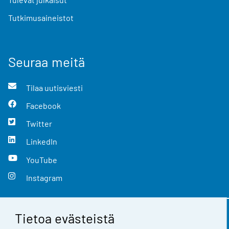
Tutkimusaineistot
Seuraa meitä
Tilaa uutisviesti
Facebook
Twitter
LinkedIn
YouTube
Instagram
Tietoa evästeistä
Yhteystiedot