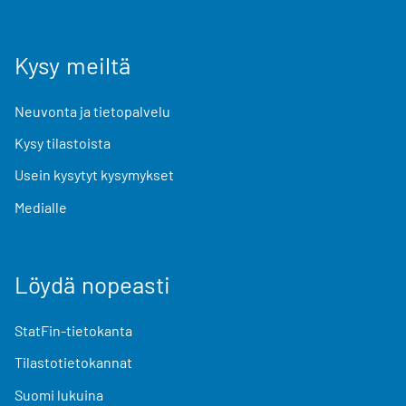
Kysy meiltä
Neuvonta ja tietopalvelu
Kysy tilastoista
Usein kysytyt kysymykset
Medialle
Löydä nopeasti
StatFin-tietokanta
Tilastotietokannat
Suomi lukuina