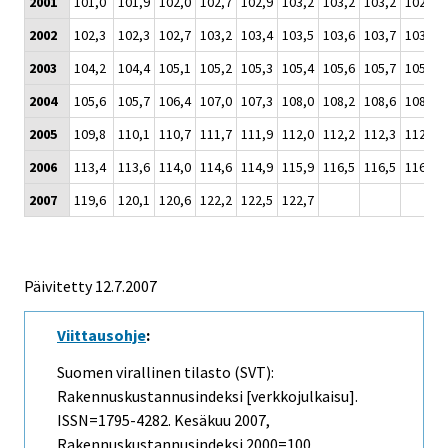
2001
101,0
101,9
102,0
102,7
102,9
103,2
103,2
103,2
102,7
2002
102,3
102,3
102,7
103,2
103,4
103,5
103,6
103,7
103,6
2003
104,2
104,4
105,1
105,2
105,3
105,4
105,6
105,7
105,6
2004
105,6
105,7
106,4
107,0
107,3
108,0
108,2
108,6
108,7
2005
109,8
110,1
110,7
111,7
111,9
112,0
112,2
112,3
112,5
2006
113,4
113,6
114,0
114,6
114,9
115,9
116,5
116,5
116,9
2007
119,6
120,1
120,6
122,2
122,5
122,7
Päivitetty
12.7.2007
Viittausohje
:
Suomen virallinen tilasto (SVT):
Rakennuskustannusindeksi [verkkojulkaisu].
ISSN=1795-4282.
Kesäkuu
2007,
Rakennuskustannusindeksi 2000=100 .