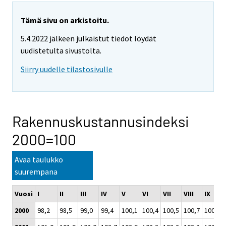
Tämä sivu on arkistoitu.
5.4.2022 jälkeen julkaistut tiedot löydät
uudistetulta sivustolta.
Siirry uudelle tilastosivulle
Rakennuskustannusindeksi
2000=100
Avaa taulukko
suurempana
Vuosi
I
II
III
IV
V
VI
VII
VIII
IX
2000
98,2
98,5
99,0
99,4
100,1
100,4
100,5
100,7
100,8