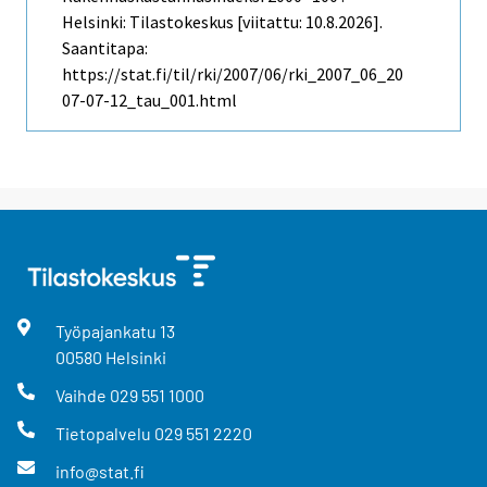
Helsinki: Tilastokeskus [viitattu: 10.8.2026].
Saantitapa:
https://stat.fi/til/rki/2007/06/rki_2007_06_20
07-07-12_tau_001.html
Työpajankatu
13
00580
Helsinki
Vaihde
029 551 1000
Tietopalvelu
029 551 2220
info@stat.fi