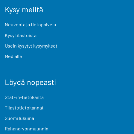
Kysy meiltä
Neuvonta ja tietopalvelu
Kysy tilastoista
Usein kysytyt kysymykset
Medialle
Löydä nopeasti
StatFin-tietokanta
Tilastotietokannat
Suomi lukuina
Rahanarvonmuunnin