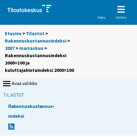
Valikko
Haku
Etusivu
>
Tilastot
>
Rakennuskustannusindeksi
>
2007
>
marraskuu
>
Rakennuskustannusindeksi
2000=100 ja
kuluttajahintaindeksi 2000=100
Avaa valikko
TILASTOT
Rakennuskustannus-
indeksi