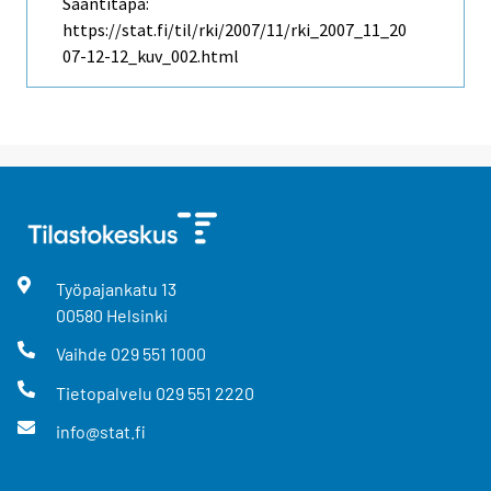
Saantitapa:
https://stat.fi/til/rki/2007/11/rki_2007_11_20
07-12-12_kuv_002.html
Työpajankatu
13
00580
Helsinki
Vaihde
029 551 1000
Tietopalvelu
029 551 2220
info@stat.fi