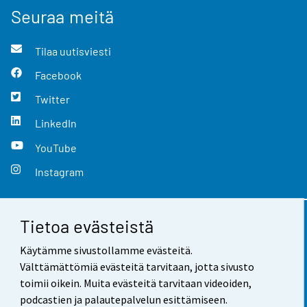
Seuraa meitä
Tilaa uutisviesti
Facebook
Twitter
LinkedIn
YouTube
Instagram
Tietoa evästeistä
Yhteystiedot
Käytämme sivustollamme evästeitä.
Palaute
Välttämättömiä evästeitä tarvitaan, jotta sivusto
toimii oikein. Muita evästeitä tarvitaan videoiden,
Käyttöehdot
podcastien ja palautepalvelun esittämiseen.