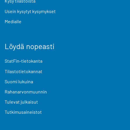
Kysy tilastoista
Usein kysytyt kysymykset
Medialle
Löydä nopeasti
StatFin-tietokanta
Tilastotietokannat
Suomi lukuina
Rahanarvonmuunnin
Tulevat julkaisut
Tutkimusaineistot