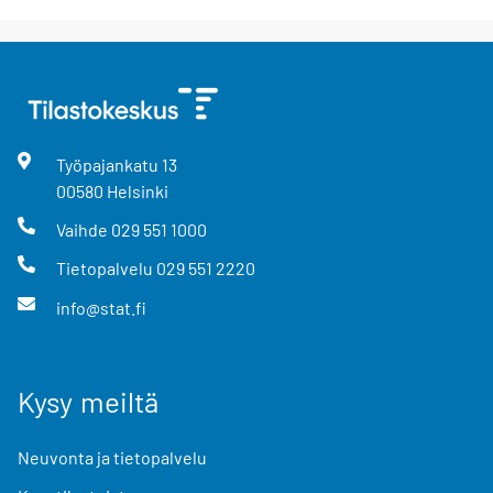
Työpajankatu
13
00580
Helsinki
Vaihde
029 551 1000
Tietopalvelu
029 551 2220
info@stat.fi
Kysy meiltä
Neuvonta ja tietopalvelu