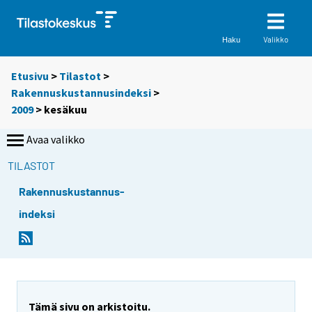
Valikko
Haku
Etusivu
>
Tilastot
>
Rakennuskustannusindeksi
>
2009
>
kesäkuu
Avaa valikko
TILASTOT
Rakennuskustannus-
indeksi
Tämä sivu on arkistoitu.