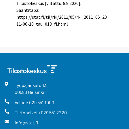
Tilastokeskus [viitattu: 8.8.2026].
Saantitapa:
https://stat.fi/til/rki/2011/05/rki_2011_05_20
11-06-10_tau_013_fi.html
Työpajankatu
13
00580
Helsinki
Vaihde
029 551 1000
Tietopalvelu
029 551 2220
info@stat.fi