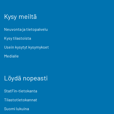
Kysy meiltä
Neuvonta ja tietopalvelu
Kysy tilastoista
Usein kysytyt kysymykset
Medialle
Löydä nopeasti
StatFin-tietokanta
Tilastotietokannat
Suomi lukuina