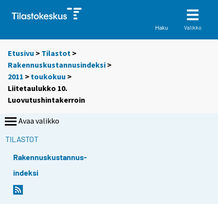
Valikko
Haku
Etusivu
>
Tilastot
>
Rakennuskustannusindeksi
>
2011
>
toukokuu
>
Liitetaulukko 10.
Luovutushintakerroin
Avaa valikko
TILASTOT
Rakennuskustannus-
indeksi