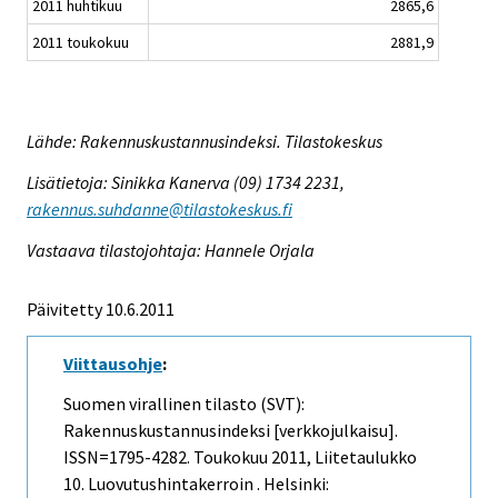
2011 huhtikuu
2865,6
2011 toukokuu
2881,9
Lähde: Rakennuskustannusindeksi. Tilastokeskus
Lisätietoja: Sinikka Kanerva (09) 1734 2231,
rakennus.suhdanne@tilastokeskus.fi
Vastaava tilastojohtaja: Hannele Orjala
Päivitetty 10.6.2011
Viittausohje
:
Suomen virallinen tilasto (SVT):
Rakennuskustannusindeksi [verkkojulkaisu].
ISSN=1795-4282.
Toukokuu
2011, Liitetaulukko
10. Luovutushintakerroin . Helsinki: