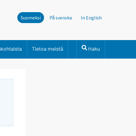
Suomeksi
På svenska
In English
nkohtaista
Tietoa meistä
Haku