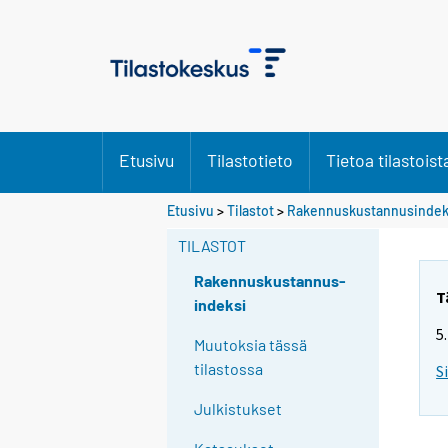
Etusivu
Tilastotieto
Tietoa tilastoist
Etusivu
>
Tilastot
>
Rakennuskustannusindek
TILASTOT
Rakennuskustannus-
T
indeksi
5
Muutoksia tässä
tilastossa
S
Julkistukset