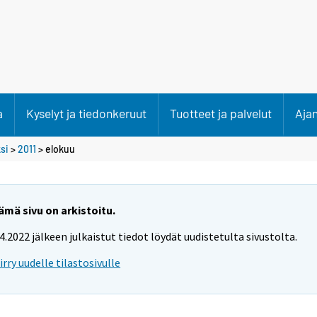
a
Kyselyt ja tiedonkeruut
Tuotteet ja palvelut
Aja
si
>
2011
>
elokuu
ämä sivu on arkistoitu.
.4.2022 jälkeen julkaistut tiedot löydät uudistetulta sivustolta.
iirry uudelle tilastosivulle