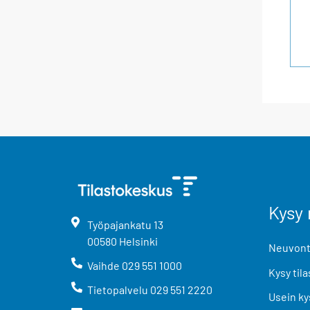
Kysy 
Työpajankatu
13
00580
Helsinki
Neuvonta
Vaihde
029 551 1000
Kysy tila
Tietopalvelu
029 551 2220
Usein ky