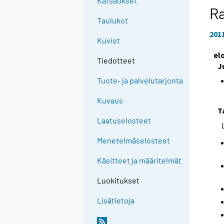
Katsaukset
Ra
Taulukot
201
Kuviot
el
Tiedotteet
J
Tuote- ja palvelutarjonta
Kuvaus
T
Laatuselosteet
Menetelmäselosteet
Käsitteet ja määritelmät
Luokitukset
Lisätietoja