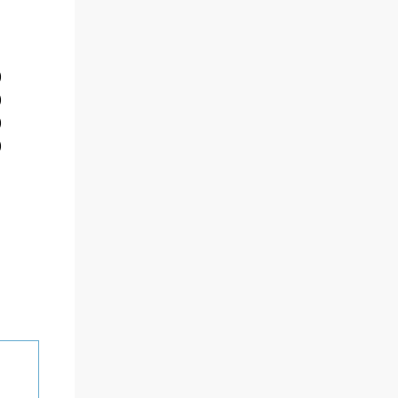
)
)
)
)