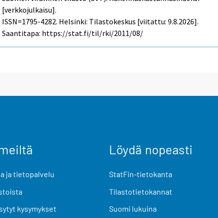
[verkkojulkaisu].
ISSN=1795-4282. Helsinki: Tilastokeskus [viitattu: 9.8.2026].
Saantitapa: https://stat.fi/til/rki/2011/08/
meiltä
Löydä nopeasti
 ja tietopalvelu
StatFin-tietokanta
stoista
Tilastotietokannat
sytyt kysymykset
Suomi lukuina