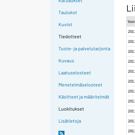
Katsaukset
Li
Taulukot
Vuos
Kuviot
201
Tiedotteet
201
Tuote- ja palvelutarjonta
201
Kuvaus
201
201
Laatuselosteet
201
Menetelmäselosteet
201
Käsitteet ja määritelmät
201
Luokitukset
201
Lisätietoja
201
201