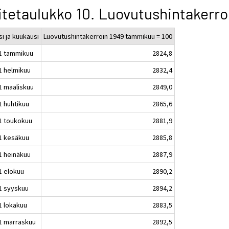
itetaulukko 10. Luovutushintakerro
i ja kuukausi
Luovutushintakerroin 1949 tammikuu = 100
1 tammikuu
2824,8
1 helmikuu
2832,4
1 maaliskuu
2849,0
1 huhtikuu
2865,6
1 toukokuu
2881,9
1 kesäkuu
2885,8
1 heinäkuu
2887,9
1 elokuu
2890,2
1 syyskuu
2894,2
1 lokakuu
2883,5
1 marraskuu
2892,5