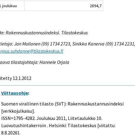
1 joulukuu
2894,7
e: Rakennuskustannusindeksi. Tilastokeskus
tietoja: Jan Moilanen (09) 1734 2723, Sinikka Kanerva (09) 1734 2231
nnus.suhdanne@tilastokeskus.fi
aava tilastojohtaja: Hannele Orjala
itetty 12.1.2012
Viittausohje
:
Suomen virallinen tilasto (SVT): Rakennuskustannusindeksi
[verkkojulkaisu].
ISSN=1795-4282.
Joulukuu
2011, Liitetaulukko 10.
Luovutushintakerroin . Helsinki: Tilastokeskus [viitattu:
8.8.2026].