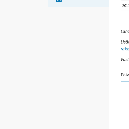
201
Lähd
Lisä
rake
Vast
Päiv