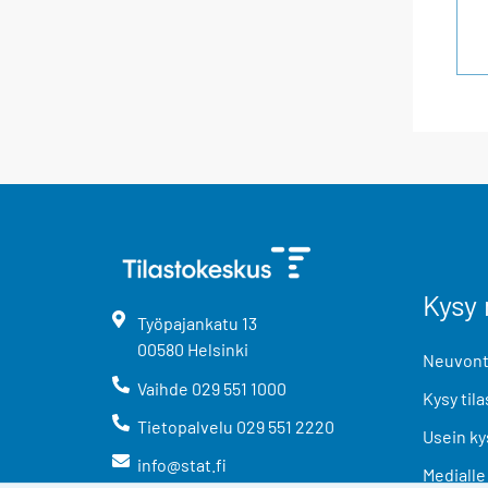
Kysy 
Työpajankatu
13
00580
Helsinki
Neuvonta
Vaihde
029 551 1000
Kysy tila
Tietopalvelu
029 551 2220
Usein ky
info@stat.fi
Medialle