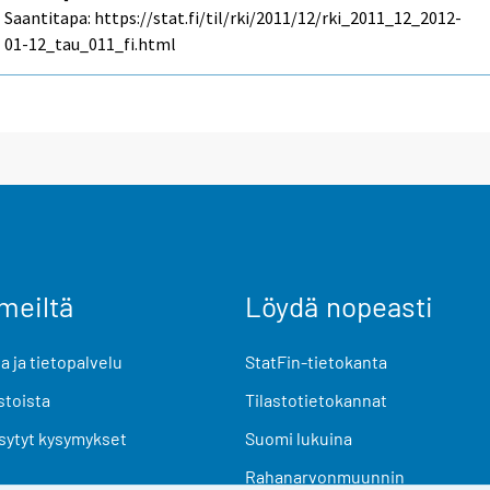
Saantitapa: https://stat.fi/til/rki/2011/12/rki_2011_12_2012-
01-12_tau_011_fi.html
meiltä
Löydä nopeasti
 ja tietopalvelu
StatFin-tietokanta
stoista
Tilastotietokannat
sytyt kysymykset
Suomi lukuina
Rahanarvonmuunnin