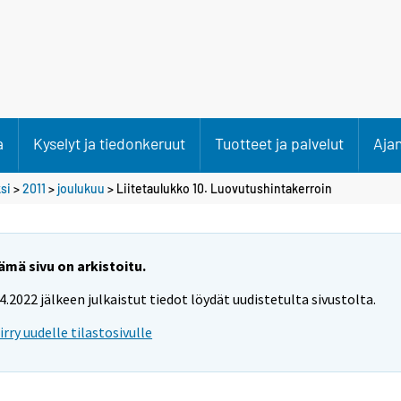
a
Kyselyt ja tiedonkeruut
Tuotteet ja palvelut
Aja
si
>
2011
>
joulukuu
> Liitetaulukko 10. Luovutushintakerroin
ämä sivu on arkistoitu.
.4.2022 jälkeen julkaistut tiedot löydät uudistetulta sivustolta.
iirry uudelle tilastosivulle