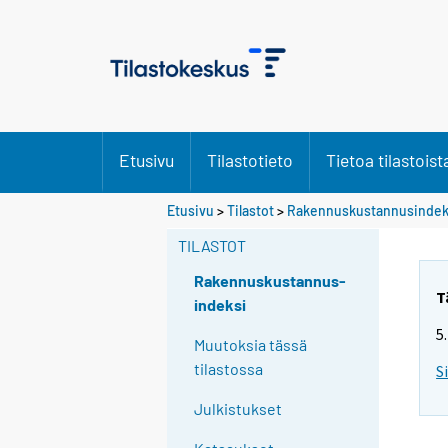
Etusivu
Tilastotieto
Tietoa tilastoist
Etusivu
>
Tilastot
>
Rakennuskustannusindek
TILASTOT
Rakennuskustannus-
T
indeksi
5
Muutoksia tässä
tilastossa
S
Julkistukset