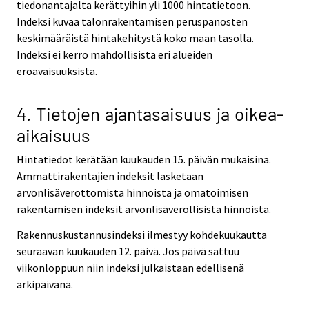
tiedonantajalta kerättyihin yli 1000 hintatietoon.
Indeksi kuvaa talonrakentamisen peruspanosten
keskimääräistä hintakehitystä koko maan tasolla.
Indeksi ei kerro mahdollisista eri alueiden
eroavaisuuksista.
4. Tietojen ajantasaisuus ja oikea-
aikaisuus
Hintatiedot kerätään kuukauden 15. päivän mukaisina.
Ammattirakentajien indeksit lasketaan
arvonlisäverottomista hinnoista ja omatoimisen
rakentamisen indeksit arvonlisäverollisista hinnoista.
Rakennuskustannusindeksi ilmestyy kohdekuukautta
seuraavan kuukauden 12. päivä. Jos päivä sattuu
viikonloppuun niin indeksi julkaistaan edellisenä
arkipäivänä.