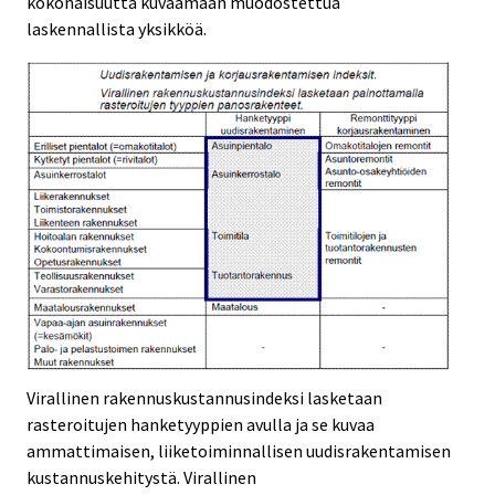
kokonaisuutta kuvaamaan muodostettua
laskennallista yksikköä.
Virallinen rakennuskustannusindeksi lasketaan
rasteroitujen hanketyyppien avulla ja se kuvaa
ammattimaisen, liiketoiminnallisen uudisrakentamisen
kustannuskehitystä. Virallinen