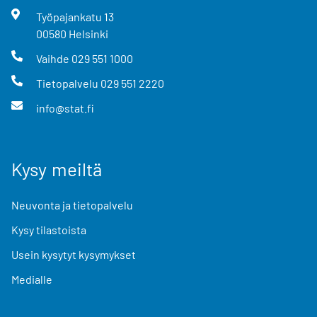
Työpajankatu
13
00580
Helsinki
Vaihde
029 551 1000
Tietopalvelu
029 551 2220
info@stat.fi
Kysy meiltä
Neuvonta ja tietopalvelu
Kysy tilastoista
Usein kysytyt kysymykset
Medialle