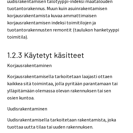
uudisrakentamisen talotyyppi-indeksi maatalouden
tuotantorakennus. Muun kuin asuinrakentamisen
korjausrakentamista kuvaa ammattimaisen
korjausrakentamisen indeksi toimitilojen ja
tuotantorakennusten remontit (taulukon hanketyyppi
toimitila).
1.2.3 Käytetyt käsitteet
Korjausrakentaminen
Korjausrakentamisella tarkoitetaan laajasti ottaen
kaikkea sitä toimintaa, jolla pyritään parantamaan tai
ylläpitämään olemassa olevan rakennuksen tai sen
osien kuntoa.
Uudisrakentaminen
Uudisrakentamisella tarkoitetaan rakentamista, joka
tuottaa uutta tilaa tai uuden rakennuksen.