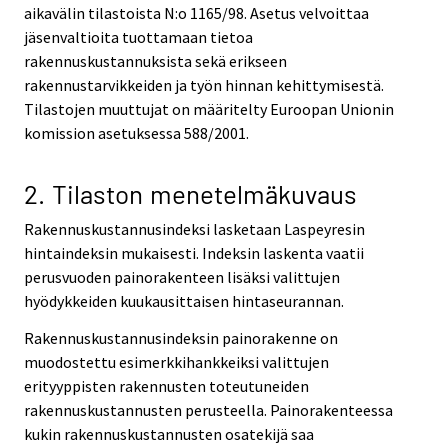
aikavälin tilastoista N:o 1165/98. Asetus velvoittaa
jäsenvaltioita tuottamaan tietoa
rakennuskustannuksista sekä erikseen
rakennustarvikkeiden ja työn hinnan kehittymisestä.
Tilastojen muuttujat on määritelty Euroopan Unionin
komission asetuksessa 588/2001.
2. Tilaston menetelmäkuvaus
Rakennuskustannusindeksi lasketaan Laspeyresin
hintaindeksin mukaisesti. Indeksin laskenta vaatii
perusvuoden painorakenteen lisäksi valittujen
hyödykkeiden kuukausittaisen hintaseurannan.
Rakennuskustannusindeksin painorakenne on
muodostettu esimerkkihankkeiksi valittujen
erityyppisten rakennusten toteutuneiden
rakennuskustannusten perusteella. Painorakenteessa
kukin rakennuskustannusten osatekijä saa