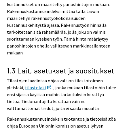
kustannukset on määritelty panoshintojen mukaan.
Rakennuskustannusindeksi mittaa tällä tavoin
määritellyn rakennustyökokonaisuuden
kustannuskehitystä ajassa. Rakennustyön hinnalla
tarkoitetaan sitä rahamäärää, jolla joku on valmis
suorittamaan kyseisen työn. Tämä hinta määräytyy
panoshintojen ohella vallitsevan markkinatilanteen
mukaan.
1.3 Lait, asetukset ja suositukset
Tilastojen laadintaa ohjaa valtion tilastotoimen
yleislaki,
tilastolaki
, jonka mukaan tilastoihin tulee
ensi sijassa käyttää muihin tarkoituksiin kerättyä
tietoa. Tiedonantajilta kerätään vain ne
välttämättömät tiedot, joita ei saada muualta.
Rakennuskustannusindeksin tuotantoa ja tietosisältöä
ohjaa Euroopan Unionin komission asetus lyhyen