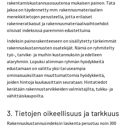
rakentamiskustannusosuutensa mukaisen painon. Tätä
jakoa on täydennetty mm. rakennusmateriaalien
menekkitietojen perusteella, jotta erilaiset
rakenneratkaisut ja rakennusmateriaalivaihtoehdot
olisivat indeksissä paremmin edustettuina.
Indeksin painorakenteeseen on sisällytetty tärkeimmät
rakennuskustannusten osatekijät. Nämä on ryhmitelty
työ-, tarvike- ja muihin kustannuksiin ja edelleen
alaryhmiin. Lopuksi alimman ryhmän hyödykkeitä
edustamaan on valittu yksi tai useampia
ominaisuuksiltaan muuttumattomia hyödykkeitä,
joiden hintoja kuukausittain seurataan. Hintatiedot
kerätään rakennustarvikkeiden valmistajilta, tukku- ja
vähittäiskaupoilta.
3. Tietojen oikeellisuus ja tarkkuus
Rakennuskustannusindeksin laskenta perustuu noin 300