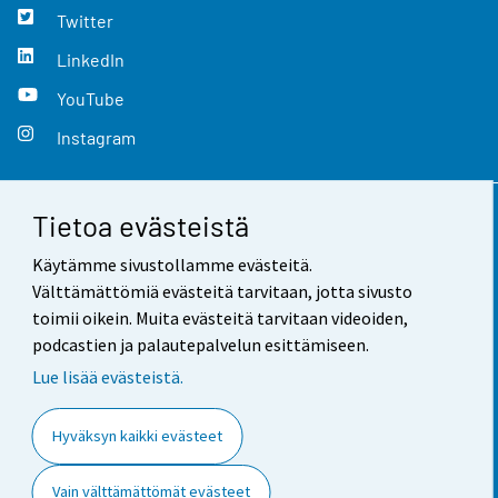
Twitter
LinkedIn
YouTube
Instagram
Tietoa evästeistä
Yhteystiedot
Käytämme sivustollamme evästeitä.
Palaute
Välttämättömiä evästeitä tarvitaan, jotta sivusto
toimii oikein. Muita evästeitä tarvitaan videoiden,
Käyttöehdot
podcastien ja palautepalvelun esittämiseen.
Tietosuoja
Lue lisää evästeistä.
Saavutettavuus
Hyväksyn kaikki evästeet
Tietoa sivustosta
Vain välttämättömät evästeet