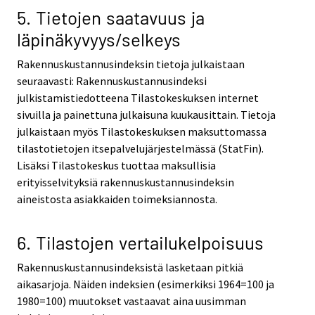
5. Tietojen saatavuus ja
läpinäkyvyys/selkeys
Rakennuskustannusindeksin tietoja julkaistaan
seuraavasti: Rakennuskustannusindeksi
julkistamistiedotteena Tilastokeskuksen internet
sivuilla ja painettuna julkaisuna kuukausittain. Tietoja
julkaistaan myös Tilastokeskuksen maksuttomassa
tilastotietojen itsepalvelujärjestelmässä (StatFin).
Lisäksi Tilastokeskus tuottaa maksullisia
erityisselvityksiä rakennuskustannusindeksin
aineistosta asiakkaiden toimeksiannosta.
6. Tilastojen vertailukelpoisuus
Rakennuskustannusindeksistä lasketaan pitkiä
aikasarjoja. Näiden indeksien (esimerkiksi 1964=100 ja
1980=100) muutokset vastaavat aina uusimman