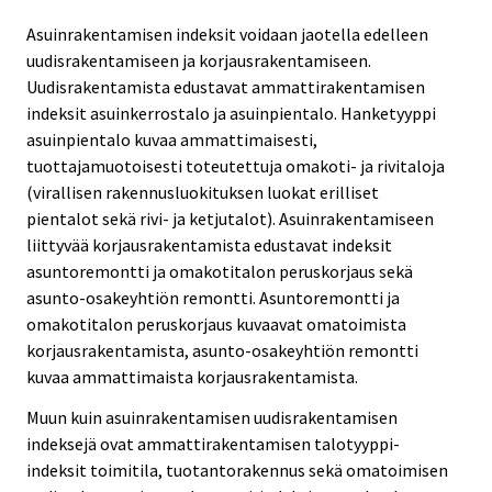
Asuinrakentamisen indeksit voidaan jaotella edelleen
uudisrakentamiseen ja korjausrakentamiseen.
Uudisrakentamista edustavat ammattirakentamisen
indeksit asuinkerrostalo ja asuinpientalo. Hanketyyppi
asuinpientalo kuvaa ammattimaisesti,
tuottajamuotoisesti toteutettuja omakoti- ja rivitaloja
(virallisen rakennusluokituksen luokat erilliset
pientalot sekä rivi- ja ketjutalot). Asuinrakentamiseen
liittyvää korjausrakentamista edustavat indeksit
asuntoremontti ja omakotitalon peruskorjaus sekä
asunto-osakeyhtiön remontti. Asuntoremontti ja
omakotitalon peruskorjaus kuvaavat omatoimista
korjausrakentamista, asunto-osakeyhtiön remontti
kuvaa ammattimaista korjausrakentamista.
Muun kuin asuinrakentamisen uudisrakentamisen
indeksejä ovat ammattirakentamisen talotyyppi-
indeksit toimitila, tuotantorakennus sekä omatoimisen