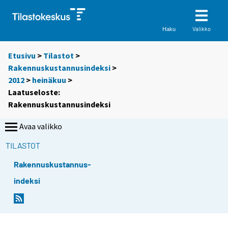
Valikko
Haku
Etusivu
>
Tilastot
>
Rakennuskustannusindeksi
>
2012
>
heinäkuu
>
Laatuseloste:
Rakennuskustannusindeksi
Avaa valikko
TILASTOT
Rakennuskustannus-
indeksi
Y
o
u