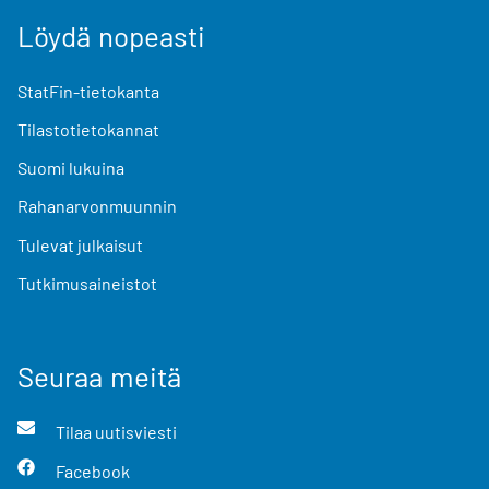
Löydä nopeasti
StatFin-tietokanta
Tilastotietokannat
Suomi lukuina
Rahanarvonmuunnin
Tulevat julkaisut
Tutkimusaineistot
Seuraa meitä
Tilaa uutisviesti
Facebook