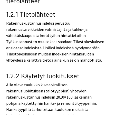
tietolähteet
1.2.1 Tietolähteet
Rakennuskustannusindeksi perustuu
rakennustarvikkeiden valmistajilta ja tukku- ja
vähittäiskaupoista kerättyihin hintatietoihin.
Työkustannusten muutokset saadaan Tilastokeskuksen
ansiotasoindeksistä. Lisäksi indeksissä hyödynnetään
Tilastokeskuksen muiden indeksien hintakeruiden
yhteydessä kerättyä tietoa aina kun se on mahdollista.
1.2.2 Käytetyt luokitukset
Alla oleva taulukko kuvaa virallisen
rakennusluokituksen (talotyyppien) yhteyden
rakennuskustannusindeksin 2010=100 laskennan
pohjana käytettyihin hanke- ja remonttityyppeihin.
Hanketyypillä tarkoitetaan taulukon mukaista