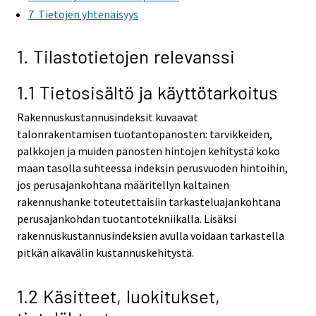
7. Tietojen yhtenäisyys
e
r
v
1. Tilastotietojen relevanssi
i
c
1.1 Tietosisältö ja käyttötarkoitus
e
.
Rakennuskustannusindeksit kuvaavat
talonrakentamisen tuotantopanosten: tarvikkeiden,
palkkojen ja muiden panosten hintojen kehitystä koko
maan tasolla suhteessa indeksin perusvuoden hintoihin,
jos perusajankohtana määritellyn kaltainen
rakennushanke toteutettaisiin tarkasteluajankohtana
perusajankohdan tuotantotekniikalla. Lisäksi
rakennuskustannusindeksien avulla voidaan tarkastella
pitkän aikavälin kustannuskehitystä.
1.2 Käsitteet, luokitukset,