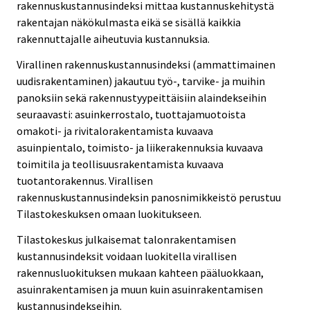
rakennuskustannusindeksi mittaa kustannuskehitystä
rakentajan näkökulmasta eikä se sisällä kaikkia
rakennuttajalle aiheutuvia kustannuksia.
Virallinen rakennuskustannusindeksi (ammattimainen
uudisrakentaminen) jakautuu työ-, tarvike- ja muihin
panoksiin sekä rakennustyypeittäisiin alaindekseihin
seuraavasti: asuinkerrostalo, tuottajamuotoista
omakoti- ja rivitalorakentamista kuvaava
asuinpientalo, toimisto- ja liikerakennuksia kuvaava
toimitila ja teollisuusrakentamista kuvaava
tuotantorakennus. Virallisen
rakennuskustannusindeksin panosnimikkeistö perustuu
Tilastokeskuksen omaan luokitukseen.
Tilastokeskus julkaisemat talonrakentamisen
kustannusindeksit voidaan luokitella virallisen
rakennusluokituksen mukaan kahteen pääluokkaan,
asuinrakentamisen ja muun kuin asuinrakentamisen
kustannusindekseihin.