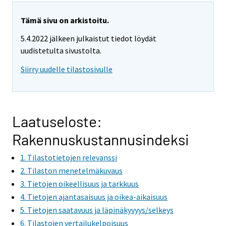
a
r
Tämä sivu on arkistoitu.
e
5.4.2022 jälkeen julkaistut tiedot löydät
m
uudistetulta sivustolta.
o
v
Siirry uudelle tilastosivulle
i
n
g
t
Laatuseloste:
o
Rakennuskustannusindeksi
a
n
1. Tilastotietojen relevanssi
o
2. Tilaston menetelmäkuvaus
t
3. Tietojen oikeellisuus ja tarkkuus
h
4. Tietojen ajantasaisuus ja oikea-aikaisuus
e
5. Tietojen saatavuus ja läpinäkyvyys/selkeys
r
6. Tilastojen vertailukelpoisuus
s