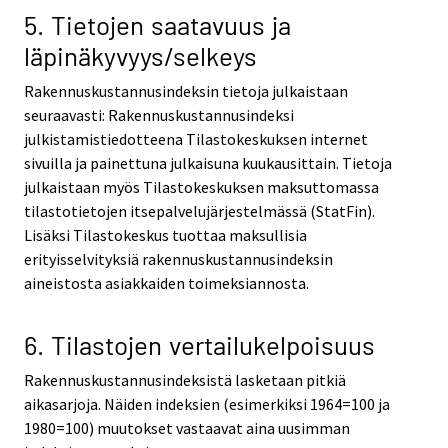
5. Tietojen saatavuus ja
läpinäkyvyys/selkeys
Rakennuskustannusindeksin tietoja julkaistaan
seuraavasti: Rakennuskustannusindeksi
julkistamistiedotteena Tilastokeskuksen internet
sivuilla ja painettuna julkaisuna kuukausittain. Tietoja
julkaistaan myös Tilastokeskuksen maksuttomassa
tilastotietojen itsepalvelujärjestelmässä (StatFin).
Lisäksi Tilastokeskus tuottaa maksullisia
erityisselvityksiä rakennuskustannusindeksin
aineistosta asiakkaiden toimeksiannosta.
6. Tilastojen vertailukelpoisuus
Rakennuskustannusindeksistä lasketaan pitkiä
aikasarjoja. Näiden indeksien (esimerkiksi 1964=100 ja
1980=100) muutokset vastaavat aina uusimman