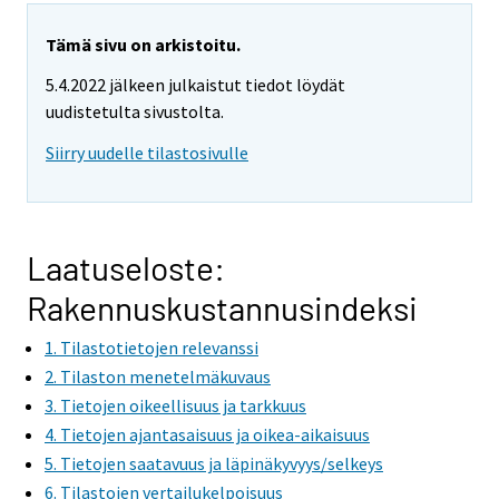
a
r
Tämä sivu on arkistoitu.
e
5.4.2022 jälkeen julkaistut tiedot löydät
m
uudistetulta sivustolta.
o
v
Siirry uudelle tilastosivulle
i
n
g
t
Laatuseloste:
o
Rakennuskustannusindeksi
a
n
1. Tilastotietojen relevanssi
o
2. Tilaston menetelmäkuvaus
t
3. Tietojen oikeellisuus ja tarkkuus
h
4. Tietojen ajantasaisuus ja oikea-aikaisuus
e
5. Tietojen saatavuus ja läpinäkyvyys/selkeys
r
6. Tilastojen vertailukelpoisuus
s