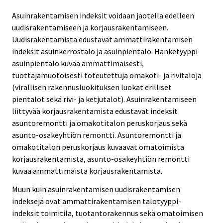
Asuinrakentamisen indeksit voidaan jaotella edelleen
uudisrakentamiseen ja korjausrakentamiseen.
Uudisrakentamista edustavat ammattirakentamisen
indeksit asuinkerrostalo ja asuinpientalo. Hanketyyppi
asuinpientalo kuvaa ammattimaisesti,
tuottajamuotoisesti toteutettuja omakoti- ja rivitaloja
(virallisen rakennusluokituksen luokat erilliset
pientalot sekä rivi- ja ketjutalot). Asuinrakentamiseen
liittyvää korjausrakentamista edustavat indeksit
asuntoremontti ja omakotitalon peruskorjaus sekä
asunto-osakeyhtiön remontti. Asuntoremontti ja
omakotitalon peruskorjaus kuvaavat omatoimista
korjausrakentamista, asunto-osakeyhtiön remontti
kuvaa ammattimaista korjausrakentamista.
Muun kuin asuinrakentamisen uudisrakentamisen
indeksejä ovat ammattirakentamisen talotyyppi-
indeksit toimitila, tuotantorakennus sekä omatoimisen