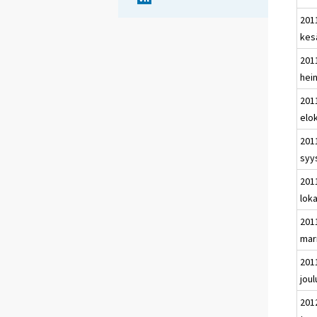
201
kes
201
hei
201
elo
201
syy
201
lok
201
mar
201
jou
201