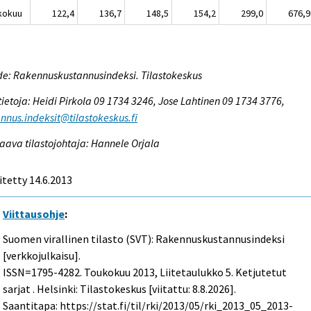
kokuu
122,4
136,7
148,5
154,2
299,0
676,9
e: Rakennuskustannusindeksi. Tilastokeskus
tietoja: Heidi Pirkola 09 1734 3246, Jose Lahtinen 09 1734 3776,
nnus.indeksit@tilastokeskus.fi
aava tilastojohtaja: Hannele Orjala
itetty 14.6.2013
Viittausohje
:
Suomen virallinen tilasto (SVT): Rakennuskustannusindeksi
[verkkojulkaisu].
ISSN=1795-4282.
Toukokuu
2013, Liitetaulukko 5. Ketjutetut
sarjat . Helsinki: Tilastokeskus [viitattu: 8.8.2026].
Saantitapa: https://stat.fi/til/rki/2013/05/rki_2013_05_2013-