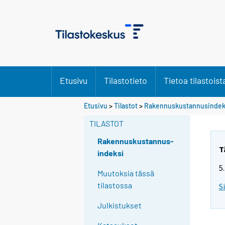
Etusivu
Tilastotieto
Tietoa tilastoist
Etusivu
>
Tilastot
>
Rakennuskustannusindek
TILASTOT
Rakennuskustannus-
T
indeksi
5
Muutoksia tässä
tilastossa
S
Julkistukset