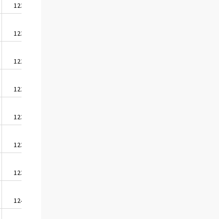
1230,9
1927,3
1230,7
1927,0
1227,7
1922,4
1227,9
1922,6
1232,1
1929,2
1234,6
1933,1
1236,7
1936,3
1240,1
1941,7