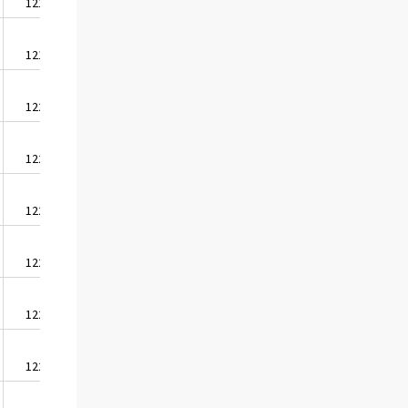
1210,1
1894,8
1214,5
1901,7
1224,2
1916,8
1222,6
1914,4
1225,4
1918,8
1228,5
1923,5
1228,3
1923,3
1229,6
1925,3