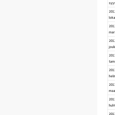
syy
201
lok
201
mar
201
jou
201
tam
201
hel
201
maa
201
huh
201