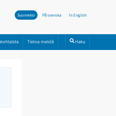
Suomeksi
På svenska
In English
nkohtaista
Tietoa meistä
Haku