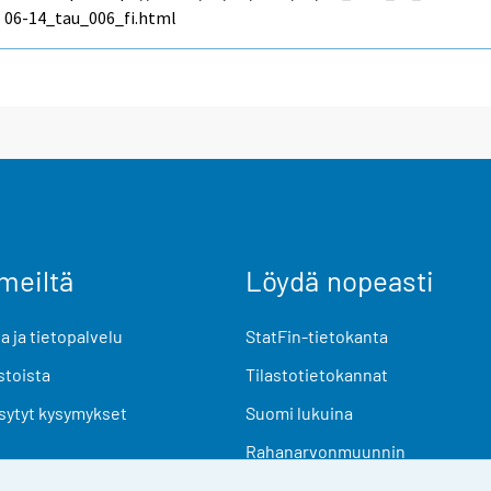
06-14_tau_006_fi.html
meiltä
Löydä nopeasti
 ja tietopalvelu
StatFin-tietokanta
stoista
Tilastotietokannat
sytyt kysymykset
Suomi lukuina
Rahanarvonmuunnin
Tulevat julkaisut