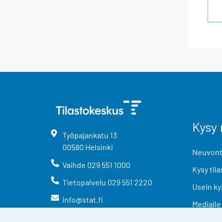
Kysy 
Työpajankatu
13
00580
Helsinki
Neuvonta
Vaihde
029 551 1000
Kysy tila
Tietopalvelu
029 551 2220
Usein ky
info@stat.fi
Medialle