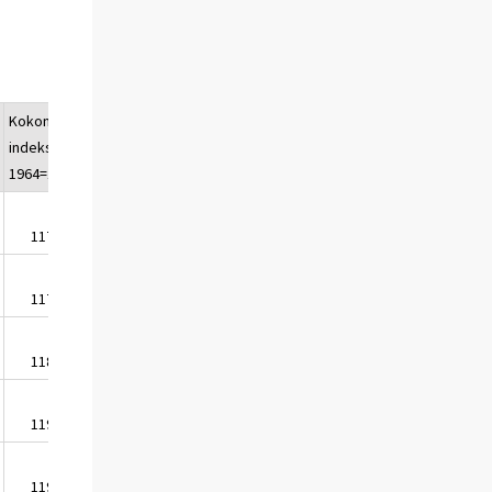
Kokonais-
Kokonais-
indeksi
indeksi
1964=100
1951=100
1174,7
1839,3
1177,9
1844,3
1185,9
1856,9
1191,8
1866,0
1198,1
1876,0