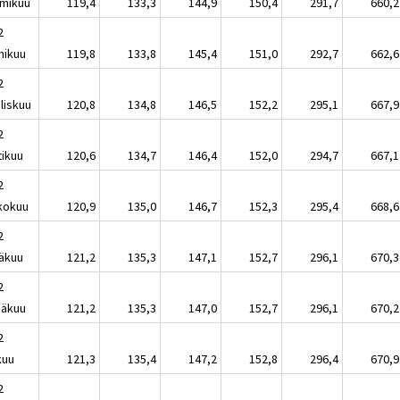
mikuu
119,4
133,3
144,9
150,4
291,7
660,2
2
mikuu
119,8
133,8
145,4
151,0
292,7
662,6
2
liskuu
120,8
134,8
146,5
152,2
295,1
667,9
2
tikuu
120,6
134,7
146,4
152,0
294,7
667,1
2
kokuu
120,9
135,0
146,7
152,3
295,4
668,6
2
äkuu
121,2
135,3
147,1
152,7
296,1
670,3
2
näkuu
121,2
135,3
147,0
152,7
296,1
670,2
2
kuu
121,3
135,4
147,2
152,8
296,4
670,9
2