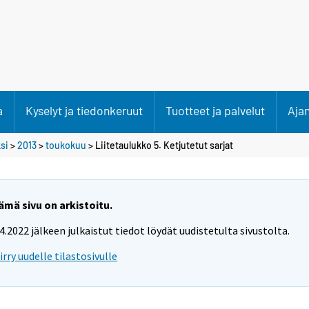
a
Kyselyt ja tiedonkeruut
Tuotteet ja palvelut
Aja
si
>
2013
>
toukokuu
> Liitetaulukko 5. Ketjutetut sarjat
ämä sivu on arkistoitu.
.4.2022 jälkeen julkaistut tiedot löydät uudistetulta sivustolta.
iirry uudelle tilastosivulle