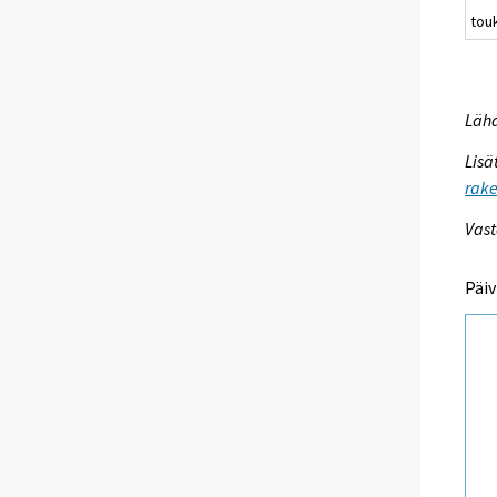
tou
Lähd
Lisä
rake
Vast
Päiv