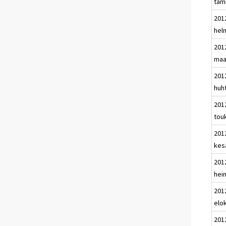
tam
201
hel
201
maa
201
huh
201
tou
201
kes
201
hei
201
elo
201