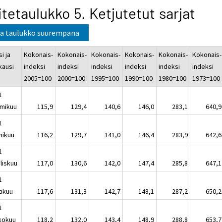
itetaulukko 5. Ketjutetut sarjat
a taulukko suurempana
i ja
Kokonais-
Kokonais-
Kokonais-
Kokonais-
Kokonais-
Kokonais-
kausi
indeksi
indeksi
indeksi
indeksi
indeksi
indeksi
2005=100
2000=100
1995=100
1990=100
1980=100
1973=100
1
mikuu
115,9
129,4
140,6
146,0
283,1
640,9
1
mikuu
116,2
129,7
141,0
146,4
283,9
642,6
1
liskuu
117,0
130,6
142,0
147,4
285,8
647,1
1
tikuu
117,6
131,3
142,7
148,1
287,2
650,2
1
kokuu
118,2
132,0
143,4
148,9
288,8
653,7