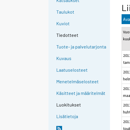
Katsaukset
Li
Taulukot
Ava
Kuviot
Vuos
Tiedotteet
kuu
Tuote- ja palvelutarjonta
201
Kuvaus
tam
Laatuselosteet
201
hel
Menetelmäselosteet
201
Käsitteet ja määritelmät
maa
Luokitukset
201
huh
Lisätietoja
201
tou