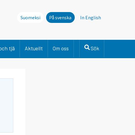
Suomeksi
På svenska
In English
och tjä
Aktuellt
Om oss
Sök