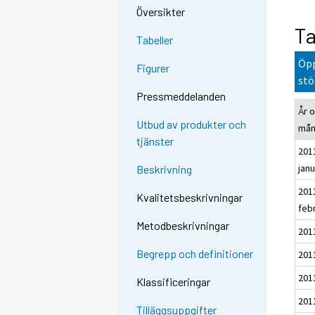
Översikter
Ta
Tabeller
Öpp
Figurer
stö
Pressmeddelanden
År 
Utbud av produkter och
må
tjänster
201
janu
Beskrivning
201
Kvalitetsbeskrivningar
feb
Metodbeskrivningar
201
Begrepp och definitioner
2011
201
Klassificeringar
2011
Tilläggsuppgifter