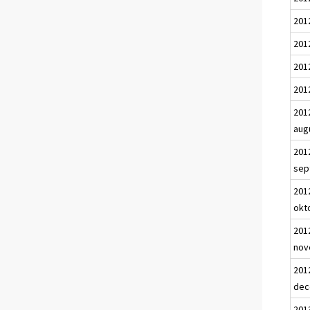
2012
201
2012
2012
201
aug
201
sep
201
okt
201
nov
201
dec
201