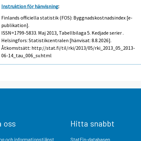
Instruktion för hänvisning
:
Finlands officiella statistik (FOS): Byggnadskostnadsindex [e-
publikation].
ISSN=1799-5833.
Maj
2013, Tabellbilaga 5. Kedjade serier .
Helsingfors: Statistikcentralen [hänvisat: 8.8.2026].
Åtkomstsätt: http://stat.fi/til/rki/2013/05/rki_2013_05_2013-
06-14_tau_006_sv.html
a oss
Hitta snabbt
ng och informationstjänst
StatFin-databasen