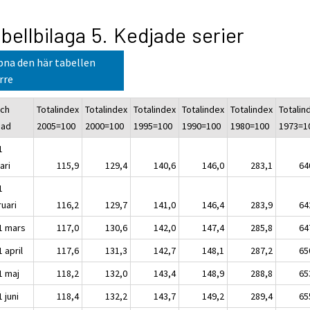
bellbilaga 5. Kedjade serier
na den här tabellen
rre
och
Totalindex
Totalindex
Totalindex
Totalindex
Totalindex
Totalin
nad
2005=100
2000=100
1995=100
1990=100
1980=100
1973=1
1
ari
115,9
129,4
140,6
146,0
283,1
64
1
ruari
116,2
129,7
141,0
146,4
283,9
64
1 mars
117,0
130,6
142,0
147,4
285,8
64
 april
117,6
131,3
142,7
148,1
287,2
65
1 maj
118,2
132,0
143,4
148,9
288,8
65
 juni
118,4
132,2
143,7
149,2
289,4
65