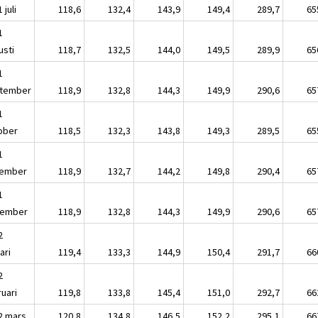
 juli
118,6
132,4
143,9
149,4
289,7
65
1
usti
118,7
132,5
144,0
149,5
289,9
65
1
tember
118,9
132,8
144,3
149,9
290,6
65
1
ober
118,5
132,3
143,8
149,3
289,5
65
1
ember
118,9
132,7
144,2
149,8
290,4
65
1
ember
118,9
132,8
144,3
149,9
290,6
65
2
ari
119,4
133,3
144,9
150,4
291,7
66
2
ruari
119,8
133,8
145,4
151,0
292,7
66
2 mars
120,8
134,8
146,5
152,2
295,1
66