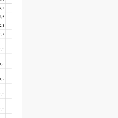
7,1
1222,6
1914,4
8,6
1225,4
1918,8
0,3
1228,5
1923,5
0,2
1228,3
1923,3
0,9
1229,6
1925,3
1,6
1230,9
1927,3
1,5
1230,7
1927,0
9,9
1227,7
1922,4
9,9
1227,9
1922,6