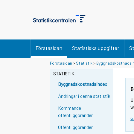
Förstasidan
Statistiska uppgifter
St
Förstasidan
>
Statistik
>
Byggnadskostnadsi
STATISTIK
Byggnadskostnadsindex
D
Ändringar i denna statistik
U
w
Kommande
offentliggöranden
G
Offentliggöranden