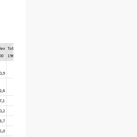
dex
Totalindex
Totalindex
00
1964=100
1951=100
0,9
1174,7
1839,3
2,6
1177,9
1844,3
7,1
1185,9
1856,9
0,2
1191,8
1866,0
3,7
1198,1
1876,0
5,0
1200,6
1879,8