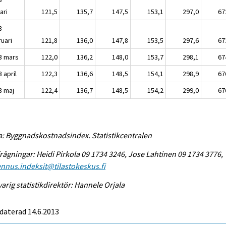
ari
121,5
135,7
147,5
153,1
297,0
67
3
ruari
121,8
136,0
147,8
153,5
297,6
67
3 mars
122,0
136,2
148,0
153,7
298,1
67
 april
122,3
136,6
148,5
154,1
298,9
67
3 maj
122,4
136,7
148,5
154,2
299,0
67
a: Byggnadskostnadsindex. Statistikcentralen
rågningar: Heidi Pirkola 09 1734 3246, Jose Lahtinen 09 1734 3776,
nnus.indeksit@tilastokeskus.fi
arig statistikdirektör: Hannele Orjala
daterad 14.6.2013