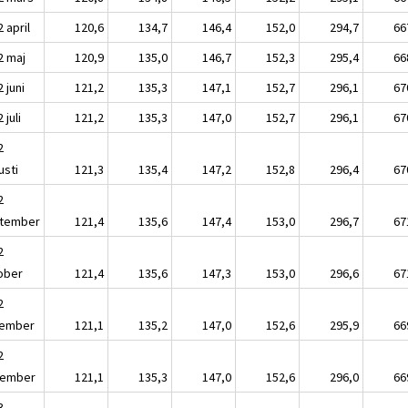
 april
120,6
134,7
146,4
152,0
294,7
66
2 maj
120,9
135,0
146,7
152,3
295,4
66
 juni
121,2
135,3
147,1
152,7
296,1
67
 juli
121,2
135,3
147,0
152,7
296,1
67
2
usti
121,3
135,4
147,2
152,8
296,4
67
2
tember
121,4
135,6
147,4
153,0
296,7
67
2
ober
121,4
135,6
147,3
153,0
296,6
67
2
ember
121,1
135,2
147,0
152,6
295,9
66
2
ember
121,1
135,3
147,0
152,6
296,0
66
3