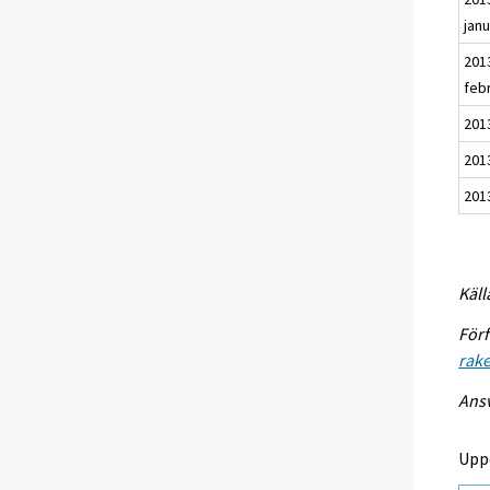
janu
201
feb
201
2013
201
Käll
Förf
rake
Ansv
Upp