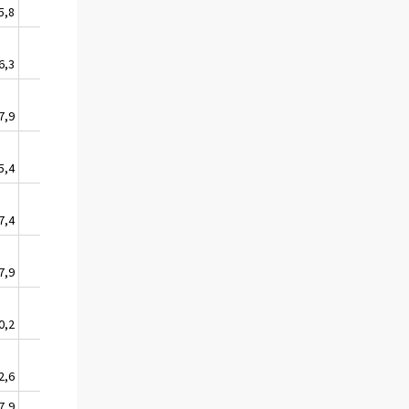
5,8
1202,0
1882,0
6,3
1202,9
1883,5
7,9
1205,8
1888,0
5,4
1201,2
1880,7
7,4
1204,9
1886,5
7,9
1205,8
1888,0
0,2
1210,1
1894,8
2,6
1214,5
1901,7
7,9
1224,2
1916,8