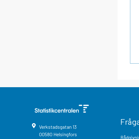
Fråg
Verkstadsgatan
13
00580
Helsingfors
Rådgivni