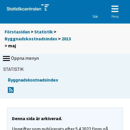
Meny
Sök
Förstasidan
>
Statistik
>
Byggnadskostnadsindex
>
2013
>
maj
Öppna menyn
STATISTIK
Byggnadskostnadsindex
Denna sida är arkiverad.
Uppgifter som publicerats efter 5.4.2022 finns på