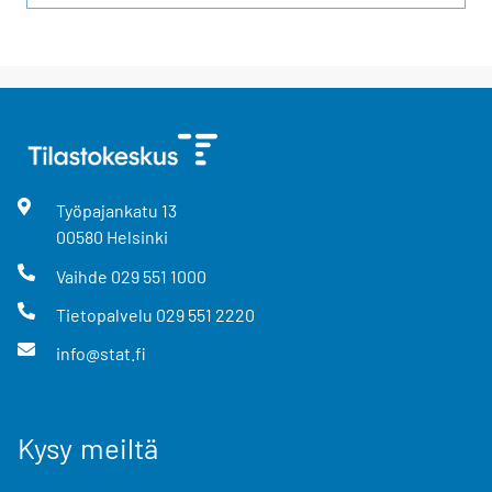
Työpajankatu
13
00580
Helsinki
Vaihde
029 551 1000
Tietopalvelu
029 551 2220
info@stat.fi
Kysy meiltä