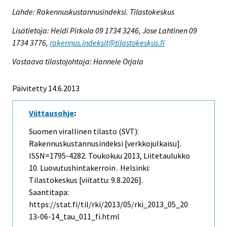
Lähde: Rakennuskustannusindeksi. Tilastokeskus
Lisätietoja: Heidi Pirkola 09 1734 3246, Jose Lahtinen 09
1734 3776,
rakennus.indeksit@tilastokeskus.fi
Vastaava tilastojohtaja: Hannele Orjala
Päivitetty 14.6.2013
Viittausohje
:
Suomen virallinen tilasto (SVT):
Rakennuskustannusindeksi [verkkojulkaisu].
ISSN=1795-4282.
Toukokuu
2013, Liitetaulukko
10. Luovutushintakerroin . Helsinki:
Tilastokeskus [viitattu: 9.8.2026].
Saantitapa:
https://stat.fi/til/rki/2013/05/rki_2013_05_20
13-06-14_tau_011_fi.html