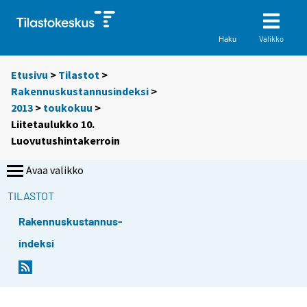
Valikko
Haku
Etusivu
>
Tilastot
>
Rakennuskustannusindeksi
>
2013
>
toukokuu
>
Liitetaulukko 10.
Luovutushintakerroin
Avaa valikko
TILASTOT
Rakennuskustannus-
indeksi