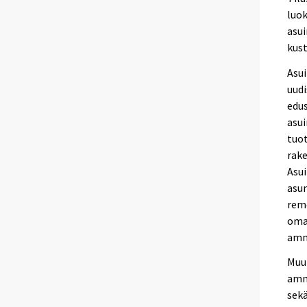
luok
asu
kus
Asui
uud
edu
asu
tuot
rake
Asui
asu
rem
oma
amm
Muu
amm
sek