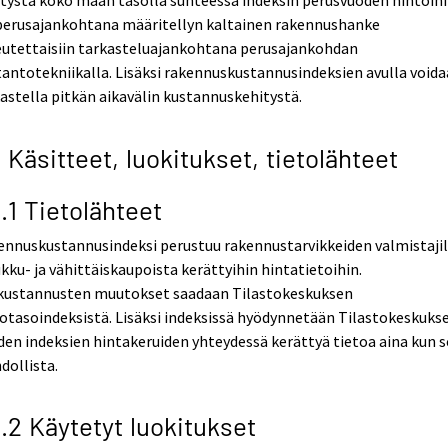
tystä koko maan tasolla suhteessa indeksin perusvuoden hintoihi
 perusajankohtana määritellyn kaltainen rakennushanke
eutettaisiin tarkasteluajankohtana perusajankohdan
antotekniikalla. Lisäksi rakennuskustannusindeksien avulla void
astella pitkän aikavälin kustannuskehitystä.
2 Käsitteet, luokitukset, tietolähteet
2.1 Tietolähteet
ennuskustannusindeksi perustuu rakennustarvikkeiden valmistaji
ukku- ja vähittäiskaupoista kerättyihin hintatietoihin.
kustannusten muutokset saadaan Tilastokeskuksen
otasoindeksistä. Lisäksi indeksissä hyödynnetään Tilastokeskuks
en indeksien hintakeruiden yhteydessä kerättyä tietoa aina kun s
dollista.
2.2 Käytetyt luokitukset