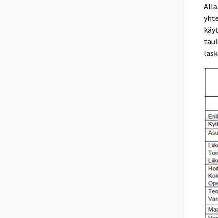
Alla
yht
käyt
tau
lask