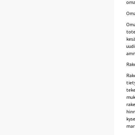
oma
Oma
Omat
tot
kes
uudi
amm
Rak
Rake
tiet
tek
muk
rak
hinn
kyse
mar