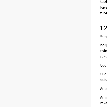
tuo
kuv
tuo
1.
Kor
Korj
toim
rake
Uud
Uudi
tai 
Amm
Amma
rake