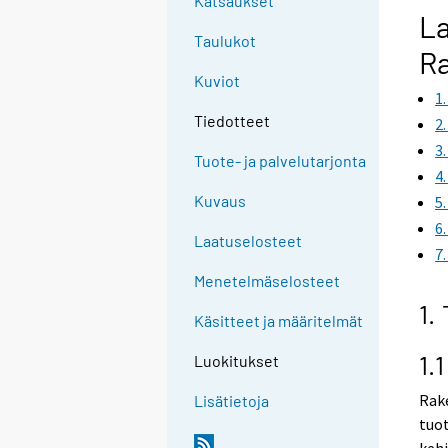
Katsaukset
g
La
t
Taulukot
R
o
Kuviot
a
1
n
Tiedotteet
2
o
3
t
Tuote- ja palvelutarjonta
4
h
Kuvaus
5
e
6
r
Laatuselosteet
7
s
e
Menetelmäselosteet
r
1.
Käsitteet ja määritelmät
v
i
1.
Luokitukset
c
e
Rak
Lisätietoja
.
tuot