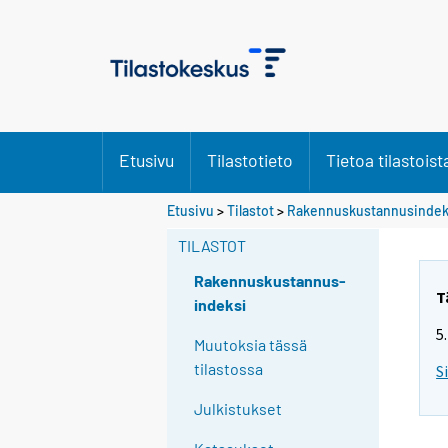
Etusivu
Tilastotieto
Tietoa tilastoist
Y
Etusivu
>
Tilastot
>
Rakennuskustannusindek
o
TILASTOT
u
a
Rakennuskustannus-
r
T
indeksi
e
5
m
Muutoksia tässä
o
tilastossa
S
v
Julkistukset
i
n