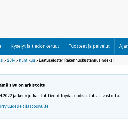
a
Kyselyt ja tiedonkeruut
Tuotteet ja palvelut
Aja
si
>
2014
>
huhtikuu
> Laatuseloste: Rakennuskustannusindeksi
ämä sivu on arkistoitu.
.4.2022 jälkeen julkaistut tiedot löydät uudistetulta sivustolta.
iirry uudelle tilastosivulle