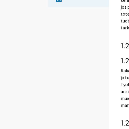
kehi
jos
tot
tuot
tark
1.
1.
Rak
ja t
Työ
ansi
muid
mah
1.