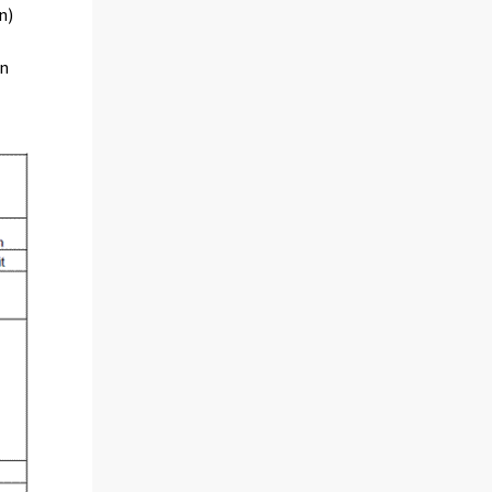
n)
an