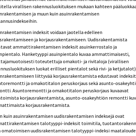
itella virallisen rakennusluokituksen mukaan kahteen pääluokka
inrakentamisen ja muun kuin asuinrakentamisen
tannusindekseihin.
nrakentamisen indeksit voidaan jaotella edelleen
israkentamiseen ja korjausrakentamiseen. Uudisrakentamista
stavat ammattirakentamisen indeksit asuinkerrostalo ja
inpientalo. Hanketyyppi asuinpientalo kuvaa ammattimaisesti,
tajamuotoisesti toteutettuja omakoti- ja rivitaloja (virallisen
nnusluokituksen luokat erilliset pientalot sekä rivi- ja ketjutalot)
nrakentamiseen liittyvää korjausrakentamista edustavat indeksi
ntoremontti ja omakotitalon peruskorjaus sekä asunto-osakeyht
ontti. Asuntoremontti ja omakotitalon peruskorjaus kuvaavat
toimista korjausrakentamista, asunto-osakeyhtiön remontti ku
attimaista korjausrakentamista.
n kuin asuinrakentamisen uudisrakentamisen indeksejä ovat
attirakentamisen talotyyppi-indeksit toimitila, tuotantoraken
ä omatoimisen uudisrakentamisen talotyyppi-indeksi maataloud