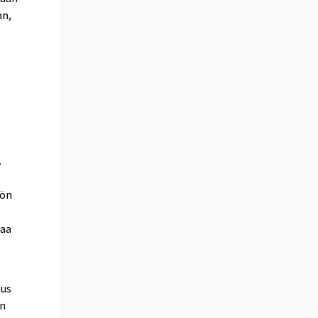
an,
.
t
iön
vaa
nus
en