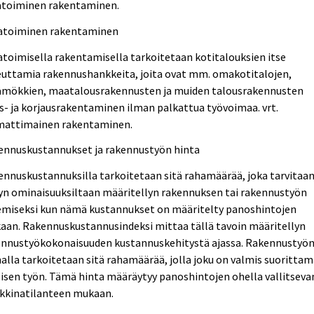
toiminen rakentaminen.
toiminen rakentaminen
oimisella rakentamisella tarkoitetaan kotitalouksien itse
euttamia rakennushankkeita, joita ovat mm. omakotitalojen,
ämökkien, maatalousrakennusten ja muiden talousrakennusten
s- ja korjausrakentaminen ilman palkattua työvoimaa. vrt.
attimainen rakentaminen.
ennuskustannukset ja rakennustyön hinta
nnuskustannuksilla tarkoitetaan sitä rahamäärää, joka tarvitaa
yn ominaisuuksiltaan määritellyn rakennuksen tai rakennustyön
emiseksi kun nämä kustannukset on määritelty panoshintojen
aan. Rakennuskustannusindeksi mittaa tällä tavoin määritellyn
ennustyökokonaisuuden kustannuskehitystä ajassa. Rakennustyö
alla tarkoitetaan sitä rahamäärää, jolla joku on valmis suoritta
isen työn. Tämä hinta määräytyy panoshintojen ohella vallitseva
kkinatilanteen mukaan.