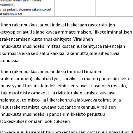
llinen rakennuskustannusindeksi lasketaan rasteroitujen
etyyppien avulla ja se kuvaa ammattimaisen, liiketoiminnallisen
srakentamisen kustannuskehitystä. Virallinen
ennuskustannusindeksi mittaa kustannuskehitystä rakentajan
kulmasta eikä se sisällä kaikkia rakennuttajalle aiheutuvia
tannuksia.
allinen rakennuskustannusindeksi (ammattimainen
srakentaminen) jakautuu työ-, tarvike- ja muihin panoksiin sekä
nnustyypeittäisiin alaindekseihin seuraavasti: asuinkerrostalo,
tajamuotoista omakoti- ja rivitalorakentamista kuvaava
npientalo, toimisto- ja liikerakennuksia kuvaava toimitila ja
lisuusrakentamista kuvaava tuotantorakennus. Virallisen
ennuskustannusindeksin panosnimikkeistö perustuu
astokeskuksen omaan luokitukseen.
astokeskus julkaisemat talonrakentamisen kustannusindeksit voi