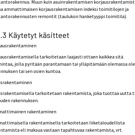
tantorakennus. Muun kuin asuinrakentamisen korjausrakentamist
aa ammattimaisen korjausrakentamisen indeksi toimitilojen ja
tantorakennusten remontit (taulukon hanketyyppi toimitila).
2.3 Käytetyt käsitteet
jausrakentaminen
ausrakentamisella tarkoitetaan laajasti ottaen kaikkea sitä
intaa, jolla pyritään parantamaan tai ylläpitämään olemassa ol
nnuksen tai sen osien kuntoa.
israkentaminen
srakentamisella tarkoitetaan rakentamista, joka tuottaa uutta t
uuden rakennuksen.
attimainen rakentaminen
ttimaisella rakentamisella tarkoitetaan liiketaloudellista
ntamista eli maksua vastaan tapahtuvaa rakentamista, vrt.