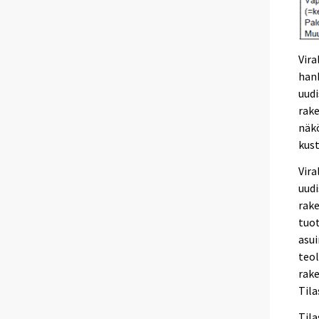
Vira
hank
uudi
rak
näkö
kus
Vir
uudi
rake
tuot
asui
teol
rak
Til
Til