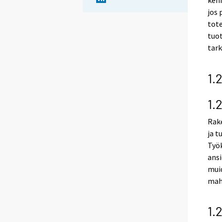
kehi
jos
tot
tuot
tark
1.
1.
Rak
ja t
Työ
ansi
muid
mah
1.