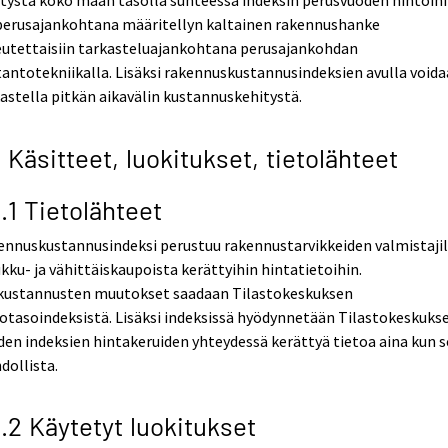
tystä koko maan tasolla suhteessa indeksin perusvuoden hintoihi
 perusajankohtana määritellyn kaltainen rakennushanke
eutettaisiin tarkasteluajankohtana perusajankohdan
antotekniikalla. Lisäksi rakennuskustannusindeksien avulla void
astella pitkän aikavälin kustannuskehitystä.
2 Käsitteet, luokitukset, tietolähteet
2.1 Tietolähteet
ennuskustannusindeksi perustuu rakennustarvikkeiden valmistaji
ukku- ja vähittäiskaupoista kerättyihin hintatietoihin.
kustannusten muutokset saadaan Tilastokeskuksen
otasoindeksistä. Lisäksi indeksissä hyödynnetään Tilastokeskuks
en indeksien hintakeruiden yhteydessä kerättyä tietoa aina kun s
dollista.
2.2 Käytetyt luokitukset