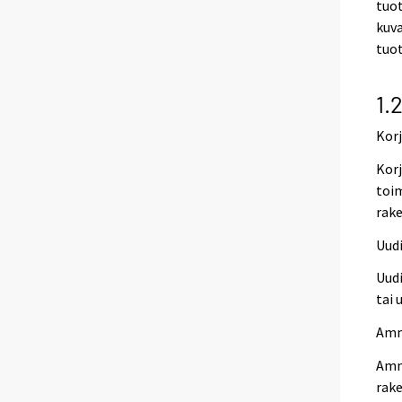
tuo
kuv
tuo
1.
Kor
Korj
toim
rake
Uud
Uudi
tai 
Amm
Amma
rake