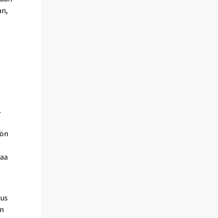
an,
.
t
iön
vaa
nus
en