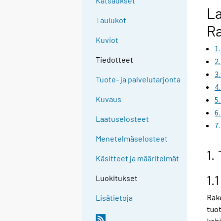
Katsaukset
g
La
t
Taulukot
R
o
Kuviot
a
1
n
Tiedotteet
2
o
3
t
Tuote- ja palvelutarjonta
4
h
Kuvaus
5
e
6
r
Laatuselosteet
7
s
e
Menetelmäselosteet
r
1.
Käsitteet ja määritelmät
v
i
1.
Luokitukset
c
e
Rak
Lisätietoja
.
tuot