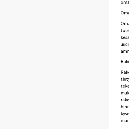
oma
Oma
Omat
tot
kes
uudi
amm
Rak
Rake
tiet
tek
muk
rak
hinn
kyse
mar