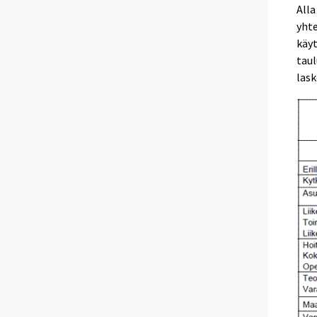
Alla
yht
käyt
tau
lask