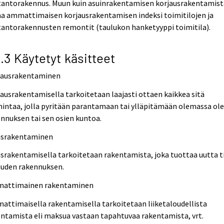
tantorakennus. Muun kuin asuinrakentamisen korjausrakentamist
aa ammattimaisen korjausrakentamisen indeksi toimitilojen ja
tantorakennusten remontit (taulukon hanketyyppi toimitila).
2.3 Käytetyt käsitteet
jausrakentaminen
ausrakentamisella tarkoitetaan laajasti ottaen kaikkea sitä
intaa, jolla pyritään parantamaan tai ylläpitämään olemassa ol
nnuksen tai sen osien kuntoa.
israkentaminen
srakentamisella tarkoitetaan rakentamista, joka tuottaa uutta t
uuden rakennuksen.
attimainen rakentaminen
ttimaisella rakentamisella tarkoitetaan liiketaloudellista
ntamista eli maksua vastaan tapahtuvaa rakentamista, vrt.