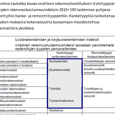
 oleva taulukko kuvaa virallisen rakennusluokituksen (talotyyppie
eyden rakennuskustannusindeksin 2010=100 laskennan pohjana
ettyihin hanke- ja remonttityyppeihin. Hanketyypillä tarkoiteta
lukon mukaista kokonaisuutta kuvaamaan muodostettua
ennallista yksikköä.