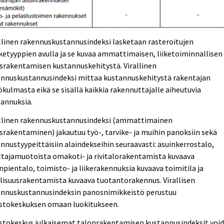
llinen rakennuskustannusindeksi lasketaan rasteroitujen
etyyppien avulla ja se kuvaa ammattimaisen, liiketoiminnallisen
srakentamisen kustannuskehitystä. Virallinen
ennuskustannusindeksi mittaa kustannuskehitystä rakentajan
kulmasta eikä se sisällä kaikkia rakennuttajalle aiheutuvia
tannuksia.
allinen rakennuskustannusindeksi (ammattimainen
srakentaminen) jakautuu työ-, tarvike- ja muihin panoksiin sekä
nnustyypeittäisiin alaindekseihin seuraavasti: asuinkerrostalo,
tajamuotoista omakoti- ja rivitalorakentamista kuvaava
npientalo, toimisto- ja liikerakennuksia kuvaava toimitila ja
lisuusrakentamista kuvaava tuotantorakennus. Virallisen
ennuskustannusindeksin panosnimikkeistö perustuu
astokeskuksen omaan luokitukseen.
astokeskus julkaisemat talonrakentamisen kustannusindeksit voi