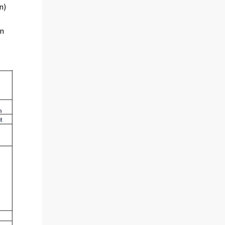
n)
an