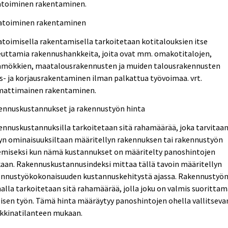
toiminen rakentaminen.
toiminen rakentaminen
oimisella rakentamisella tarkoitetaan kotitalouksien itse
euttamia rakennushankkeita, joita ovat mm. omakotitalojen,
ämökkien, maatalousrakennusten ja muiden talousrakennusten
s- ja korjausrakentaminen ilman palkattua työvoimaa. vrt.
attimainen rakentaminen.
ennuskustannukset ja rakennustyön hinta
nnuskustannuksilla tarkoitetaan sitä rahamäärää, joka tarvitaa
yn ominaisuuksiltaan määritellyn rakennuksen tai rakennustyön
emiseksi kun nämä kustannukset on määritelty panoshintojen
aan. Rakennuskustannusindeksi mittaa tällä tavoin määritellyn
ennustyökokonaisuuden kustannuskehitystä ajassa. Rakennustyö
alla tarkoitetaan sitä rahamäärää, jolla joku on valmis suoritta
isen työn. Tämä hinta määräytyy panoshintojen ohella vallitseva
kkinatilanteen mukaan.