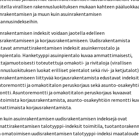
itella virallisen rakennusluokituksen mukaan kahteen pääluokka
inrakentamisen ja muun kuin asuinrakentamisen
tannusindekseihin.
nrakentamisen indeksit voidaan jaotella edelleen
israkentamiseen ja korjausrakentamiseen. Uudisrakentamista
stavat ammattirakentamisen indeksit asuinkerrostalo ja
inpientalo. Hanketyyppi asuinpientalo kuvaa ammattimaisesti,
tajamuotoisesti toteutettuja omakoti- ja rivitaloja (virallisen
nnusluokituksen luokat erilliset pientalot sekä rivi- ja ketjutalot)
nrakentamiseen liittyvää korjausrakentamista edustavat indeksi
ntoremontti ja omakotitalon peruskorjaus sekä asunto-osakeyht
ontti. Asuntoremontti ja omakotitalon peruskorjaus kuvaavat
toimista korjausrakentamista, asunto-osakeyhtiön remontti ku
attimaista korjausrakentamista.
n kuin asuinrakentamisen uudisrakentamisen indeksejä ovat
attirakentamisen talotyyppi-indeksit toimitila, tuotantoraken
ä omatoimisen uudisrakentamisen talotyyppi-indeksi maataloud