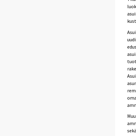
luok
asu
kus
Asui
uud
edu
asu
tuot
rake
Asui
asu
rem
oma
amm
Muu
amm
sek