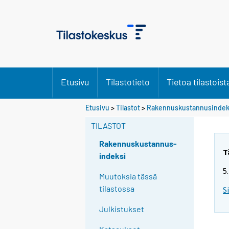
Etusivu
Tilastotieto
Tietoa tilastoist
Y
Etusivu
>
Tilastot
>
Rakennuskustannusindek
o
TILASTOT
u
a
Rakennuskustannus-
r
T
indeksi
e
5
m
Muutoksia tässä
o
tilastossa
S
v
Julkistukset
i
n