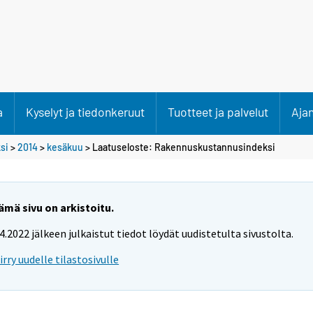
a
Kyselyt ja tiedonkeruut
Tuotteet ja palvelut
Aja
si
>
2014
>
kesäkuu
> Laatuseloste: Rakennuskustannusindeksi
ämä sivu on arkistoitu.
.4.2022 jälkeen julkaistut tiedot löydät uudistetulta sivustolta.
iirry uudelle tilastosivulle