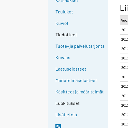
Katsaukset
Li
Taulukot
Vuos
Kuviot
201
Tiedotteet
201
Tuote- ja palvelutarjonta
201
Kuvaus
201
201
Laatuselosteet
201
Menetelmäselosteet
201
Käsitteet ja määritelmät
201
Luokitukset
201
Lisätietoja
201
201