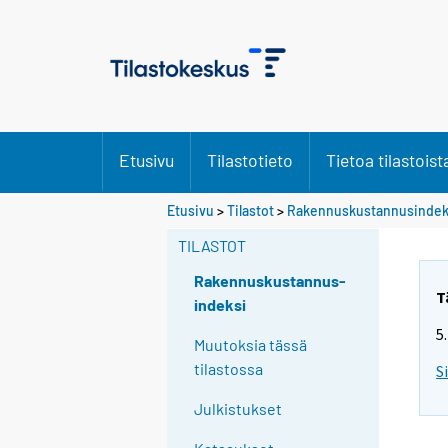
Etusivu
Tilastotieto
Tietoa tilastoist
Etusivu
>
Tilastot
>
Rakennuskustannusindek
TILASTOT
Rakennuskustannus-
T
indeksi
5
Muutoksia tässä
tilastossa
S
Julkistukset