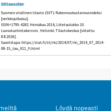
Viittausohje
:
Suomen virallinen tilasto (SVT): Rakennuskustannusindeksi
[verkkojulkaisu].
ISSN=1795-4282.
Heinäkuu
2014, Liitetaulukko 10.
Luovutushintakerroin . Helsinki: Tilastokeskus [viitattu:
8.8.2026].
Saantitapa: https://stat.fi/til/rki/2014/07/rki_2014_07_2014-
08-15_tau_011_fi.html
meiltä
Löydä nopeasti