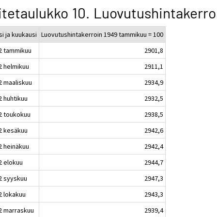
itetaulukko 10. Luovutushintakerro
i ja kuukausi
Luovutushintakerroin 1949 tammikuu = 100
2 tammikuu
2901,8
2 helmikuu
2911,1
2 maaliskuu
2934,9
2 huhtikuu
2932,5
2 toukokuu
2938,5
2 kesäkuu
2942,6
2 heinäkuu
2942,4
2 elokuu
2944,7
2 syyskuu
2947,3
2 lokakuu
2943,3
2 marraskuu
2939,4