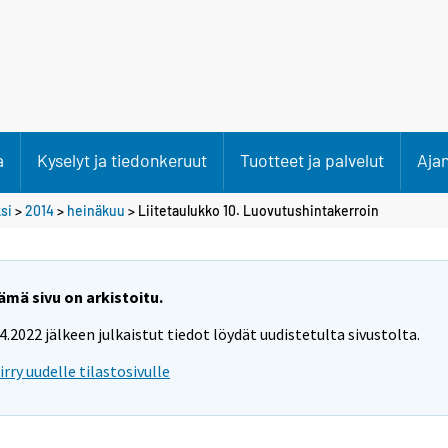
a
Kyselyt ja tiedonkeruut
Tuotteet ja palvelut
Aja
si
>
2014
>
heinäkuu
> Liitetaulukko 10. Luovutushintakerroin
ämä sivu on arkistoitu.
.4.2022 jälkeen julkaistut tiedot löydät uudistetulta sivustolta.
iirry uudelle tilastosivulle