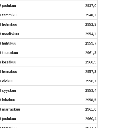
2 joulukuu
2937,0
3 tammikuu
2948,3
3 helmikuu
2952,9
3 maaliskuu
2954,1
3 huhtikuu
2959,7
3 toukokuu
2961,3
3 kesäkuu
2960,9
3 heinäkuu
2957,3
3 elokuu
2956,7
3 syyskuu
2953,4
3 lokakuu
2958,5
3 marraskuu
2961,0
3 joulukuu
2960,4
4 tammikuu
2974,4