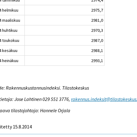
4 helmikuu
2975,7
4 maaliskuu
2981,0
4 huhtikuu
2970,3
4 toukokuu
2987,0
4 kesäkuu
2988,1
4 heinäkuu
2993,1
e: Rakennuskustannusindeksi. Tilastokeskus
tietoja: Jose Lahtinen 029 551 3776,
rakennus.indeksit@tilastokeskus.
aava tilastojohtaja: Hannele Orjala
itetty 15.8.2014