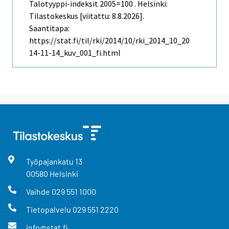
Talotyyppi-indeksit 2005=100 . Helsinki:
Tilastokeskus [viitattu: 8.8.2026].
Saantitapa:
https://stat.fi/til/rki/2014/10/rki_2014_10_20
14-11-14_kuv_001_fi.html
Työpajankatu
13
00580
Helsinki
Vaihde
029 551 1000
Tietopalvelu
029 551 2220
info@stat.fi