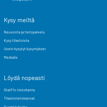
Kysy meiltä
Neuvonta ja tietopalvelu
Kysy tilastoista
Usein kysytyt kysymykset
Medialle
Löydä nopeasti
StatFin-tietokanta
Tilastotietokannat
Suomi lukuina