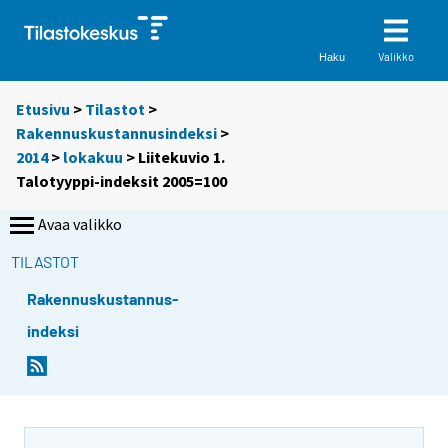
Valikko
Haku
Etusivu
>
Tilastot
>
Rakennuskustannusindeksi
>
2014
>
lokakuu
> Liitekuvio 1.
Talotyyppi-indeksit 2005=100
Avaa valikko
TILASTOT
Rakennuskustannus-
indeksi