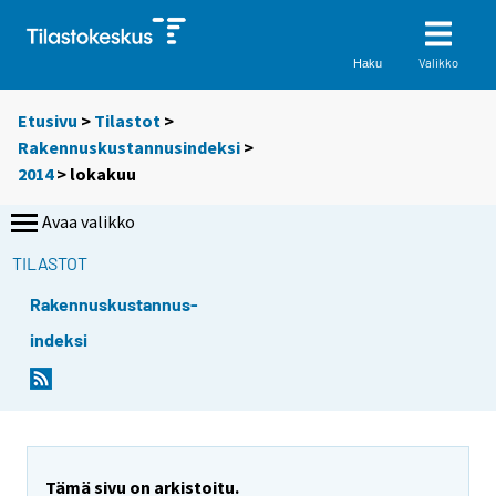
Valikko
Haku
Etusivu
>
Tilastot
>
Rakennuskustannusindeksi
>
2014
>
lokakuu
Avaa valikko
TILASTOT
Rakennuskustannus-
indeksi
Tämä sivu on arkistoitu.