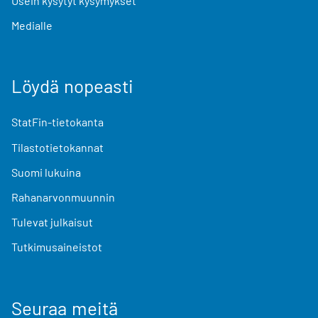
Usein kysytyt kysymykset
Medialle
Löydä nopeasti
StatFin-tietokanta
Tilastotietokannat
Suomi lukuina
Rahanarvonmuunnin
Tulevat julkaisut
Tutkimusaineistot
Seuraa meitä