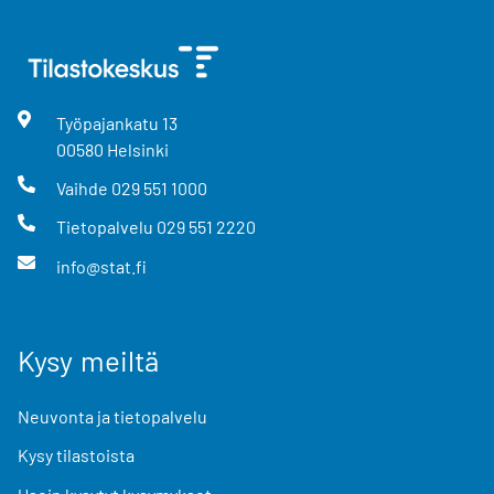
Työpajankatu
13
00580
Helsinki
Vaihde
029 551 1000
Tietopalvelu
029 551 2220
info@stat.fi
Kysy meiltä
Neuvonta ja tietopalvelu
Kysy tilastoista