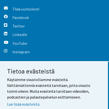
Tilaa uutisviesti
Facebook
Twitter
LinkedIn
YouTube
Instagram
Tietoa evästeistä
Yhteystiedot
Käytämme sivustollamme evästeitä.
Palaute
Välttämättömiä evästeitä tarvitaan, jotta sivusto
toimii oikein. Muita evästeitä tarvitaan videoiden,
Käyttöehdot
podcastien ja palautepalvelun esittämiseen.
Tietosuoja
Lue lisää evästeistä.