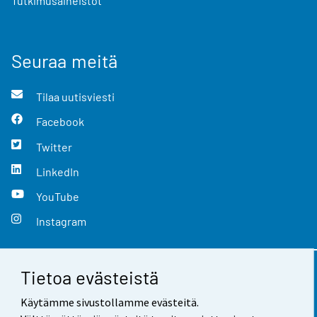
Tutkimusaineistot
Seuraa meitä
Tilaa uutisviesti
Facebook
Twitter
LinkedIn
YouTube
Instagram
Tietoa evästeistä
Yhteystiedot
Käytämme sivustollamme evästeitä.
Palaute