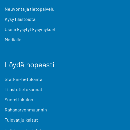
Neuvonta ja tietopalvelu
Kysy tilastoista
Usein kysytyt kysymykset
Medialle
Löydä nopeasti
StatFin-tietokanta
Tilastotietokannat
Suomi lukuina
Rahanarvonmuunnin
Tulevat julkaisut