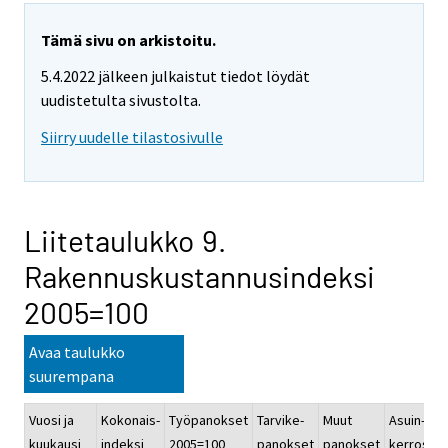
Tämä sivu on arkistoitu.
5.4.2022 jälkeen julkaistut tiedot löydät
uudistetulta sivustolta.
Siirry uudelle tilastosivulle
Liitetaulukko 9.
Rakennuskustannusindeksi
2005=100
Avaa taulukko
suurempana
Vuosi ja
Kokonais-
Työpanokset
Tarvike-
Muut
Asuin-
kuukausi
indeksi
2005=100
panokset
panokset
kerrostal