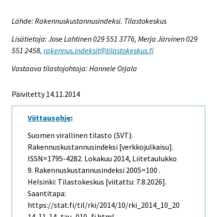
Lähde: Rakennuskustannusindeksi. Tilastokeskus
Lisätietoja: Jose Lahtinen 029 551 3776, Merja Järvinen 029
551 2458,
rakennus.indeksit@tilastokeskus.fi
Vastaava tilastojohtaja: Hannele Orjala
Päivitetty 14.11.2014
Viittausohje
:
Suomen virallinen tilasto (SVT):
Rakennuskustannusindeksi [verkkojulkaisu].
ISSN=1795-4282.
Lokakuu
2014, Liitetaulukko
9. Rakennuskustannusindeksi 2005=100 .
Helsinki: Tilastokeskus [viitattu: 7.8.2026].
Saantitapa:
https://stat.fi/til/rki/2014/10/rki_2014_10_20
14-11-14_tau_010_fi.html