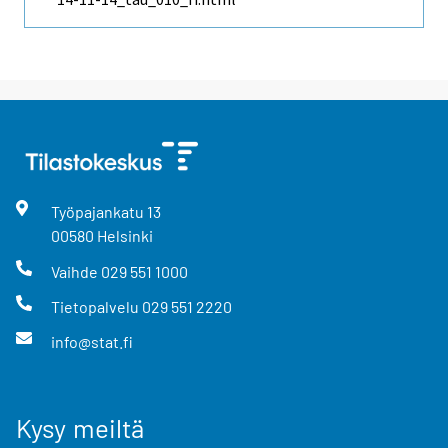
Työpajankatu
13
00580
Helsinki
Vaihde
029 551 1000
Tietopalvelu
029 551 2220
info@stat.fi
Kysy meiltä