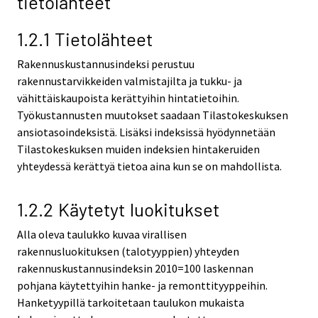
tietolähteet
1.2.1 Tietolähteet
Rakennuskustannusindeksi perustuu
rakennustarvikkeiden valmistajilta ja tukku- ja
vähittäiskaupoista kerättyihin hintatietoihin.
Työkustannusten muutokset saadaan Tilastokeskuksen
ansiotasoindeksistä. Lisäksi indeksissä hyödynnetään
Tilastokeskuksen muiden indeksien hintakeruiden
yhteydessä kerättyä tietoa aina kun se on mahdollista.
1.2.2 Käytetyt luokitukset
Alla oleva taulukko kuvaa virallisen
rakennusluokituksen (talotyyppien) yhteyden
rakennuskustannusindeksin 2010=100 laskennan
pohjana käytettyihin hanke- ja remonttityyppeihin.
Hanketyypillä tarkoitetaan taulukon mukaista