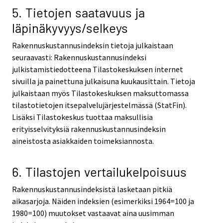
5. Tietojen saatavuus ja
läpinäkyvyys/selkeys
Rakennuskustannusindeksin tietoja julkaistaan
seuraavasti: Rakennuskustannusindeksi
julkistamistiedotteena Tilastokeskuksen internet
sivuilla ja painettuna julkaisuna kuukausittain. Tietoja
julkaistaan myös Tilastokeskuksen maksuttomassa
tilastotietojen itsepalvelujärjestelmässä (StatFin).
Lisäksi Tilastokeskus tuottaa maksullisia
erityisselvityksiä rakennuskustannusindeksin
aineistosta asiakkaiden toimeksiannosta.
6. Tilastojen vertailukelpoisuus
Rakennuskustannusindeksistä lasketaan pitkiä
aikasarjoja. Näiden indeksien (esimerkiksi 1964=100 ja
1980=100) muutokset vastaavat aina uusimman