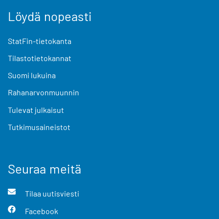
Löydä nopeasti
StatFin-tietokanta
Tilastotietokannat
Suomi lukuina
Rahanarvonmuunnin
Tulevat julkaisut
Tutkimusaineistot
Seuraa meitä
Tilaa uutisviesti
Facebook