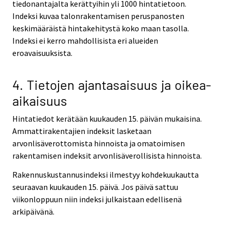
tiedonantajalta kerättyihin yli 1000 hintatietoon.
Indeksi kuvaa talonrakentamisen peruspanosten
keskimääräistä hintakehitystä koko maan tasolla.
Indeksi ei kerro mahdollisista eri alueiden
eroavaisuuksista.
4. Tietojen ajantasaisuus ja oikea-
aikaisuus
Hintatiedot kerätään kuukauden 15. päivän mukaisina.
Ammattirakentajien indeksit lasketaan
arvonlisäverottomista hinnoista ja omatoimisen
rakentamisen indeksit arvonlisäverollisista hinnoista.
Rakennuskustannusindeksi ilmestyy kohdekuukautta
seuraavan kuukauden 15. päivä. Jos päivä sattuu
viikonloppuun niin indeksi julkaistaan edellisenä
arkipäivänä.