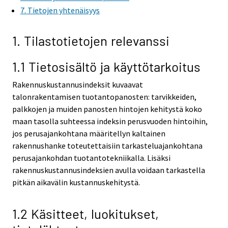
7. Tietojen yhtenäisyys
e
r
v
1. Tilastotietojen relevanssi
i
c
1.1 Tietosisältö ja käyttötarkoitus
e
.
Rakennuskustannusindeksit kuvaavat
talonrakentamisen tuotantopanosten: tarvikkeiden,
palkkojen ja muiden panosten hintojen kehitystä koko
maan tasolla suhteessa indeksin perusvuoden hintoihin,
jos perusajankohtana määritellyn kaltainen
rakennushanke toteutettaisiin tarkasteluajankohtana
perusajankohdan tuotantotekniikalla. Lisäksi
rakennuskustannusindeksien avulla voidaan tarkastella
pitkän aikavälin kustannuskehitystä.
1.2 Käsitteet, luokitukset,