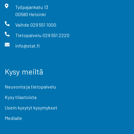
Työpajankatu
13
00580
Helsinki
Vaihde
029 551 1000
Tietopalvelu
029 551 2220
info@stat.fi
Kysy meiltä
Neuvonta ja tietopalvelu
Kysy tilastoista
Usein kysytyt kysymykset
Medialle