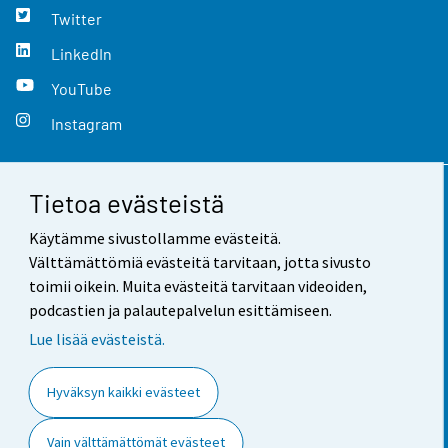
Twitter
LinkedIn
YouTube
Instagram
Tietoa evästeistä
Yhteystiedot
Käytämme sivustollamme evästeitä.
Palaute
Välttämättömiä evästeitä tarvitaan, jotta sivusto
toimii oikein. Muita evästeitä tarvitaan videoiden,
Käyttöehdot
podcastien ja palautepalvelun esittämiseen.
Tietosuoja
Lue lisää evästeistä.
Saavutettavuus
Hyväksyn kaikki evästeet
Tietoa sivustosta
Vain välttämättömät evästeet