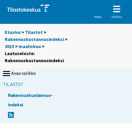
Valikko
Haku
Etusivu
>
Tilastot
>
Rakennuskustannusindeksi
>
2015
>
maaliskuu
>
Laatuseloste:
Rakennuskustannusindeksi
Avaa valikko
TILASTOT
Rakennuskustannus-
indeksi
Y
o
u