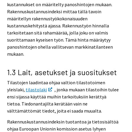
kustannukset on määritelty panoshintojen mukaan.
Rakennuskustannusindeksi mittaa tällä tavoin
määritellyn rakennustyökokonaisuuden
kustannuskehitystä ajassa. Rakennustyön hinnalla
tarkoitetaan sitä rahamäärää, jolla joku on valmis
suorittamaan kyseisen työn. Tämä hinta määräytyy
panoshintojen ohella vallitsevan markkinatilanteen
mukaan.
1.3 Lait, asetukset ja suositukset
Tilastojen laadintaa ohjaa valtion tilastotoimen
yleislaki,
tilastolaki
, jonka mukaan tilastoihin tulee
ensi sijassa käyttää muihin tarkoituksiin kerättyä
tietoa. Tiedonantajilta kerätään vain ne
välttämättömät tiedot, joita ei saada muualta.
Rakennuskustannusindeksin tuotantoa ja tietosisältöä
ohjaa Euroopan Unionin komission asetus lyhyen