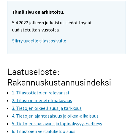
a
r
Tämä sivu on arkistoitu.
e
5.4.2022 jälkeen julkaistut tiedot löydät
m
uudistetulta sivustolta.
o
v
Siirry uudelle tilastosivulle
i
n
g
t
Laatuseloste:
o
Rakennuskustannusindeksi
a
n
1. Tilastotietojen relevanssi
o
2. Tilaston menetelmäkuvaus
t
3. Tietojen oikeellisuus ja tarkkuus
h
4. Tietojen ajantasaisuus ja oikea-aikaisuus
e
5. Tietojen saatavuus ja läpinäkyvyys/selkeys
r
6. Tilastojen vertailukelpoisuus
s