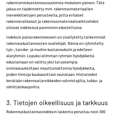
rakentamiskustannusosuutensa mukaisen painon. Tätä
jakoa on täydennetty mm. rakennusmateriaalien
menekkitietojen perusteella, jotta erilaiset
rakenneratkaisut ja rakennusmateriaalivaihtoehdot
olisivat indeksissä paremmin edustettuina.
Indeksin painorakenteeseen on sisällytetty tärkeimmät
rakennuskustannusten osatekijät. Nämä on ryhmitelty
työ-, tarvike- ja muihin kustannuksiin ja edelleen
alaryhmiin. Lopuksi alimman ryhmän hyödykkeitä
edustamaan on valittu yksi tai useampia
ominaisuuksiltaan muuttumattomia hyödykkeitä,
joiden hintoja kuukausittain seurataan. Hintatiedot
kerätään rakennustarvikkeiden valmistajilta, tukku- ja
vähittäiskaupoilta.
3. Tietojen oikeellisuus ja tarkkuus
Rakennuskustannusindeksin laskenta perustuu noin 300