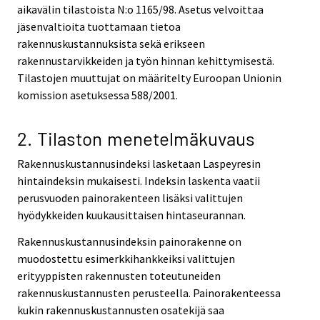
aikavälin tilastoista N:o 1165/98. Asetus velvoittaa
jäsenvaltioita tuottamaan tietoa
rakennuskustannuksista sekä erikseen
rakennustarvikkeiden ja työn hinnan kehittymisestä.
Tilastojen muuttujat on määritelty Euroopan Unionin
komission asetuksessa 588/2001.
2. Tilaston menetelmäkuvaus
Rakennuskustannusindeksi lasketaan Laspeyresin
hintaindeksin mukaisesti. Indeksin laskenta vaatii
perusvuoden painorakenteen lisäksi valittujen
hyödykkeiden kuukausittaisen hintaseurannan.
Rakennuskustannusindeksin painorakenne on
muodostettu esimerkkihankkeiksi valittujen
erityyppisten rakennusten toteutuneiden
rakennuskustannusten perusteella. Painorakenteessa
kukin rakennuskustannusten osatekijä saa