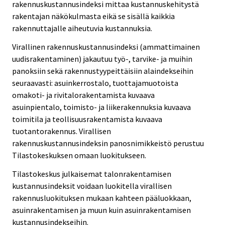
rakennuskustannusindeksi mittaa kustannuskehitystä
rakentajan näkökulmasta eikä se sisällä kaikkia
rakennuttajalle aiheutuvia kustannuksia.
Virallinen rakennuskustannusindeksi (ammattimainen
uudisrakentaminen) jakautuu työ-, tarvike- ja muihin
panoksiin sekä rakennustyypeittäisiin alaindekseihin
seuraavasti: asuinkerrostalo, tuottajamuotoista
omakoti- ja rivitalorakentamista kuvaava
asuinpientalo, toimisto- ja liikerakennuksia kuvaava
toimitila ja teollisuusrakentamista kuvaava
tuotantorakennus. Virallisen
rakennuskustannusindeksin panosnimikkeistö perustuu
Tilastokeskuksen omaan luokitukseen.
Tilastokeskus julkaisemat talonrakentamisen
kustannusindeksit voidaan luokitella virallisen
rakennusluokituksen mukaan kahteen pääluokkaan,
asuinrakentamisen ja muun kuin asuinrakentamisen
kustannusindekseihin.