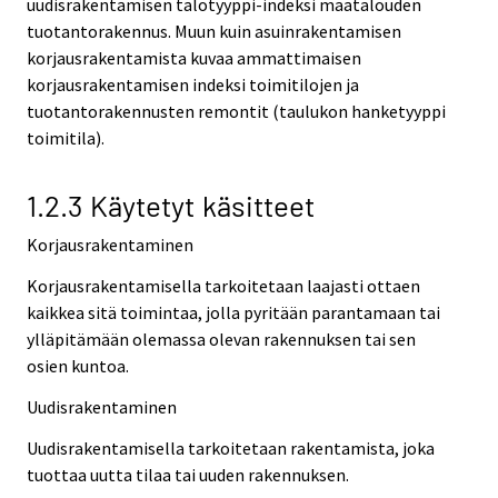
uudisrakentamisen talotyyppi-indeksi maatalouden
tuotantorakennus. Muun kuin asuinrakentamisen
korjausrakentamista kuvaa ammattimaisen
korjausrakentamisen indeksi toimitilojen ja
tuotantorakennusten remontit (taulukon hanketyyppi
toimitila).
1.2.3 Käytetyt käsitteet
Korjausrakentaminen
Korjausrakentamisella tarkoitetaan laajasti ottaen
kaikkea sitä toimintaa, jolla pyritään parantamaan tai
ylläpitämään olemassa olevan rakennuksen tai sen
osien kuntoa.
Uudisrakentaminen
Uudisrakentamisella tarkoitetaan rakentamista, joka
tuottaa uutta tilaa tai uuden rakennuksen.