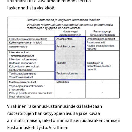
kokonaisuutta kuvaamaan muodostettua
laskennallista yksikköä.
Virallinen rakennuskustannusindeksi lasketaan
rasteroitujen hanketyyppien avulla ja se kuvaa
ammattimaisen, liiketoiminnallisen uudisrakentamisen
kustannuskehitystä. Virallinen