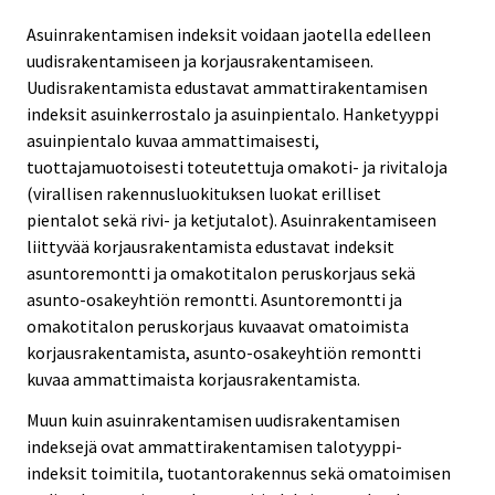
Asuinrakentamisen indeksit voidaan jaotella edelleen
uudisrakentamiseen ja korjausrakentamiseen.
Uudisrakentamista edustavat ammattirakentamisen
indeksit asuinkerrostalo ja asuinpientalo. Hanketyyppi
asuinpientalo kuvaa ammattimaisesti,
tuottajamuotoisesti toteutettuja omakoti- ja rivitaloja
(virallisen rakennusluokituksen luokat erilliset
pientalot sekä rivi- ja ketjutalot). Asuinrakentamiseen
liittyvää korjausrakentamista edustavat indeksit
asuntoremontti ja omakotitalon peruskorjaus sekä
asunto-osakeyhtiön remontti. Asuntoremontti ja
omakotitalon peruskorjaus kuvaavat omatoimista
korjausrakentamista, asunto-osakeyhtiön remontti
kuvaa ammattimaista korjausrakentamista.
Muun kuin asuinrakentamisen uudisrakentamisen
indeksejä ovat ammattirakentamisen talotyyppi-
indeksit toimitila, tuotantorakennus sekä omatoimisen