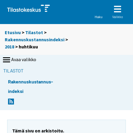
Valikko
Haku
Etusivu
>
Tilastot
>
Rakennuskustannusindeksi
>
2018
>
huhtikuu
Avaa valikko
TILASTOT
Rakennuskustannus-
indeksi
Tämä sivu on arkistoitu.