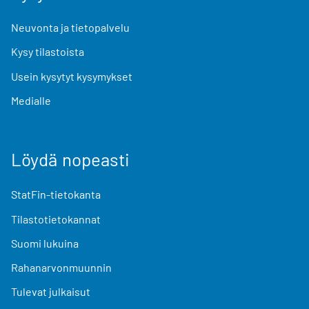
Neuvonta ja tietopalvelu
Kysy tilastoista
Usein kysytyt kysymykset
Medialle
Löydä nopeasti
StatFin-tietokanta
Tilastotietokannat
Suomi lukuina
Rahanarvonmuunnin
Tulevat julkaisut