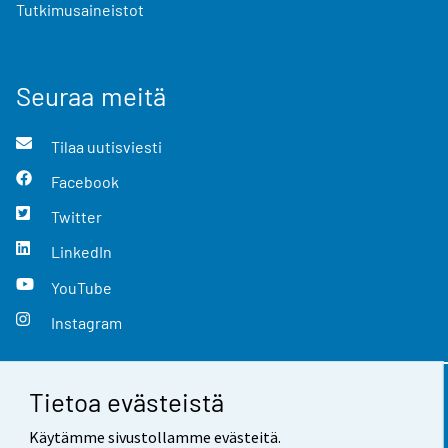
Tutkimusaineistot
Seuraa meitä
Tilaa uutisviesti
Facebook
Twitter
LinkedIn
YouTube
Instagram
Tietoa evästeistä
Yhteystiedot
Käytämme sivustollamme evästeitä.
Palaute