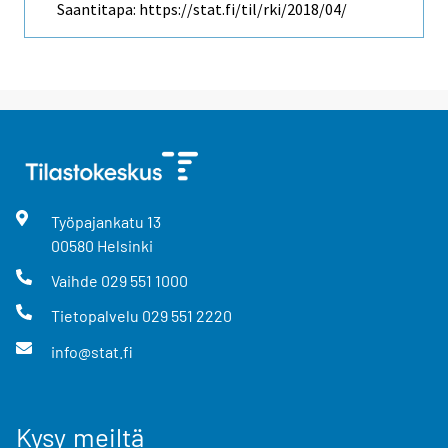
Saantitapa: https://stat.fi/til/rki/2018/04/
Työpajankatu
13
00580
Helsinki
Vaihde
029 551 1000
Tietopalvelu
029 551 2220
info@stat.fi
Kysy meiltä