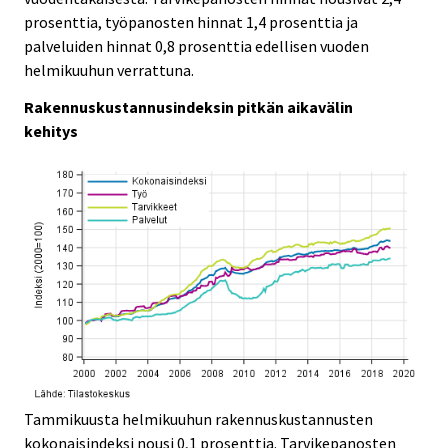
i
i
prosenttia, työpanosten hinnat 1,4 prosenttia ja
c
c
palveluiden hinnat 0,8 prosenttia edellisen vuoden
e
e
helmikuuhun verrattuna.
.
.
Rakennuskustannusindeksin pitkän aikavälin
kehitys
Tammikuusta helmikuuhun rakennuskustannusten
kokonaisindeksi nousi 0,1 prosenttia. Tarvikepanosten