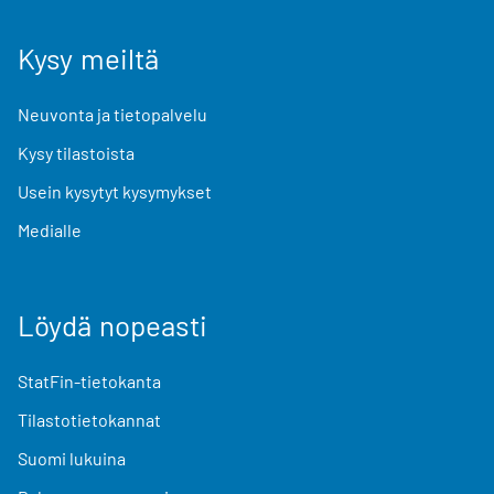
Kysy meiltä
Neuvonta ja tietopalvelu
Kysy tilastoista
Usein kysytyt kysymykset
Medialle
Löydä nopeasti
StatFin-tietokanta
Tilastotietokannat
Suomi lukuina