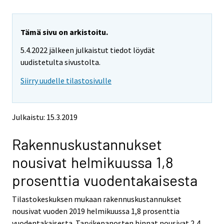
u
u
a
a
r
r
e
e
Tämä sivu on arkistoitu.
m
m
5.4.2022 jälkeen julkaistut tiedot löydät
o
o
v
v
uudistetulta sivustolta.
i
i
Siirry uudelle tilastosivulle
n
n
g
g
t
t
o
o
Julkaistu: 15.3.2019
a
a
n
n
Rakennuskustannukset
o
o
t
t
nousivat helmikuussa 1,8
h
h
e
e
prosenttia vuodentakaisesta
r
r
s
s
Tilastokeskuksen mukaan rakennuskustannukset
e
e
nousivat vuoden 2019 helmikuussa 1,8 prosenttia
r
r
v
v
vuodentakaisesta. Tarvikepanosten hinnat nousivat 2,4