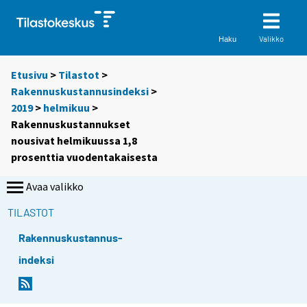
Valikko
Haku
Etusivu
>
Tilastot
>
Rakennuskustannusindeksi
>
2019
>
helmikuu
>
Rakennuskustannukset
nousivat helmikuussa 1,8
prosenttia vuodentakaisesta
Avaa valikko
TILASTOT
Rakennuskustannus-
indeksi
Y
Y
o
o