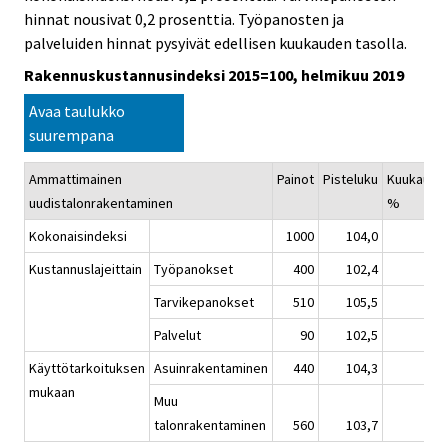
hinnat nousivat 0,2 prosenttia. Työpanosten ja
palveluiden hinnat pysyivät edellisen kuukauden tasolla.
Rakennuskustannusindeksi 2015=100, helmikuu 2019
Avaa taulukko
suurempana
Ammattimainen
Painot
Pisteluku
Kuukausi
uudistalonrakentaminen
%
Kokonaisindeksi
1000
104,0
Kustannuslajeittain
Työpanokset
400
102,4
Tarvikepanokset
510
105,5
Palvelut
90
102,5
Käyttötarkoituksen
Asuinrakentaminen
440
104,3
mukaan
Muu
talonrakentaminen
560
103,7