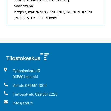
Tilastokeskus [viitattu: 9.8.2026].
Saantitapa:
https://stat.fi/til/rki/2019/02/rki_2019_02_20
19-03-15_tie_001_fi.html
Työpajankatu
13
00580
Helsinki
Vaihde
029 551 1000
Tietopalvelu
029 551 2220
info@stat.fi