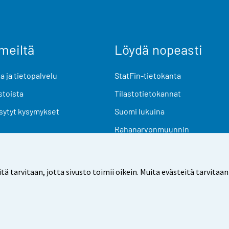
meiltä
Löydä nopeasti
 ja tietopalvelu
StatFin-tietokanta
stoista
Tilastotietokannat
sytyt kysymykset
Suomi lukuina
Rahanarvonmuunnin
Tulevat julkaisut
Tutkimusaineistot
arvitaan, jotta sivusto toimii oikein. Muita evästeitä tarvitaan
Käyttöehdot
Tietosuoja
Saavutettavuus
Tietoa sivu