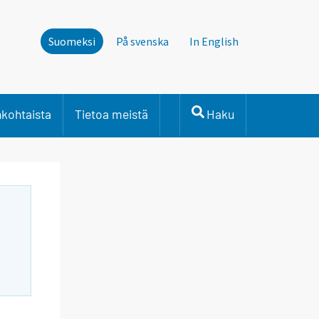
Suomeksi
På svenska
In English
nkohtaista
Tietoa meistä
Haku