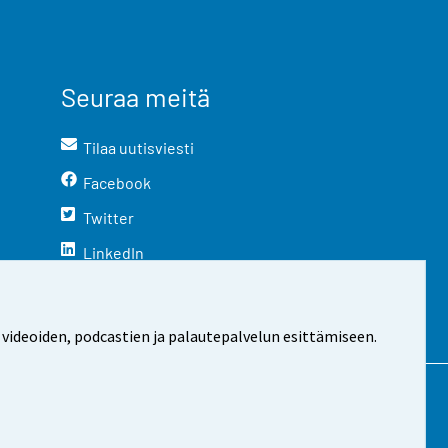
Seuraa meitä
Tilaa uutisviesti
Facebook
Twitter
LinkedIn
YouTube
Instagram
 videoiden, podcastien ja palautepalvelun esittämiseen.
stosta
Evästeasetukset