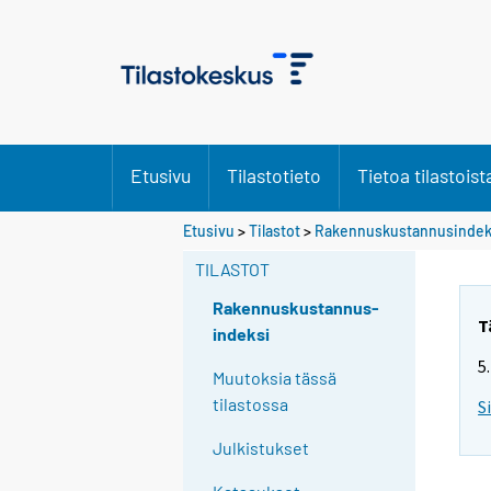
Etusivu
Tilastotieto
Tietoa tilastoist
Etusivu
>
Tilastot
>
Rakennuskustannusindek
TILASTOT
Rakennuskustannus-
T
indeksi
5
Muutoksia tässä
tilastossa
S
Julkistukset