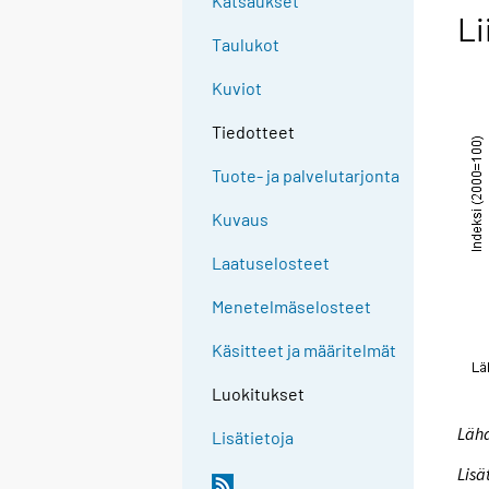
Katsaukset
Li
Taulukot
Kuviot
Tiedotteet
Tuote- ja palvelutarjonta
Kuvaus
Laatuselosteet
Menetelmäselosteet
Käsitteet ja määritelmät
Luokitukset
Lähd
Lisätietoja
Lisä