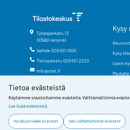
Kysy 
Työpajankatu
13
00580
Helsinki
Neuvonta
Vaihde
029 551 1000
Kysy tila
Tietopalvelu
029 551 2220
Usein ky
info@stat.fi
Medialle
Tietoa evästeistä
Käytämme sivustollamme evästeitä. Välttämättömiä evästeitä t
Lue lisää evästeistä.
Yhteystiedot
Palaute
Hyväksyn kaikki evästeet
Vain välttämättömät evästeet