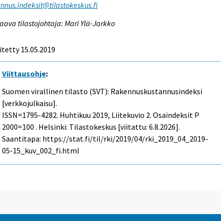
nnus.indeksit@tilastokeskus.fi
aava tilastojohtaja: Mari Ylä-Jarkko
itetty 15.05.2019
Viittausohje
:
Suomen virallinen tilasto (SVT): Rakennuskustannusindeksi
[verkkojulkaisu].
ISSN=1795-4282.
Huhtikuu
2019, Liitekuvio 2. Osaindeksit P
2000=100 . Helsinki: Tilastokeskus [viitattu: 6.8.2026].
Saantitapa: https://stat.fi/til/rki/2019/04/rki_2019_04_2019-
05-15_kuv_002_fi.html