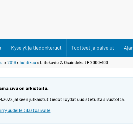
a
Kyselyt ja tiedonkeruut
Tuotteet ja palvelut
Aja
si
>
2019
>
huhtikuu
> Liitekuvio 2. Osaindeksit P 2000=100
ämä sivu on arkistoitu.
.4.2022 jälkeen julkaistut tiedot löydät uudistetulta sivustolta.
iirry uudelle tilastosivulle