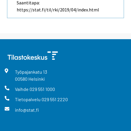
Saantitapa:
https://stat.fi/til/rki/2019/04/index.html
Työpajankatu
13
00580
Helsinki
Vaihde
029 551 1000
Tietopalvelu
029 551 2220
info@stat.fi