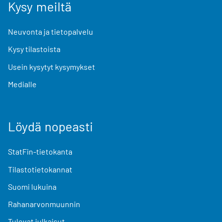
Kysy meiltä
Neuvonta ja tietopalvelu
Kysy tilastoista
Usein kysytyt kysymykset
Medialle
Löydä nopeasti
StatFin-tietokanta
Tilastotietokannat
Suomi lukuina
Rahanarvonmuunnin
Tulevat julkaisut