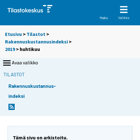
Valikko
Haku
Etusivu
>
Tilastot
>
Rakennuskustannusindeksi
>
2019
>
huhtikuu
Avaa valikko
TILASTOT
Rakennuskustannus-
indeksi
Tämä sivu on arkistoitu.