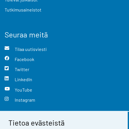
Tutkimusaineistot
Seuraa meitä
Tilaa uutisviesti
Facebook
Twitter
LinkedIn
YouTube
Instagram
Tietoa evästeistä
Yhteystiedot