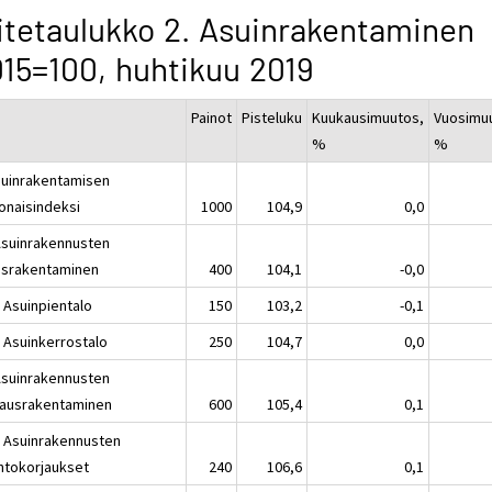
itetaulukko 2. Asuinrakentaminen
15=100, huhtikuu 2019
Painot
Pisteluku
Kuukausimuutos,
Vuosimu
%
%
suinrakentamisen
onaisindeksi
1000
104,9
0,0
Asuinrakennusten
israkentaminen
400
104,1
-0,0
1 Asuinpientalo
150
103,2
-0,1
2 Asuinkerrostalo
250
104,7
0,0
Asuinrakennusten
jausrakentaminen
600
105,4
0,1
1 Asuinrakennusten
ntokorjaukset
240
106,6
0,1