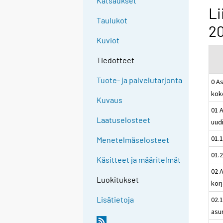
Katsaukset
Li
Taulukot
20
Kuviot
Tiedotteet
Tuote- ja palvelutarjonta
0 A
kok
Kuvaus
01 
Laatuselosteet
uud
01.
Menetelmäselosteet
01.
Käsitteet ja määritelmät
02 
Luokitukset
kor
Lisätietoja
02.
asu