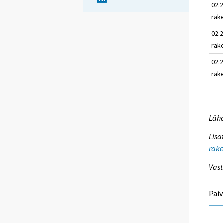
02.
rak
02.2
rak
02.
rak
Lähd
Lisä
rake
Vast
Päiv