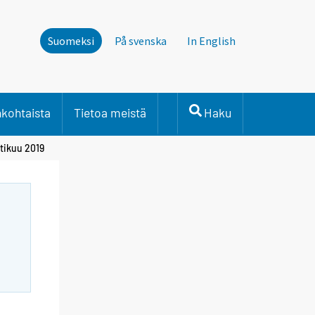
Suomeksi
På svenska
In English
nkohtaista
Tietoa meistä
Haku
tikuu 2019