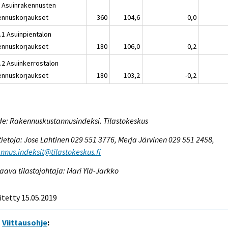
2 Asuinrakennusten
ennuskorjaukset
360
104,6
0,0
.1 Asuinpientalon
ennuskorjaukset
180
106,0
0,2
2.2 Asuinkerrostalon
ennuskorjaukset
180
103,2
-0,2
e: Rakennuskustannusindeksi. Tilastokeskus
tietoja: Jose Lahtinen 029 551 3776, Merja Järvinen 029 551 2458,
nnus.indeksit@tilastokeskus.fi
aava tilastojohtaja: Mari Ylä-Jarkko
itetty 15.05.2019
Viittausohje
: