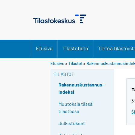
Etusivu
Tilastotieto
Tietoa tilastoist
Etusivu
>
Tilastot
>
Rakennuskustannusindek
TILASTOT
Rakennuskustannus-
T
indeksi
5
Muutoksia tässä
tilastossa
S
Julkistukset