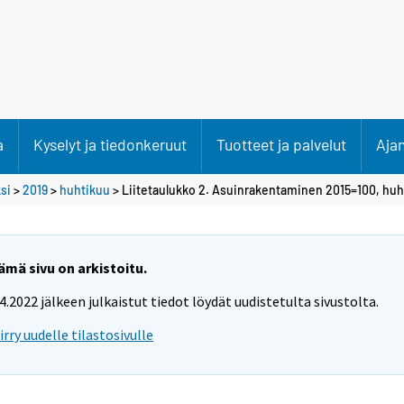
a
Kyselyt ja tiedonkeruut
Tuotteet ja palvelut
Aja
si
>
2019
>
huhtikuu
> Liitetaulukko 2. Asuinrakentaminen 2015=100, huh
ämä sivu on arkistoitu.
.4.2022 jälkeen julkaistut tiedot löydät uudistetulta sivustolta.
iirry uudelle tilastosivulle