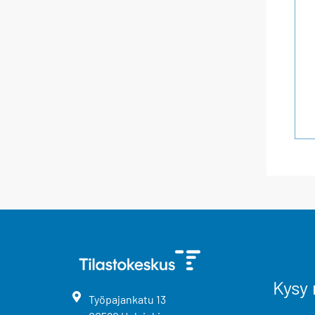
Kysy 
Työpajankatu
13