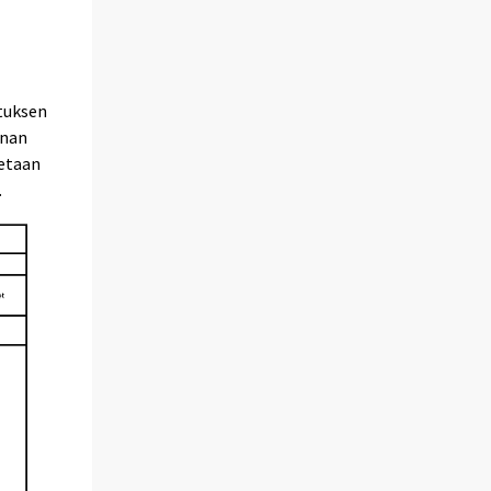
ituksen
nnan
tetaan
.