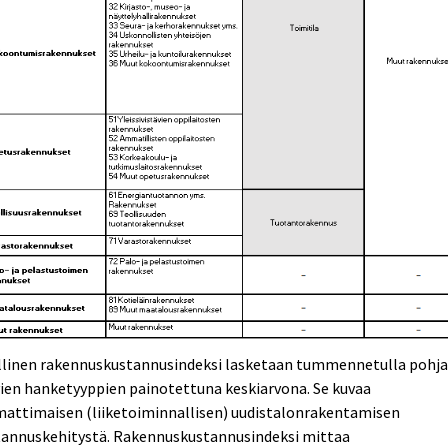
allinen rakennuskustannusindeksi lasketaan tummennetulla pohja
ien hanketyyppien painotettuna keskiarvona. Se kuvaa
attimaisen (liiketoiminnallisen) uudistalonrakentamisen
tannuskehitystä. Rakennuskustannusindeksi mittaa