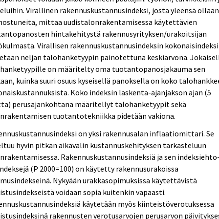
eluihin. Virallinen rakennuskustannusindeksi, josta yleensä ollaa
nostuneita, mittaa uudistalonrakentamisessa käytettävien
tantopanosten hintakehitystä rakennusyrityksen/urakoitsijan
kulmasta. Virallisen rakennuskustannusindeksin kokonaisindeksi
etaan neljän talohanketyypin painotettuna keskiarvona. Jokaisel
ohanketyypille on määritelty oma tuotantopanosjakauma sen
an, kuinka suuri osuus kyseisellä panoksella on koko talohankke
naiskustannuksista. Koko indeksin laskenta-ajanjakson ajan (5
ta) perusajankohtana määritellyt talohanketyypit sekä
onrakentamisen tuotantotekniikka pidetään vakiona.
nnuskustannusindeksi on yksi rakennusalan inflaatiomittari. Se
ltuu hyvin pitkän aikavälin kustannuskehityksen tarkasteluun
onrakentamisessa. Rakennuskustannusindeksiä ja sen indeksiehto
ndeksejä (P 2000=100) on käytetty rakennusurakoissa
imusindekseinä. Nykyään urakkasopimuksissa käytettävistä
istusindekseistä voidaan sopia kuitenkin vapaasti.
ennuskustannusindeksiä käytetään myös kiinteistöverotuksessa
istusindeksinä rakennusten verotusarvojen perusarvon päivitykse