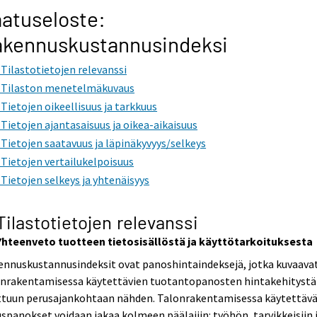
atuseloste:
akennuskustannusindeksi
. Tilastotietojen relevanssi
. Tilaston menetelmäkuvaus
. Tietojen oikeellisuus ja tarkkuus
. Tietojen ajantasaisuus ja oikea-aikaisuus
. Tietojen saatavuus ja läpinäkyvyys/selkeys
. Tietojen vertailukelpoisuus
. Tietojen selkeys ja yhtenäisyys
 Tilastotietojen relevanssi
 Yhteenveto tuotteen tietosisällöstä ja käyttötarkoituksesta
ennuskustannusindeksit ovat panoshintaindeksejä, jotka kuvaava
onrakentamisessa käytettävien tuotantopanosten hintakehitystä
ittuun perusajankohtaan nähden. Talonrakentamisessa käytettäv
spanokset voidaan jakaa kolmeen päälajiin: työhön, tarvikkeisiin 