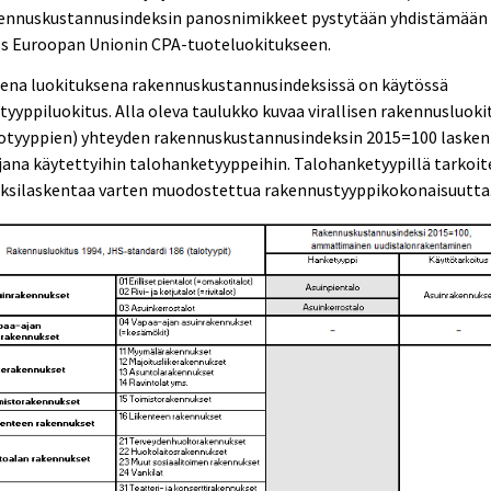
ennuskustannusindeksin panosnimikkeet pystytään yhdistämään
s Euroopan Unionin CPA-tuoteluokitukseen.
sena luokituksena rakennuskustannusindeksissä on käytössä
tyyppiluokitus. Alla oleva taulukko kuvaa virallisen rakennusluok
lotyyppien) yhteyden rakennuskustannusindeksin 2015=100 laske
ana käytettyihin talohanketyyppeihin. Talohanketyypillä tarkoi
eksilaskentaa varten muodostettua rakennustyyppikokonaisuutta