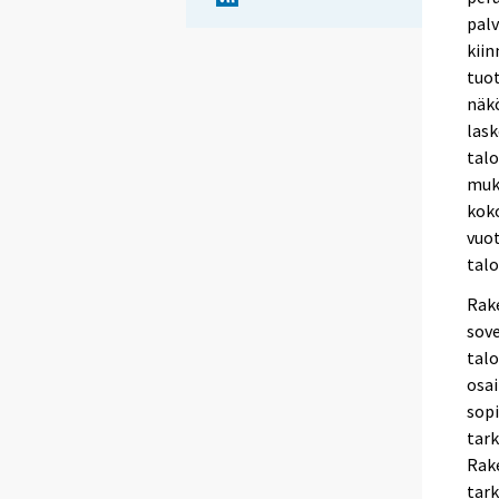
palv
kiin
tuo
näkö
lask
tal
muka
koko
vuot
tal
Rake
sove
tal
osai
sop
tark
Rak
tark