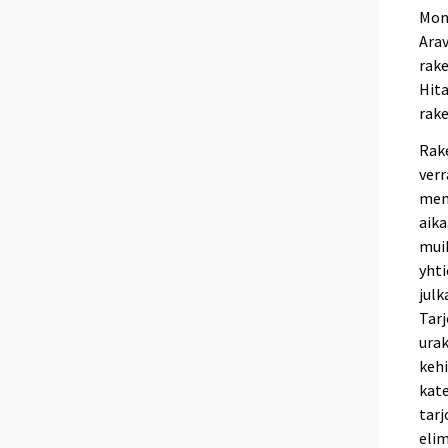
Mon
Ara
rak
Hit
rak
Rak
verr
men
aika
muih
yhti
julk
Tarj
ura
kehi
kat
tarj
elim