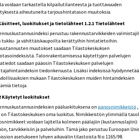
la voidaan tarkastella kilpailutilanteesta ja tuottavuuden
tyksestä aiheutuneita tarjoushintatason muutoksia.
Käsitteet, luokitukset ja tietolähteet
1.2.1 Tietolähteet
ennuskustannusindeksi perustuu rakennustarvikkeiden valmistaji
 tukku- ja vähittäiskaupoilta kerättyihin hintatietoihin.
kustannusten muutokset saadaan Tilastokeskuksen
otasoindeksistä. Talonrakentamisessa käytettyjen palvelujen
atiedot saadaan pääosin Tilastokeskuksen palvelujen
tajahintaindeksin tiedonkeruusta. Lisäksi indeksissä hyödynnetä
dollisuuksien mukaan Tilastokeskuksen muiden hintaindeksien
ämiä tietoja.
.2 Käytetyt luokitukset
ennuskustannusindeksien pääluokituksena on
panosnimikkeistö
,
 on Tilastokeskuksen oma luokitus. Nimikkeistön ylimmällä tasol
snimikkeet voidaan lajitella kolmeen päälajiin (kustannuslajiin):
ön, tarvikkeisiin ja palveluihin. Tämä jako perustuu Euroopan Uni
ssion asetukseen lyhyen aikavälin tilastoista N:o 1165/98.