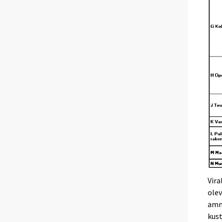
Vir
olev
amm
kus