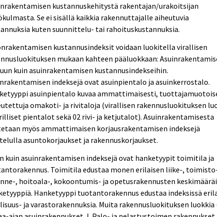
onrakentamisen kustannuskehitystä rakentajan/urakoitsijan
kulmasta. Se ei sisällä kaikkia rakennuttajalle aiheutuvia
annuksia kuten suunnittelu- tai rahoituskustannuksia.
nrakentamisen kustannusindeksit voidaan luokitella virallisen
ennusluokituksen mukaan kahteen pääluokkaan: Asuinrakentamis
muun kuin asuinrakentamisen kustannusindekseihin.
nrakentamisen indeksejä ovat asuinpientalo ja asuinkerrostalo.
ketyyppi asuinpientalo kuvaa ammattimaisesti, tuottajamuotois
utettuja omakoti- ja rivitaloja (virallisen rakennusluokituksen lu
rilliset pientalot sekä 02 rivi- ja ketjutalot). Asuinrakentamisesta
tetaan myös ammattimaisen korjausrakentamisen indeksejä
telulla asuntokorjaukset ja rakennuskorjaukset.
 kuin asuinrakentamisen indeksejä ovat hanketyypit toimitila ja
antorakennus. Toimitila edustaa monen erilaisen liike-, toimisto
enne-, hoitoala-, kokoontumis- ja opetusrakennusten keskimäärä
etyyppiä. Hanketyyppi tuotantorakennus edustaa indeksissä erila
lisuus- ja varastorakennuksia. Muita rakennusluokituksen luokkia
a-ajan asuinrakennukset, L Palo- ja pelastustoimen rakennukset