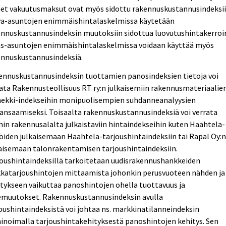
et vakuutusmaksut ovat myös sidottu rakennuskustannusindeksii
va-asuntojen enimmäishintalaskelmissa käytetään
ennuskustannusindeksin muutoksiin sidottua luovutushintakerroi
as-asuntojen enimmäishintalaskelmissa voidaan käyttää myös
ennuskustannusindeksiä.
ennuskustannusindeksin tuottamien panosindeksien tietoja voi
ata Rakennusteollisuus RT ry:n julkaisemiin rakennusmateriaalie
ekki-indekseihin monipuolisempien suhdanneanalyysien
ansaamiseksi. Toisaalta rakennuskustannusindeksiä voi verrata
in rakennusalalta julkaistaviin hintaindekseihin kuten Haahtela-
öiden julkaisemaan Haahtela-tarjoushintaindeksiin tai Rapal Oy:
aisemaan talonrakentamisen tarjoushintaindeksiin.
oushintaindeksillä tarkoitetaan uudisrakennushankkeiden
kkatarjoushintojen mittaamista johonkin perusvuoteen nähden ja
tykseen vaikuttaa panoshintojen ohella tuottavuus ja
emuutokset. Rakennuskustannusindeksin avulla
oushintaindeksistä voi johtaa ns. markkinatilanneindeksin
inoimalla tarjoushintakehityksestä panoshintojen kehitys. Sen