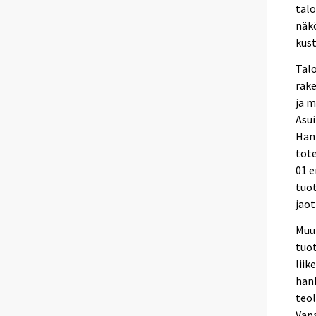
tal
näkö
kust
Talo
rak
ja 
Asui
Han
tote
01 e
tuo
jaot
Muun
tuot
liik
hank
teol
Vapa