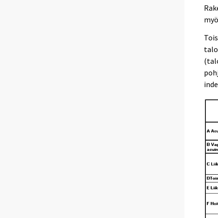
Rak
myö
Toi
talo
(ta
pohj
ind