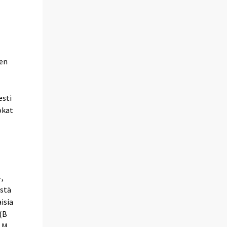
en
esti
okat
-,
istä
isia
 (B
, M