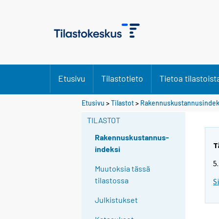
Etusivu
Tilastotieto
Tietoa tilastoist
Y
Y
Etusivu
>
Tilastot
>
Rakennuskustannusindek
o
o
TILASTOT
u
u
a
a
Rakennuskustannus-
r
r
T
indeksi
e
e
5
m
m
Muutoksia tässä
o
o
tilastossa
S
v
v
Julkistukset
i
i
n
n