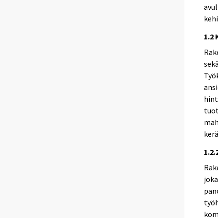
avul
kehi
1.2 
Rak
sekä
Työ
ansi
hint
tuot
mah
kerä
1.2
Rak
joka
pano
työh
komi