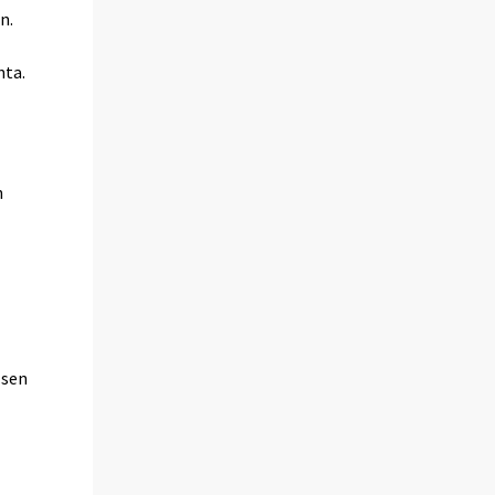
n.
nta.
n
n
 sen