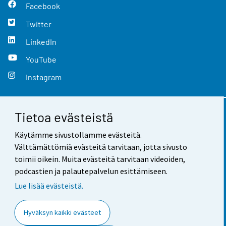
Facebook
Twitter
LinkedIn
YouTube
Instagram
Tietoa evästeistä
Yhteystiedot
Käytämme sivustollamme evästeitä.
Palaute
Välttämättömiä evästeitä tarvitaan, jotta sivusto
toimii oikein. Muita evästeitä tarvitaan videoiden,
Käyttöehdot
podcastien ja palautepalvelun esittämiseen.
Tietosuoja
Lue lisää evästeistä.
Saavutettavuus
Hyväksyn kaikki evästeet
Tietoa sivustosta