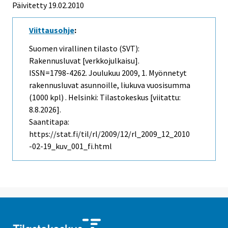
Päivitetty 19.02.2010
Viittausohje
:
Suomen virallinen tilasto (SVT):
Rakennusluvat [verkkojulkaisu].
ISSN=1798-4262.
Joulukuu
2009, 1. Myönnetyt
rakennusluvat asunnoille, liukuva vuosisumma
(1000 kpl) . Helsinki: Tilastokeskus [viitattu:
8.8.2026].
Saantitapa:
https://stat.fi/til/rl/2009/12/rl_2009_12_2010
-02-19_kuv_001_fi.html