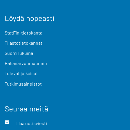
Löydä nopeasti
StatFin-tietokanta
Tilastotietokannat
Suomi lukuina
Rahanarvonmuunnin
Tulevat julkaisut
Tutkimusaineistot
Seuraa meitä
Tilaa uutisviesti