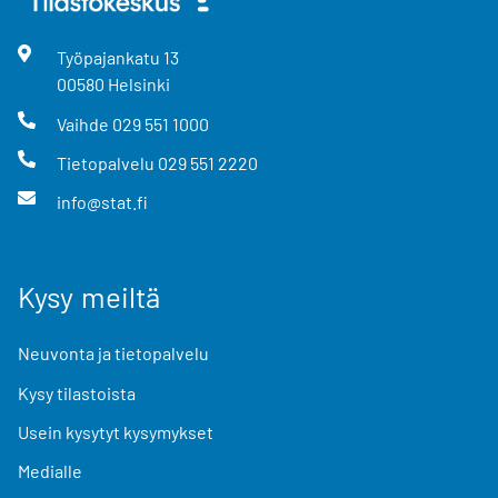
Työpajankatu
13
00580
Helsinki
Vaihde
029 551 1000
Tietopalvelu
029 551 2220
info@stat.fi
Kysy meiltä
Neuvonta ja tietopalvelu
Kysy tilastoista
Usein kysytyt kysymykset
Medialle