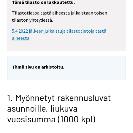
Tämä tilasto on lakkautettu.
Tilastotietoa tästä aiheesta julkaistaan toisen
tilaston yhteydessä.
5.4.2022 jälkeen julkaistuja tilastotietoja tästä
aiheesta
Tämä sivu on arkistoitu.
1. Myönnetyt rakennusluvat
asunnoille, liukuva
vuosisumma (1000 kpl)