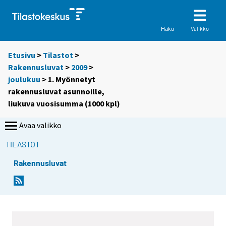
Valikko
Haku
Etusivu
>
Tilastot
>
Rakennusluvat
>
2009
>
joulukuu
> 1. Myönnetyt
rakennusluvat asunnoille,
liukuva vuosisumma (1000 kpl)
Avaa valikko
TILASTOT
Rakennusluvat