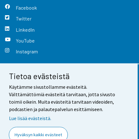
Facebook
Twitter
LinkedIn
YouTube
Instagram
Tietoa evästeistä
Yhteystiedot
Käytämme sivustollamme evästeitä.
Palaute
Välttämättömiä evästeitä tarvitaan, jotta sivusto
toimii oikein. Muita evästeitä tarvitaan videoiden,
Käyttöehdot
podcastien ja palautepalvelun esittämiseen.
Tietosuoja
Lue lisää evästeistä.
Saavutettavuus
Hyväksyn kaikki evästeet