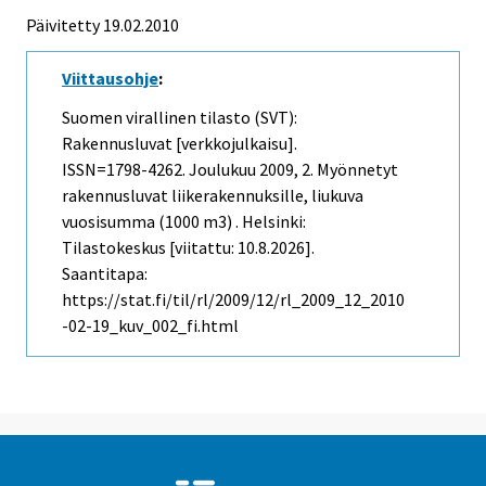
Päivitetty 19.02.2010
Viittausohje
:
Suomen virallinen tilasto (SVT):
Rakennusluvat [verkkojulkaisu].
ISSN=1798-4262.
Joulukuu
2009, 2. Myönnetyt
rakennusluvat liikerakennuksille, liukuva
vuosisumma (1000 m3) . Helsinki:
Tilastokeskus [viitattu: 10.8.2026].
Saantitapa:
https://stat.fi/til/rl/2009/12/rl_2009_12_2010
-02-19_kuv_002_fi.html