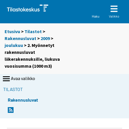
Valikko
Haku
Etusivu
>
Tilastot
>
Rakennusluvat
>
2009
>
joulukuu
> 2. Myönnetyt
rakennusluvat
liikerakennuksille, liukuva
vuosisumma (1000 m3)
Avaa valikko
TILASTOT
Rakennusluvat