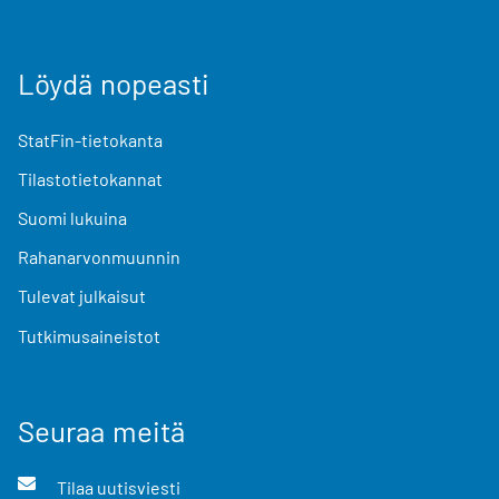
Löydä nopeasti
StatFin-tietokanta
Tilastotietokannat
Suomi lukuina
Rahanarvonmuunnin
Tulevat julkaisut
Tutkimusaineistot
Seuraa meitä
Tilaa uutisviesti