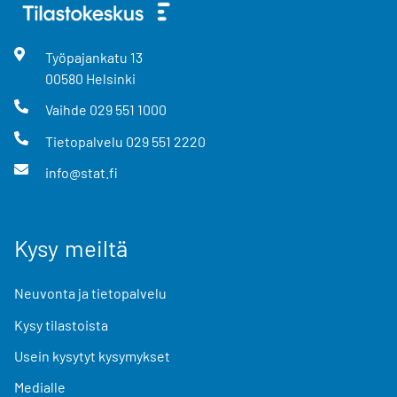
Työpajankatu
13
00580
Helsinki
Vaihde
029 551 1000
Tietopalvelu
029 551 2220
info@stat.fi
Kysy meiltä
Neuvonta ja tietopalvelu
Kysy tilastoista
Usein kysytyt kysymykset
Medialle