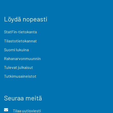
Löydä nopeasti
StatFin-tietokanta
Tilastotietokannat
Suomi lukuina
Rahanarvonmuunnin
Tulevat julkaisut
Tutkimusaineistot
Seuraa meitä
Tilaa uutisviesti