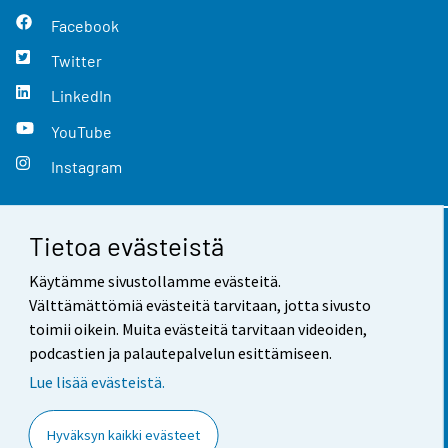
Facebook
Twitter
LinkedIn
YouTube
Instagram
Tietoa evästeistä
Yhteystiedot
Käytämme sivustollamme evästeitä.
Palaute
Välttämättömiä evästeitä tarvitaan, jotta sivusto
toimii oikein. Muita evästeitä tarvitaan videoiden,
Käyttöehdot
podcastien ja palautepalvelun esittämiseen.
Tietosuoja
Lue lisää evästeistä.
Saavutettavuus
Hyväksyn kaikki evästeet