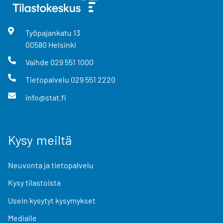
Työpajankatu
13
00580
Helsinki
Vaihde
029 551 1000
Tietopalvelu
029 551 2220
info@stat.fi
Kysy meiltä
Neuvonta ja tietopalvelu
Kysy tilastoista
Usein kysytyt kysymykset
Medialle