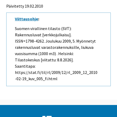
Päivitetty 19.02.2010
Viittausohje
:
Suomen virallinen tilasto (SVT):
Rakennusluvat [verkkojulkaisu].
ISSN=1798-4262.
Joulukuu
2009, 5. Myönnetyt
rakennusluvat varastorakennuksille, liukuva
vuosisumma (1000 m3) . Helsinki:
Tilastokeskus [viitattu: 8.8.2026].
Saantitapa:
https://stat.fi/til/rl/2009/12/rl_2009_12_2010
-02-19_kuv_005_fi.html