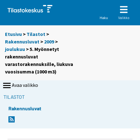
Valikko
Haku
Etusivu
>
Tilastot
>
Rakennusluvat
>
2009
>
joulukuu
> 5. Myönnetyt
rakennusluvat
varastorakennuksille, liukuva
vuosisumma (1000 m3)
Avaa valikko
TILASTOT
Rakennusluvat