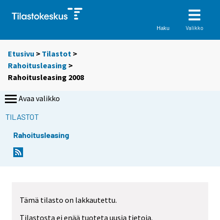
Valikko
Haku
Etusivu
>
Tilastot
>
Rahoitusleasing
>
Rahoitusleasing 2008
Avaa valikko
TILASTOT
Rahoitusleasing
Tämä tilasto on lakkautettu.
Tilastosta ei enää tuoteta uusia tietoja.