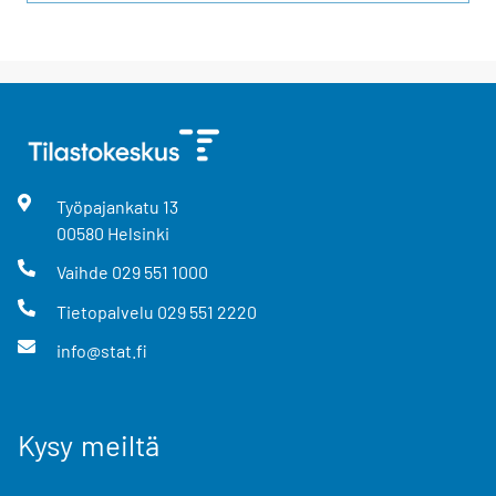
Työpajankatu
13
00580
Helsinki
Vaihde
029 551 1000
Tietopalvelu
029 551 2220
info@stat.fi
Kysy meiltä