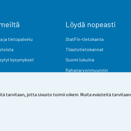
meiltä
Löydä nopeasti
 ja tietopalvelu
StatFin-tietokanta
stoista
Tilastotietokannat
sytyt kysymykset
Suomi lukuina
Rahanarvonmuunnin
Tulevat julkaisut
Tutkimusaineistot
arvitaan, jotta sivusto toimii oikein. Muita evästeitä tarvitaan
Käyttöehdot
Tietosuoja
Saavutettavuus
Tietoa sivu