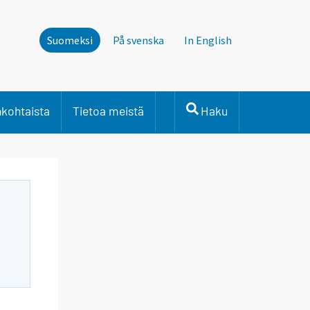
Suomeksi
På svenska
In English
nkohtaista
Tietoa meistä
Haku