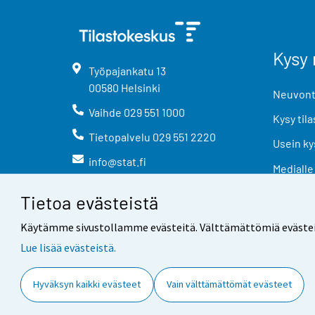
Kysy 
Työpajankatu
13
00580
Helsinki
Neuvonta
Vaihde
029 551 1000
Kysy tila
Tietopalvelu
029 551 2220
Usein ky
info@stat.fi
Medialle
Tietoa evästeistä
Käytämme sivustollamme evästeitä. Välttämättömiä evästeitä t
Lue lisää evästeistä.
Yhteystiedot
Palaute
Hyväksyn kaikki evästeet
Vain välttämättömät evästeet