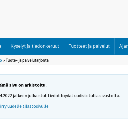
a
Kyselyt ja tiedonkeruut
Tuotteet ja palvelut
Aja
to
> Tuote- ja palvelutarjonta
ämä sivu on arkistoitu.
.4.2022 jälkeen julkaistut tiedot löydät uudistetulta sivustolta.
iirry uudelle tilastosivulle