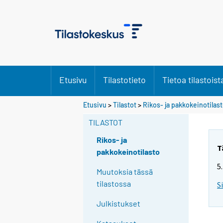
Etusivu
Tilastotieto
Tietoa tilastoist
Etusivu
>
Tilastot
>
Rikos- ja pakkokeinotilas
TILASTOT
Rikos- ja
T
pakkokeinotilasto
5
Muutoksia tässä
tilastossa
S
Julkistukset