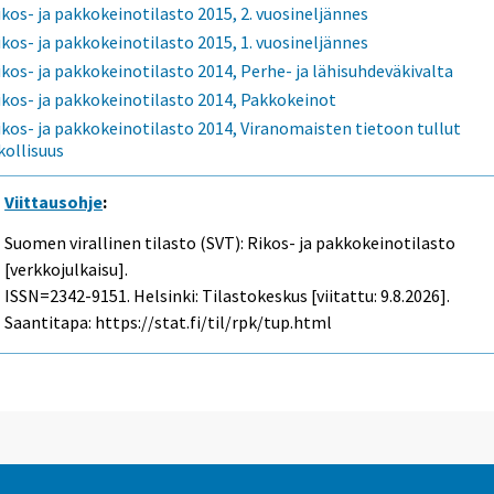
ikos- ja pakkokeinotilasto 2015, 2. vuosineljännes
ikos- ja pakkokeinotilasto 2015, 1. vuosineljännes
ikos- ja pakkokeinotilasto 2014, Perhe- ja lähisuhdeväkivalta
ikos- ja pakkokeinotilasto 2014, Pakkokeinot
ikos- ja pakkokeinotilasto 2014, Viranomaisten tietoon tullut
ikollisuus
Viittausohje
:
Suomen virallinen tilasto (SVT): Rikos- ja pakkokeinotilasto
[verkkojulkaisu].
ISSN=2342-9151. Helsinki: Tilastokeskus [viitattu: 9.8.2026].
Saantitapa: https://stat.fi/til/rpk/tup.html