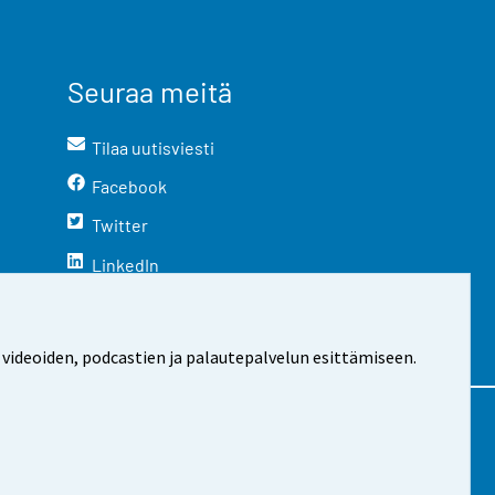
Seuraa meitä
Tilaa uutisviesti
Facebook
Twitter
LinkedIn
YouTube
Instagram
 videoiden, podcastien ja palautepalvelun esittämiseen.
stosta
Evästeasetukset