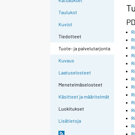
Katsaukset
Tu
Taulukot
PD
Kuviot
R
Tiedotteet
R
R
Tuote- ja palvelutarjonta
R
Kuvaus
R
R
Laatuselosteet
R
Menetelmäselosteet
R
R
Käsitteet ja määritelmät
R
Luokitukset
R
R
Lisätietoja
R
R