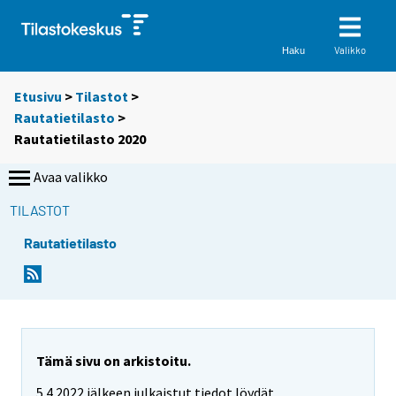
Valikko
Haku
Etusivu
>
Tilastot
>
Rautatietilasto
>
Rautatietilasto 2020
Avaa valikko
TILASTOT
Rautatietilasto
Tämä sivu on arkistoitu.
5.4.2022 jälkeen julkaistut tiedot löydät