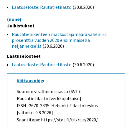
Laatuseloste: Rautatietilasto
(30.9.2020)
(none)
Julkistukset
Rautatieliikenteen matkustajamäärä väheni 21
prosenttia vuoden 2020 ensimmäisellä
neljänneksellä
(30.6.2020)
Laatuselosteet
Laatuseloste: Rautatietilasto
(30.6.2020)
Viittausohje
:
Suomen virallinen tilasto (SVT):
Rautatietilasto [verkkojulkaisu].
ISSN=2670-3335. Helsinki: Tilastokeskus
[viitattu: 9.8.2026].
Saantitapa: https://stat.fi/til/rtie/2020/