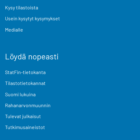
Kysy tilastoista
Usein kysytyt kysymykset
Medialle
Löydä nopeasti
StatFin-tietokanta
Tilastotietokannat
Suomi lukuina
Rahanarvonmuunnin
Tulevat julkaisut
Tutkimusaineistot