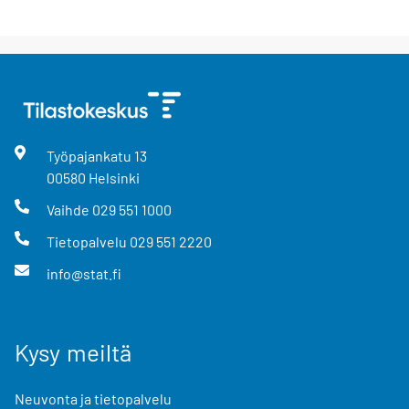
Työpajankatu
13
00580
Helsinki
Vaihde
029 551 1000
Tietopalvelu
029 551 2220
info@stat.fi
Kysy meiltä
Neuvonta ja tietopalvelu