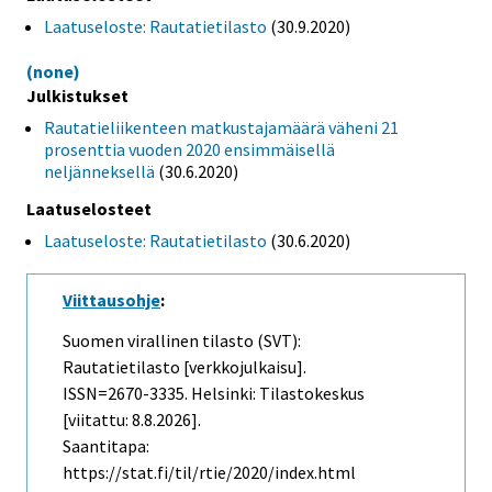
Laatuseloste: Rautatietilasto
(30.9.2020)
(none)
Julkistukset
Rautatieliikenteen matkustajamäärä väheni 21
prosenttia vuoden 2020 ensimmäisellä
neljänneksellä
(30.6.2020)
Laatuselosteet
Laatuseloste: Rautatietilasto
(30.6.2020)
Viittausohje
:
Suomen virallinen tilasto (SVT):
Rautatietilasto [verkkojulkaisu].
ISSN=2670-3335. Helsinki: Tilastokeskus
[viitattu: 8.8.2026].
Saantitapa:
https://stat.fi/til/rtie/2020/index.html