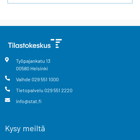
Työpajankatu
13
00580
Helsinki
Vaihde
029 551 1000
Tietopalvelu
029 551 2220
info@stat.fi
Kysy meiltä