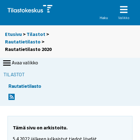
Valikko
Haku
Etusivu
>
Tilastot
>
Rautatietilasto
>
Rautatietilasto 2020
Avaa valikko
TILASTOT
Rautatietilasto
Tämä sivu on arkistoitu.
5.4.2022 jälkeen julkaistut tiedot löydät