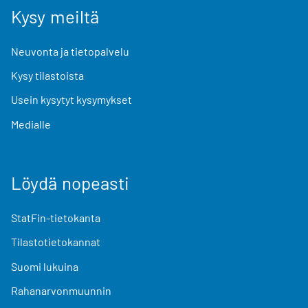
Kysy meiltä
Neuvonta ja tietopalvelu
Kysy tilastoista
Usein kysytyt kysymykset
Medialle
Löydä nopeasti
StatFin-tietokanta
Tilastotietokannat
Suomi lukuina
Rahanarvonmuunnin