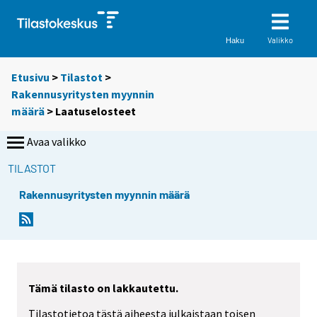
Valikko
Haku
Etusivu
>
Tilastot
>
Rakennusyritysten myynnin
määrä
> Laatuselosteet
Avaa valikko
TILASTOT
Rakennusyritysten myynnin määrä
Tämä tilasto on lakkautettu.
Tilastotietoa tästä aiheesta julkaistaan toisen