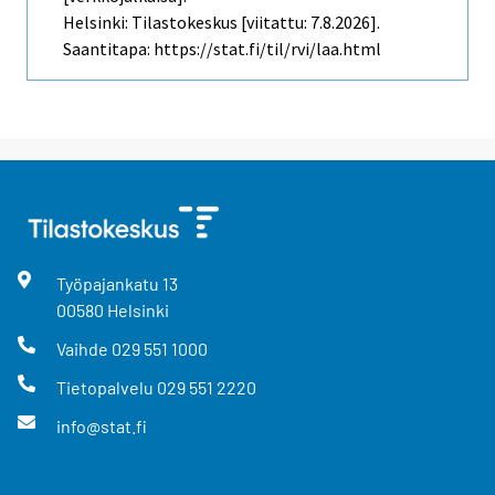
Helsinki: Tilastokeskus [viitattu: 7.8.2026].
Saantitapa: https://stat.fi/til/rvi/laa.html
Työpajankatu
13
00580
Helsinki
Vaihde
029 551 1000
Tietopalvelu
029 551 2220
info@stat.fi