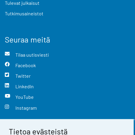
Tulevat julkaisut
Tutkimusaineistot
Seuraa meitä
Tilaa uutisviesti
Facebook
Twitter
LinkedIn
YouTube
Instagram
Tietoa evästeistä
Yhteystiedot