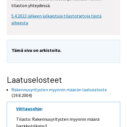
tilaston yhteydessä.
5.4.2022 jälkeen julkaistuja tilastotietoja tästä
aiheesta
Tämä sivu on arkistoitu.
Laatuselosteet
Rakennusyritysten myynnin määrän laatuseloste
(19.8.2004)
Viittausohje
:
Tilasto: Rakennusyritysten myynnin määrä
[verkkojulkaisu].