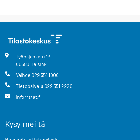
Työpajankatu
13
00580
Helsinki
Vaihde
029 551 1000
Tietopalvelu
029 551 2220
info@stat.fi
Kysy meiltä
Neuvonta ja tietopalvelu