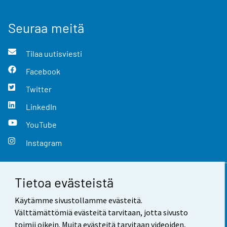
Seuraa meitä
Tilaa uutisviesti
Facebook
Twitter
LinkedIn
YouTube
Instagram
Tietoa evästeistä
Yhteystiedot
Käytämme sivustollamme evästeitä.
Palaute
Välttämättömiä evästeitä tarvitaan, jotta sivusto
toimii oikein. Muita evästeitä tarvitaan videoiden,
Käyttöehdot