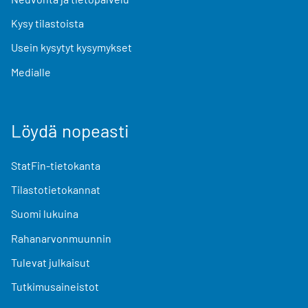
Kysy tilastoista
Usein kysytyt kysymykset
Medialle
Löydä nopeasti
StatFin-tietokanta
Tilastotietokannat
Suomi lukuina
Rahanarvonmuunnin
Tulevat julkaisut
Tutkimusaineistot