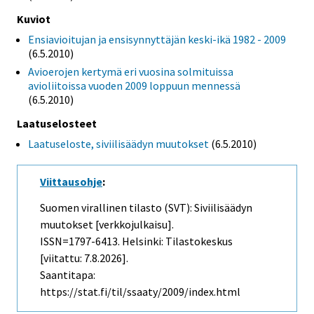
Kuviot
Ensiavioitujan ja ensisynnyttäjän keski-ikä 1982 - 2009
(6.5.2010)
Avioerojen kertymä eri vuosina solmituissa
avioliitoissa vuoden 2009 loppuun mennessä
(6.5.2010)
Laatuselosteet
Laatuseloste, siviilisäädyn muutokset
(6.5.2010)
Viittausohje
:
Suomen virallinen tilasto (SVT): Siviilisäädyn
muutokset [verkkojulkaisu].
ISSN=1797-6413. Helsinki: Tilastokeskus
[viitattu: 7.8.2026].
Saantitapa:
https://stat.fi/til/ssaaty/2009/index.html