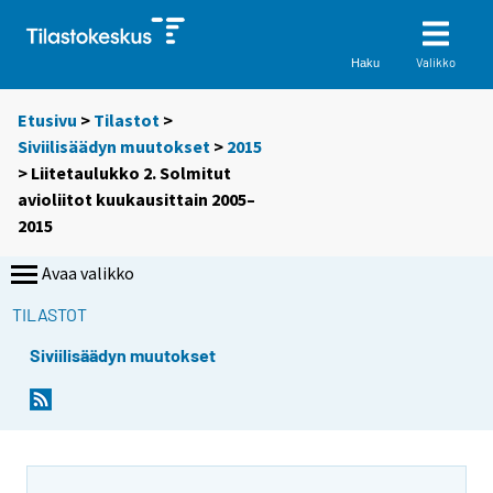
Valikko
Haku
Etusivu
>
Tilastot
>
Siviilisäädyn muutokset
>
2015
> Liitetaulukko 2. Solmitut
avioliitot kuukausittain 2005–
2015
Avaa valikko
TILASTOT
Siviilisäädyn muutokset