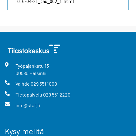
016-04-21_tau_002_fi.html
Työpajankatu
13
00580
Helsinki
Vaihde
029 551 1000
Tietopalvelu
029 551 2220
info@stat.fi
Kysy meiltä