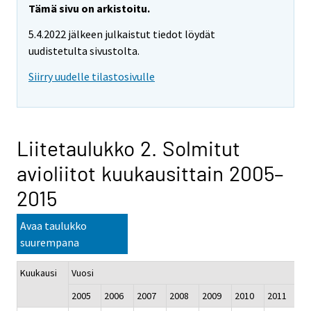
Tämä sivu on arkistoitu.
5.4.2022 jälkeen julkaistut tiedot löydät
uudistetulta sivustolta.
Siirry uudelle tilastosivulle
Liitetaulukko 2. Solmitut
avioliitot kuukausittain 2005–
2015
Avaa taulukko
suurempana
Kuukausi
Vuosi
2005
2006
2007
2008
2009
2010
2011
20