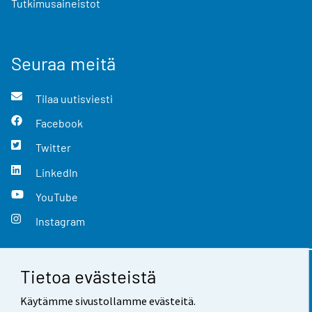
Tutkimusaineistot
Seuraa meitä
Tilaa uutisviesti
Facebook
Twitter
LinkedIn
YouTube
Instagram
Tietoa evästeistä
Yhteystiedot
Käytämme sivustollamme evästeitä.
Palaute