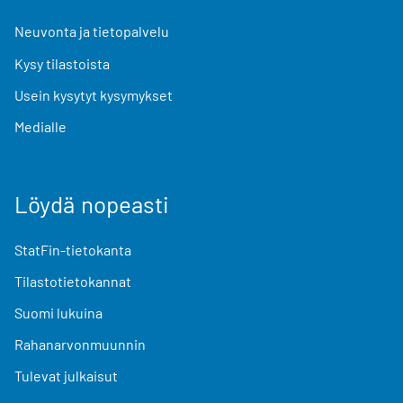
Neuvonta ja tietopalvelu
Kysy tilastoista
Usein kysytyt kysymykset
Medialle
Löydä nopeasti
StatFin-tietokanta
Tilastotietokannat
Suomi lukuina
Rahanarvonmuunnin
Tulevat julkaisut