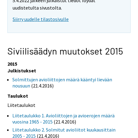
5.4.2022 jälkeen julkaistut tiedot löydät
uudistetulta sivustolta.
Siirry uudelle tilastosivulle
Siviilisäädyn muutokset 2015
2015
Julkistukset
Solmittujen avioliittojen määrä kääntyi lievään
nousuun
(21.4.2016)
Taulukot
Liitetaulukot
Liitetaulukko 1. Avioliittojen ja avioerojen määrä
vuosina 1965 - 2015
(21.4.2016)
Liitetaulukko 2. Solmitut avioliitot kuukausittain
2005 - 2015
(21.4.2016)