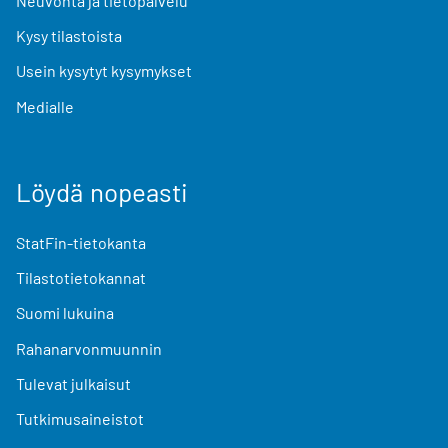
Neuvonta ja tietopalvelu
Kysy tilastoista
Usein kysytyt kysymykset
Medialle
Löydä nopeasti
StatFin-tietokanta
Tilastotietokannat
Suomi lukuina
Rahanarvonmuunnin
Tulevat julkaisut
Tutkimusaineistot