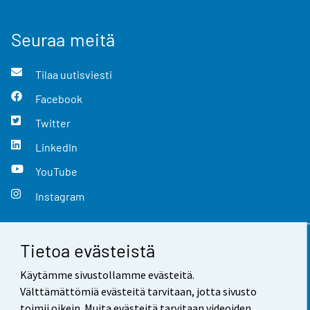
Seuraa meitä
Tilaa uutisviesti
Facebook
Twitter
LinkedIn
YouTube
Instagram
Tietoa evästeistä
Yhteystiedot
Käytämme sivustollamme evästeitä.
Palaute
Välttämättömiä evästeitä tarvitaan, jotta sivusto
toimii oikein. Muita evästeitä tarvitaan videoiden,
Käyttöehdot