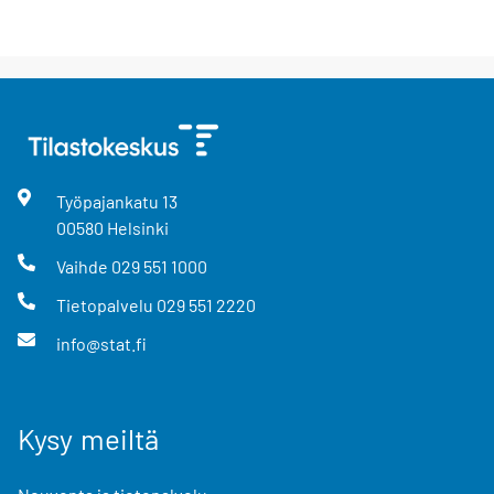
Työpajankatu
13
00580
Helsinki
Vaihde
029 551 1000
Tietopalvelu
029 551 2220
info@stat.fi
Kysy meiltä