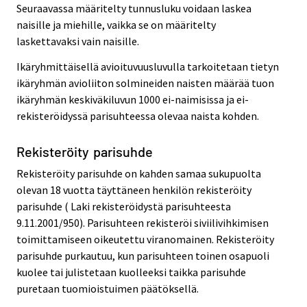
Seuraavassa määritelty tunnusluku voidaan laskea
naisille ja miehille, vaikka se on määritelty
laskettavaksi vain naisille.
Ikäryhmittäisellä avioituvuusluvulla tarkoitetaan tietyn
ikäryhmän avioliiton solmineiden naisten määrää tuon
ikäryhmän keskiväkiluvun 1000 ei-naimisissa ja ei-
rekisteröidyssä parisuhteessa olevaa naista kohden.
Rekisteröity parisuhde
Rekisteröity parisuhde on kahden samaa sukupuolta
olevan 18 vuotta täyttäneen henkilön rekisteröity
parisuhde ( Laki rekisteröidystä parisuhteesta
9.11.2001/950). Parisuhteen rekisteröi siviilivihkimisen
toimittamiseen oikeutettu viranomainen. Rekisteröity
parisuhde purkautuu, kun parisuhteen toinen osapuoli
kuolee tai julistetaan kuolleeksi taikka parisuhde
puretaan tuomioistuimen päätöksellä.