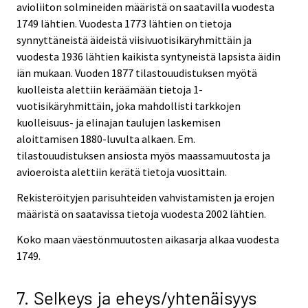
avioliiton solmineiden määristä on saatavilla vuodesta
1749 lähtien. Vuodesta 1773 lähtien on tietoja
synnyttäneistä äideistä viisivuotisikäryhmittäin ja
vuodesta 1936 lähtien kaikista syntyneistä lapsista äidin
iän mukaan. Vuoden 1877 tilastouudistuksen myötä
kuolleista alettiin keräämään tietoja 1-
vuotisikäryhmittäin, joka mahdollisti tarkkojen
kuolleisuus- ja elinajan taulujen laskemisen
aloittamisen 1880-luvulta alkaen. Em.
tilastouudistuksen ansiosta myös maassamuutosta ja
avioeroista alettiin kerätä tietoja vuosittain.
Rekisteröityjen parisuhteiden vahvistamisten ja erojen
määristä on saatavissa tietoja vuodesta 2002 lähtien.
Koko maan väestönmuutosten aikasarja alkaa vuodesta
1749.
7. Selkeys ja eheys/yhtenäisyys