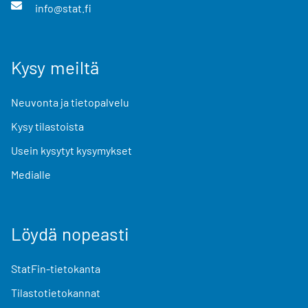
info@stat.fi
Kysy meiltä
Neuvonta ja tietopalvelu
Kysy tilastoista
Usein kysytyt kysymykset
Medialle
Löydä nopeasti
StatFin-tietokanta
Tilastotietokannat