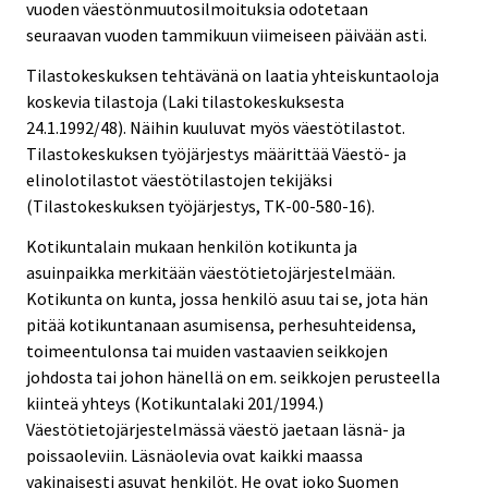
vuoden väestönmuutosilmoituksia odotetaan
seuraavan vuoden tammikuun viimeiseen päivään asti.
Tilastokeskuksen tehtävänä on laatia yhteiskuntaoloja
koskevia tilastoja (Laki tilastokeskuksesta
24.1.1992/48). Näihin kuuluvat myös väestötilastot.
Tilastokeskuksen työjärjestys määrittää Väestö- ja
elinolotilastot väestötilastojen tekijäksi
(Tilastokeskuksen työjärjestys, TK-00-580-16).
Kotikuntalain mukaan henkilön kotikunta ja
asuinpaikka merkitään väestötietojärjestelmään.
Kotikunta on kunta, jossa henkilö asuu tai se, jota hän
pitää kotikuntanaan asumisensa, perhesuhteidensa,
toimeentulonsa tai muiden vastaavien seikkojen
johdosta tai johon hänellä on em. seikkojen perusteella
kiinteä yhteys (Kotikuntalaki 201/1994.)
Väestötietojärjestelmässä väestö jaetaan läsnä- ja
poissaoleviin. Läsnäolevia ovat kaikki maassa
vakinaisesti asuvat henkilöt. He ovat joko Suomen