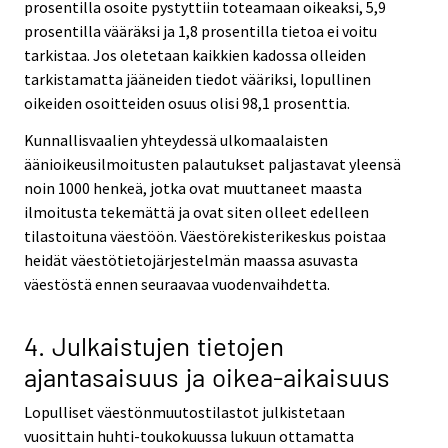
prosentilla osoite pystyttiin toteamaan oikeaksi, 5,9
prosentilla vääräksi ja 1,8 prosentilla tietoa ei voitu
tarkistaa. Jos oletetaan kaikkien kadossa olleiden
tarkistamatta jääneiden tiedot vääriksi, lopullinen
oikeiden osoitteiden osuus olisi 98,1 prosenttia.
Kunnallisvaalien yhteydessä ulkomaalaisten
äänioikeusilmoitusten palautukset paljastavat yleensä
noin 1000 henkeä, jotka ovat muuttaneet maasta
ilmoitusta tekemättä ja ovat siten olleet edelleen
tilastoituna väestöön. Väestörekisterikeskus poistaa
heidät väestötietojärjestelmän maassa asuvasta
väestöstä ennen seuraavaa vuodenvaihdetta.
4. Julkaistujen tietojen
ajantasaisuus ja oikea-aikaisuus
Lopulliset väestönmuutostilastot julkistetaan
vuosittain huhti-toukokuussa lukuun ottamatta