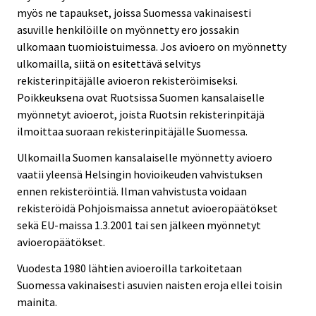
myös ne tapaukset, joissa Suomessa vakinaisesti
asuville henkilöille on myönnetty ero jossakin
ulkomaan tuomioistuimessa. Jos avioero on myönnetty
ulkomailla, siitä on esitettävä selvitys
rekisterinpitäjälle avioeron rekisteröimiseksi.
Poikkeuksena ovat Ruotsissa Suomen kansalaiselle
myönnetyt avioerot, joista Ruotsin rekisterinpitäjä
ilmoittaa suoraan rekisterinpitäjälle Suomessa.
Ulkomailla Suomen kansalaiselle myönnetty avioero
vaatii yleensä Helsingin hovioikeuden vahvistuksen
ennen rekisteröintiä. Ilman vahvistusta voidaan
rekisteröidä Pohjoismaissa annetut avioeropäätökset
sekä EU-maissa 1.3.2001 tai sen jälkeen myönnetyt
avioeropäätökset.
Vuodesta 1980 lähtien avioeroilla tarkoitetaan
Suomessa vakinaisesti asuvien naisten eroja ellei toisin
mainita.