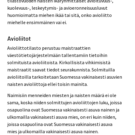
tilastovuoden naisten ikäryhmittäiset avioituvuus-,
kuolevuus-, leskeytymis- ja avioeronneisuusluvut
huomioimatta miehen ikää tai sitä, onko avioliitto
miehelle ensimmäinen vai ei.
Avioliitot
Avioliittotilasto perustuu maistraattien
väestötietojärjestelmään tallentamiin tietoihin
solmituista avioliitoista. Kirkollisista vihkimisistä
maistraatit saavat tiedot seurakunnista. Solmituilla
avioliitoilla tarkoitetaan Suomessa vakinaisesti asuvien
naisten avioliittoja ellei toisin mainita.
Naimisiin menneiden miesten ja naisten määrä ei ole
sama, koska niiden solmittujen avioliittojen luku, joissa
osapuolina ovat Suomessa vakinaisesti asuva nainen ja
ulkomailla vakinaisesti asuva mies, on eri kuin niiden,
joissa osapuolina ovat Suomessa vakinaisesti asuva
mies ja ulkomailla vakinaisesti asuva nainen.