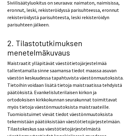
Siviilisäätyluokitus on seuraava: naimaton, naimisissa,
eronnut, leski, rekisteröidyssä parisuhteessa, eronnut
rekisteröidystä parisuhteesta, leski rekisteröidyn
parisuhteen jälkeen.
2. Tilastotutkimuksen
menetelmäkuvaus
Maistraatit ylläpitävät väestötietojärjestelmää
tallentamalla sinne saamansa tiedot maassa asuvan
väestön keskuudessa tapahtuvista väestönmuutoksista.
Tietoihin voidaan lisätä tietoja maistraatissa tehdyistä
päätöksistä. Evankelisluterilaisen kirkon ja
ortodoksisen kirkkokunnan seurakunnat toimittavat
myös tietoja väestönmuutoksista maistraateille.
Tuomioistuimet vievät tiedot väestönmuutoksista
tekemistään päätöksistään väestötietojärjestelmään.
Tilastokeskus saa väestötietojärjestelmästä