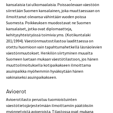
kansalaisia tai ulkomaalaisia. Poissaolevaan väestöön
siirretään Suomen kansalainen, joka muuttaessaan on
ilmoittanut olevansa vähintään vuoden poissa
Suomesta. Poikkeuksen muodostavat ne Suomen
kansalaiset, jotka ovat diplomaatteja,
kehitysyhteistyössä toimivia yms. (Kotikuntalaki
201/1994). Väestönmuutostilastoa laadittaessa on
otettu huomioon vain tapahtumahetkellä läsnäolevien
väestönmuutokset. Henkilön siirtyminen muualta
Suomeen luetaan mukaan väestötilastoon, jos hänen
muuttoilmoituksella kotipaikakseen ilmoittama
asuinpaikka myöhemmin hyväksytään hänen
vakinaiseksi asuinpaikakseen.
Avioerot
Avioerotilasto perustuu tuomioistuinten
väestötietojärjestelmään ilmoittamiin päätöksiin
myönnetyistä avioeroista. Tilastossa ovat mukana