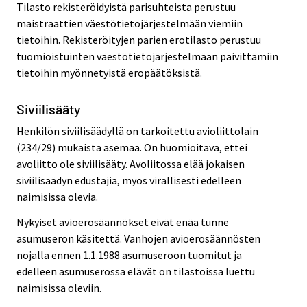
Tilasto rekisteröidyistä parisuhteista perustuu
maistraattien väestötietojärjestelmään viemiin
tietoihin. Rekisteröityjen parien erotilasto perustuu
tuomioistuinten väestötietojärjestelmään päivittämiin
tietoihin myönnetyistä eropäätöksistä.
Siviilisääty
Henkilön siviilisäädyllä on tarkoitettu avioliittolain
(234/29) mukaista asemaa. On huomioitava, ettei
avoliitto ole siviilisääty. Avoliitossa elää jokaisen
siviilisäädyn edustajia, myös virallisesti edelleen
naimisissa olevia.
Nykyiset avioerosäännökset eivät enää tunne
asumuseron käsitettä. Vanhojen avioerosäännösten
nojalla ennen 1.1.1988 asumuseroon tuomitut ja
edelleen asumuserossa elävät on tilastoissa luettu
naimisissa oleviin.