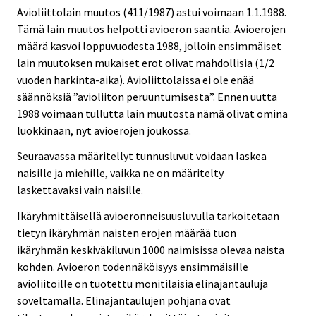
Avioliittolain muutos (411/1987) astui voimaan 1.1.1988.
Tämä lain muutos helpotti avioeron saantia. Avioerojen
määrä kasvoi loppuvuodesta 1988, jolloin ensimmäiset
lain muutoksen mukaiset erot olivat mahdollisia (1/2
vuoden harkinta-aika). Avioliittolaissa ei ole enää
säännöksiä ”avioliiton peruuntumisesta”. Ennen uutta
1988 voimaan tullutta lain muutosta nämä olivat omina
luokkinaan, nyt avioerojen joukossa.
Seuraavassa määritellyt tunnusluvut voidaan laskea
naisille ja miehille, vaikka ne on määritelty
laskettavaksi vain naisille.
Ikäryhmittäisellä avioeronneisuusluvulla tarkoitetaan
tietyn ikäryhmän naisten erojen määrää tuon
ikäryhmän keskiväkiluvun 1000 naimisissa olevaa naista
kohden. Avioeron todennäköisyys ensimmäisille
avioliitoille on tuotettu monitilaisia elinajantauluja
soveltamalla. Elinajantaulujen pohjana ovat