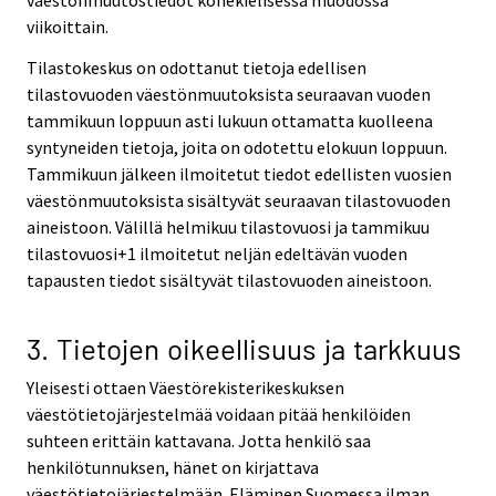
väestönmuutostiedot konekielisessä muodossa
viikoittain.
Tilastokeskus on odottanut tietoja edellisen
tilastovuoden väestönmuutoksista seuraavan vuoden
tammikuun loppuun asti lukuun ottamatta kuolleena
syntyneiden tietoja, joita on odotettu elokuun loppuun.
Tammikuun jälkeen ilmoitetut tiedot edellisten vuosien
väestönmuutoksista sisältyvät seuraavan tilastovuoden
aineistoon. Välillä helmikuu tilastovuosi ja tammikuu
tilastovuosi+1 ilmoitetut neljän edeltävän vuoden
tapausten tiedot sisältyvät tilastovuoden aineistoon.
3. Tietojen oikeellisuus ja tarkkuus
Yleisesti ottaen Väestörekisterikeskuksen
väestötietojärjestelmää voidaan pitää henkilöiden
suhteen erittäin kattavana. Jotta henkilö saa
henkilötunnuksen, hänet on kirjattava
väestötietojärjestelmään. Eläminen Suomessa ilman