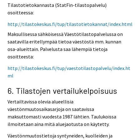
Tilastotietokannasta (StatFin-tilastopalvelu)
osoitteessa:
http://tilastokeskus.fi/tup/tilastotietokannat/index.html
Maksullisessa sähköisessä Väestötilastopalvelussa on
saatavilla eritellympää tietoa väestöstä mm. kunnan
osa-alueittain. Palvelusta saa lähempiä tietoja
osoitteesta:
http://tilastokeskus.fi/tup/vaestotilastopalvelu/index.ht
ml
6. Tilastojen vertailukelpoisuus
Vertailtavissa olevia alueellisia
väestönmuutosaikasarjoja on saatavissa
maksuttomasti vuodesta 1987 lähtien. Taulukoissa
ilmoitetaan aina mitä aluejaotusta on käytetty.
Väestönmuutostietoja syntyneiden, kuolleiden ja