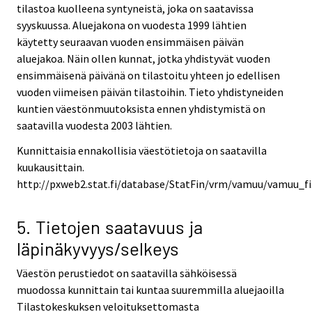
tilastoa kuolleena syntyneistä, joka on saatavissa
syyskuussa. Aluejakona on vuodesta 1999 lähtien
käytetty seuraavan vuoden ensimmäisen päivän
aluejakoa. Näin ollen kunnat, jotka yhdistyvät vuoden
ensimmäisenä päivänä on tilastoitu yhteen jo edellisen
vuoden viimeisen päivän tilastoihin. Tieto yhdistyneiden
kuntien väestönmuutoksista ennen yhdistymistä on
saatavilla vuodesta 2003 lähtien.
Kunnittaisia ennakollisia väestötietoja on saatavilla
kuukausittain.
http://pxweb2.stat.fi/database/StatFin/vrm/vamuu/vamuu_fi
5. Tietojen saatavuus ja
läpinäkyvyys/selkeys
Väestön perustiedot on saatavilla sähköisessä
muodossa kunnittain tai kuntaa suuremmilla aluejaoilla
Tilastokeskuksen veloituksettomasta