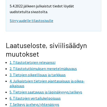
5.4.2022 jälkeen julkaistut tiedot löydät
uudistetulta sivustolta.
Siirry uudelle tilastosivulle
Laatuseloste, siviilisäädyn
muutokset
1. Tilastotietojen relevanssi
2. Tilastotutkimuksen menetelmäkuvaus
3. Tietojen oikeellisuus ja tarkkuus
4. Julkaistujen tietojen ajantasaisuus ja oikea-
aikaisuus
5. Tietojen saatavuus ja läpinäkyvyys/selkeys
6. Tilastojen vertailukelpoisuus
7. Selkeys ja eheys/yhtenäisyys