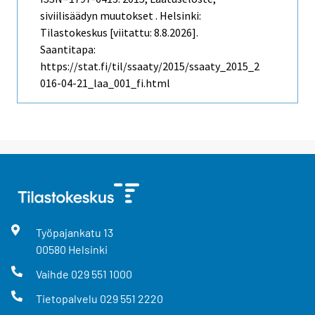
siviilisäädyn muutokset . Helsinki:
Tilastokeskus [viitattu: 8.8.2026].
Saantitapa:
https://stat.fi/til/ssaaty/2015/ssaaty_2015_2
016-04-21_laa_001_fi.html
Työpajankatu
13
00580
Helsinki
Vaihde
029 551 1000
Tietopalvelu
029 551 2220