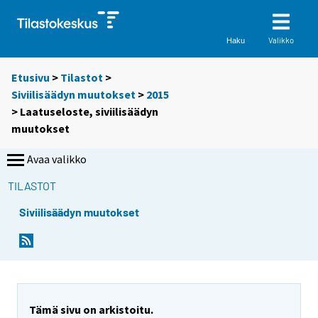
Valikko
Haku
Etusivu
>
Tilastot
>
Siviilisäädyn muutokset
>
2015
> Laatuseloste, siviilisäädyn
muutokset
Avaa valikko
TILASTOT
Siviilisäädyn muutokset
Tämä sivu on arkistoitu.