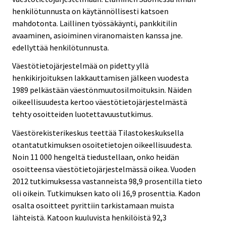
henkilötunnusta on käytännöllisesti katsoen
mahdotonta. Laillinen työssäkäynti, pankkitilin
avaaminen, asioiminen viranomaisten kanssa jne.
edellyttää henkilötunnusta.
Väestötietojärjestelmää on pidetty yllä
henkikirjoituksen lakkauttamisen jälkeen vuodesta
1989 pelkästään väestönmuutosilmoituksin. Näiden
oikeellisuudesta kertoo väestötietojärjestelmästä
tehty osoitteiden luotettavuustutkimus.
Väestörekisterikeskus teettää Tilastokeskuksella
otantatutkimuksen osoitetietojen oikeellisuudesta.
Noin 11 000 hengeltä tiedustellaan, onko heidän
osoitteensa väestötietojärjestelmässä oikea. Vuoden
2012 tutkimuksessa vastanneista 98,9 prosentilla tieto
oli oikein. Tutkimuksen kato oli 16,9 prosenttia. Kadon
osalta osoitteet pyrittiin tarkistamaan muista
lähteistä. Katoon kuuluvista henkilöistä 92,3