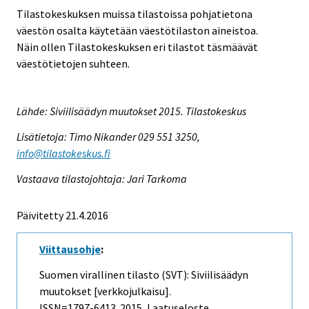
Tilastokeskuksen muissa tilastoissa pohjatietona
väestön osalta käytetään väestötilaston aineistoa.
Näin ollen Tilastokeskuksen eri tilastot täsmäävät
väestötietojen suhteen.
Lähde: Siviilisäädyn muutokset 2015. Tilastokeskus
Lisätietoja: Timo Nikander 029 551 3250,
info@tilastokeskus.fi
Vastaava tilastojohtaja: Jari Tarkoma
Päivitetty 21.4.2016
Viittausohje
:
Suomen virallinen tilasto (SVT): Siviilisäädyn
muutokset [verkkojulkaisu].
ISSN=1797-6413. 2015, Laatuseloste,