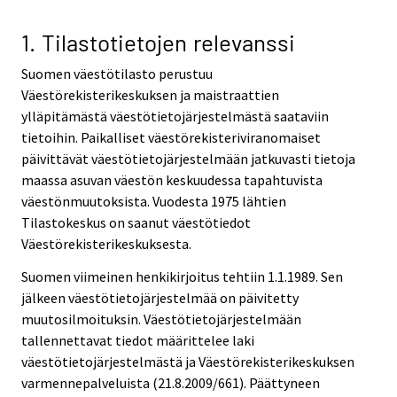
1. Tilastotietojen relevanssi
Suomen väestötilasto perustuu
Väestörekisterikeskuksen ja maistraattien
ylläpitämästä väestötietojärjestelmästä saataviin
tietoihin. Paikalliset väestörekisteriviranomaiset
päivittävät väestötietojärjestelmään jatkuvasti tietoja
maassa asuvan väestön keskuudessa tapahtuvista
väestönmuutoksista. Vuodesta 1975 lähtien
Tilastokeskus on saanut väestötiedot
Väestörekisterikeskuksesta.
Suomen viimeinen henkikirjoitus tehtiin 1.1.1989. Sen
jälkeen väestötietojärjestelmää on päivitetty
muutosilmoituksin. Väestötietojärjestelmään
tallennettavat tiedot määrittelee laki
väestötietojärjestelmästä ja Väestörekisterikeskuksen
varmennepalveluista (21.8.2009/661). Päättyneen