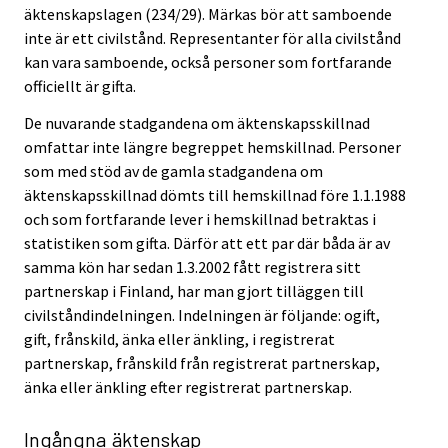
äktenskapslagen (234/29). Märkas bör att samboende
inte är ett civilstånd. Representanter för alla civilstånd
kan vara samboende, också personer som fortfarande
officiellt är gifta.
De nuvarande stadgandena om äktenskapsskillnad
omfattar inte längre begreppet hemskillnad. Personer
som med stöd av de gamla stadgandena om
äktenskapsskillnad dömts till hemskillnad före 1.1.1988
och som fortfarande lever i hemskillnad betraktas i
statistiken som gifta. Därför att ett par där båda är av
samma kön har sedan 1.3.2002 fått registrera sitt
partnerskap i Finland, har man gjort tilläggen till
civilståndindelningen. Indelningen är följande: ogift,
gift, frånskild, änka eller änkling, i registrerat
partnerskap, frånskild från registrerat partnerskap,
änka eller änkling efter registrerat partnerskap.
Ingångna äktenskap