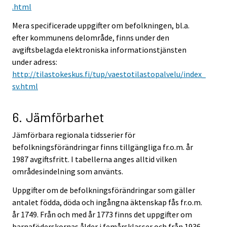
.html
Mera specificerade uppgifter om befolkningen, bl.a.
efter kommunens delområde, finns under den
avgiftsbelagda elektroniska informationstjänsten
under adress:
http://tilastokeskus.fi/tup/vaestotilastopalvelu/index_
sv.html
6. Jämförbarhet
Jämförbara regionala tidsserier för
befolkningsförändringar finns tillgängliga fr.o.m. år
1987 avgiftsfritt. I tabellerna anges alltid vilken
områdesindelning som använts.
Uppgifter om de befolkningsförändringar som gäller
antalet födda, döda och ingångna äktenskap fås fr.o.m.
år 1749. Från och med år 1773 finns det uppgifter om
barnaföderskornas ålder i femårsklasser och från 1936