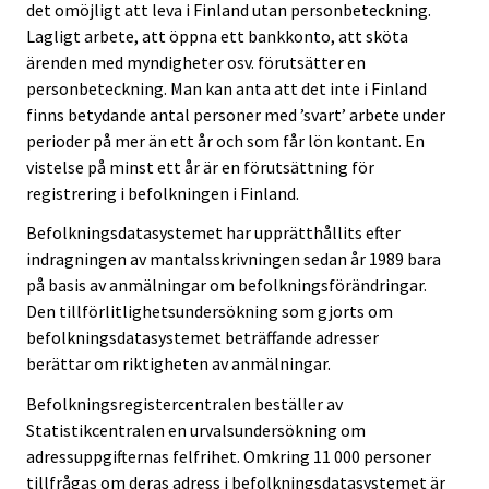
det omöjligt att leva i Finland utan personbeteckning.
Lagligt arbete, att öppna ett bankkonto, att sköta
ärenden med myndigheter osv. förutsätter en
personbeteckning. Man kan anta att det inte i Finland
finns betydande antal personer med ’svart’ arbete under
perioder på mer än ett år och som får lön kontant. En
vistelse på minst ett år är en förutsättning för
registrering i befolkningen i Finland.
Befolkningsdatasystemet har upprätthållits efter
indragningen av mantalsskrivningen sedan år 1989 bara
på basis av anmälningar om befolkningsförändringar.
Den tillförlitlighetsundersökning som gjorts om
befolkningsdatasystemet beträffande adresser
berättar om riktigheten av anmälningar.
Befolkningsregistercentralen beställer av
Statistikcentralen en urvalsundersökning om
adressuppgifternas felfrihet. Omkring 11 000 personer
tillfrågas om deras adress i befolkningsdatasystemet är