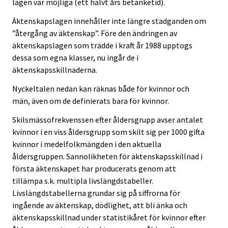
lagen var möjliga (ett halvt års betänketid).
Äktenskapslagen innehåller inte längre stadganden om
”återgång av äktenskap”. Före den ändringen av
äktenskapslagen som trädde i kraft år 1988 upptogs
dessa som egna klasser, nu ingår de i
äktenskapsskillnaderna.
Nyckeltalen nedan kan räknas både för kvinnor och
män, även om de definierats bara för kvinnor.
Skilsmässofrekvenssen efter åldersgrupp avser antalet
kvinnor i en viss åldersgrupp som skilt sig per 1000 gifta
kvinnor i medelfolkmängden i den aktuella
åldersgruppen. Sannolikheten för äktenskapsskillnad i
första äktenskapet har producerats genom att
tillämpa s.k. multipla livslängdstabeller.
Livslängdstabellerna grundar sig på siffrorna för
ingående av äktenskap, dödlighet, att bli änka och
äktenskapsskillnad under statistikåret för kvinnor efter