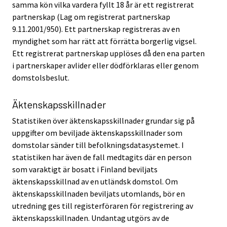
samma kön vilka vardera fyllt 18 år är ett registrerat
partnerskap (Lag om registrerat partnerskap
9.11.2001/950). Ett partnerskap registreras av en
myndighet som har rätt att förrätta borgerlig vigsel.
Ett registrerat partnerskap upplöses då den ena parten
i partnerskaper avlider eller dödförklaras eller genom
domstolsbeslut.
Äktenskapsskillnader
Statistiken över äktenskapsskillnader grundar sig på
uppgifter om beviljade äktenskapsskillnader som
domstolar sänder till befolkningsdatasystemet. I
statistiken har även de fall medtagits där en person
som varaktigt är bosatt i Finland beviljats
äktenskapsskillnad av en utländsk domstol. Om
äktenskapsskillnaden beviljats utomlands, bör en
utredning ges till registerföraren för registrering av
äktenskapsskillnaden. Undantag utgörs av de