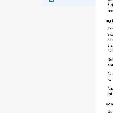
ål
me
Ing
Fr
äk
äk
1.
äk
De
an
Äk
kvi
Änd
int
Kö
Up