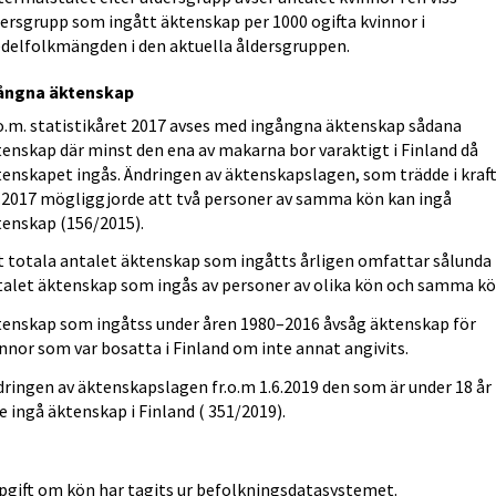
dersgrupp som ingått äktenskap per 1000 ogifta kvinnor i
delfolkmängden i den aktuella åldersgruppen.
ångna äktenskap
.o.m. statistikåret 2017 avses med ingångna äktenskap sådana
tenskap där minst den ena av makarna bor varaktigt i Finland då
tenskapet ingås. Ändringen av äktenskapslagen, som trädde i kraf
3.2017 mögliggjorde att två personer av samma kön kan ingå
tenskap (156/2015).
t totala antalet äktenskap som ingåtts årligen omfattar sålunda
talet äktenskap som ingås av personer av olika kön och samma kö
tenskap som ingåtss under åren 1980–2016 åvsåg äktenskap för
nnor som var bosatta i Finland om inte annat angivits.
ringen av äktenskapslagen fr.o.m 1.6.2019 den som är under 18 år 
e ingå äktenskap i Finland ( 351/2019).
n
pgift om kön har tagits ur befolkningsdatasystemet.