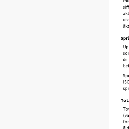
mul
sif
äkt
ut
äkt
Spr
Up
so
de 
be
Sp
ISO
spr
Tot
Tot
(v
för
åld