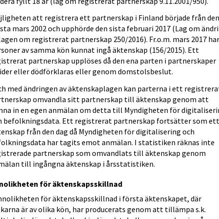
dera fyllt 18 år (lag om registrerat partnerskap 9.11.2001/950).
ligheten att registrera ett partnerskap i Finland började från de
rsta mars 2002 och upphörde den sista februari 2017 (Lag om ändr
lagen om registrerat partnerskap 250/2016). Fr.o.m. mars 2017 ha
rsoner av samma kön kunnat ingå äktenskap (156/2015). Ett
gistrerat partnerskap upplöses då den ena parten i partnerskaper
ider eller dödförklaras eller genom domstolsbeslut.
och med ändringen av äktenskaplagen kan parterna i ett registrera
rtnerskap omvandla sitt partnerskap till äktenskap genom att
mna in en egen anmälan om detta till Myndigheten för digitaliser
h befolkningsdata. Ett registrerat partnerskap fortsätter som et
tenskap från den dag då Myndigheten för digitalisering och
folkningsdata har tagits emot anmälan. I statistiken räknas inte
gistrerade partnerskap som omvandlats till äktenskap genom
älan till ingångna äktenskap i årsstatistiken.
nolikheten för äktenskapsskillnad
nnolikheten för äktenskapsskillnad i första äktenskapet, där
arna är av olika kön, har producerats genom att tillämpa s.k.