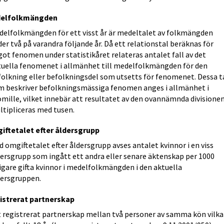
elfolkmängden
delfolkmängden för ett visst år är medeltalet av folkmängden
er två på varandra följande år. Då ett relationstal beräknas för
ot fenomen under statistikåret relateras antalet fall av det
tuella fenomenet i allmänhet till medelfolkmängden för den
folkning eller befolkningsdel som utsetts för fenomenet. Dessa t
m beskriver befolkningsmässiga fenomen anges i allmänhet i
mille, vilket innebär att resultatet av den ovannämnda divisione
ltipliceras med tusen.
iftetalet efter åldersgrupp
 omgiftetalet efter åldersgrupp avses antalet kvinnor i en viss
dersgrupp som ingått ett andra eller senare äktenskap per 1000
igare gifta kvinnor i medelfolkmängden i den aktuella
dersgruppen.
istrerat partnerskap
t registrerat partnerskap mellan två personer av samma kön vilka