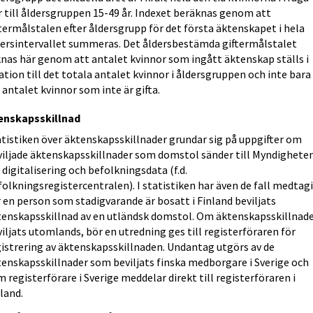
 till åldersgruppen 15-49 år. Indexet beräknas genom att
termålstalen efter åldersgrupp för det första äktenskapet i hela
dersintervallet summeras. Det åldersbestämda giftermålstalet
knas här genom att antalet kvinnor som ingått äktenskap ställs i
ation till det totala antalet kvinnor i åldersgruppen och inte bara
l antalet kvinnor som inte är gifta.
enskapsskillnad
atistiken över äktenskapsskillnader grundar sig på uppgifter om
viljade äktenskapsskillnader som domstol sänder till Myndighete
 digitalisering och befolkningsdata (f.d.
olkningsregistercentralen). I statistiken har även de fall medtag
 en person som stadigvarande är bosatt i Finland beviljats
tenskapsskillnad av en utländsk domstol. Om äktenskapsskillnad
iljats utomlands, bör en utredning ges till registerföraren för
gistrering av äktenskapsskillnaden. Undantag utgörs av de
tenskapsskillnader som beviljats finska medborgare i Sverige och
 registerförare i Sverige meddelar direkt till registerföraren i
land.