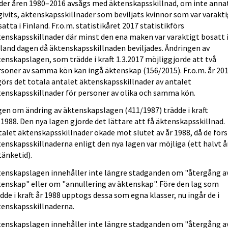
der åren 1980–2016 avsågs med äktenskapsskillnad, om inte anna
ivits, äktenskapsskillnader som beviljats kvinnor som var varakt
atta i Finland. Fr.o.m. statistikåret 2017 statistikförs
tenskapsskillnader där minst den ena maken var varaktigt bosatt 
nland dagen då äktenskapsskillnaden beviljades. Ändringen av
enskapslagen, som trädde i kraft 1.3.2017 möjliggjorde att två
rsoner av samma kön kan ingå äktenskap (156/2015). Fr.o.m. år 20
örs det totala antalet äktenskapsskillnader av antalet
tenskapsskillnader för personer av olika och samma kön.
gen om ändring av äktenskapslagen (411/1987) trädde i kraft
.1988. Den nya lagen gjorde det lättare att få äktenskapsskillnad.
alet äktenskapsskillnader ökade mot slutet av år 1988, då de för
enskapsskillnaderna enligt den nya lagen var möjliga (ett halvt å
tänketid).
tenskapslagen innehåller inte längre stadganden om "återgång a
tenskap" eller om "annullering av äktenskap". Före den lag som
dde i kraft år 1988 upptogs dessa som egna klasser, nu ingår de i
tenskapsskillnaderna.
tenskapslagen innehåller inte längre stadganden om "återgång a