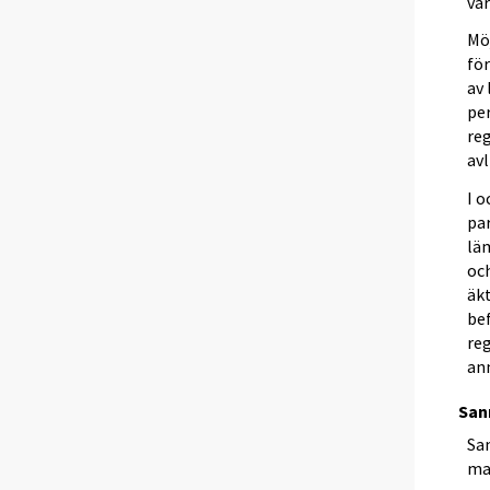
var
Möj
fö
av 
pe
re
avl
I 
pa
lä
oc
äk
be
re
anm
San
Sa
mak