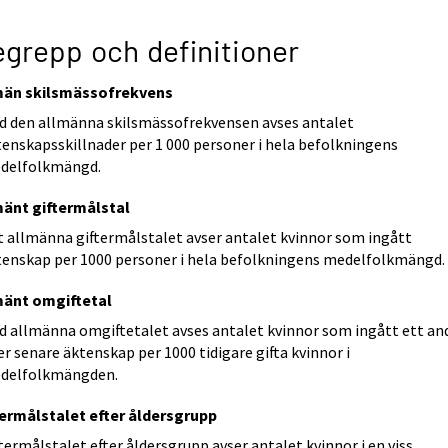
grepp och definitioner
män skilsmässofrekvens
d den allmänna skilsmässofrekvensen avses antalet
tenskapsskillnader per 1 000 personer i hela befolkningens
delfolkmängd.
mänt giftermålstal
t allmänna giftermålstalet avser antalet kvinnor som ingått
tenskap per 1000 personer i hela befolkningens medelfolkmängd.
mänt omgiftetal
d allmänna omgiftetalet avses antalet kvinnor som ingått ett an
er senare äktenskap per 1000 tidigare gifta kvinnor i
delfolkmängden.
termålstalet efter åldersgrupp
termålstalet efter åldersgrupp avser antalet kvinnor i en viss