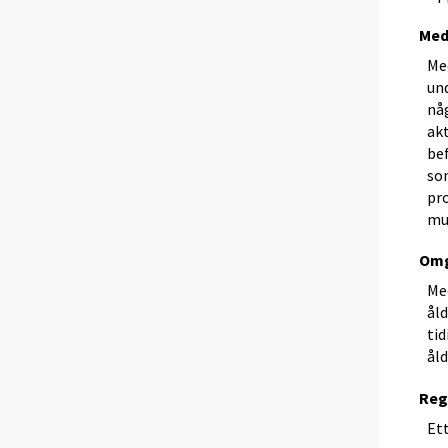
Med
Me
und
någ
ak
be
so
pro
mu
Omg
Med
ål
tid
ål
Reg
Et