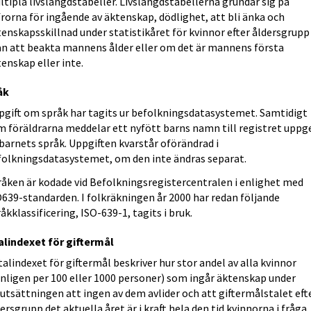
tipla livslängdstabeller. Livslängdstabellerna grundar sig på
frorna för ingående av äktenskap, dödlighet, att bli änka och
enskapsskillnad under statistikåret för kvinnor efter åldersgrupp
an att beakta mannens ålder eller om det är mannens första
enskap eller inte.
åk
pgift om språk har tagits ur befolkningsdatasystemet. Samtidigt
m föräldrarna meddelar ett nyfött barns namn till registret uppg
barnets språk. Uppgiften kvarstår oförändrad i
folkningsdatasystemet, om den inte ändras separat.
råken är kodade vid Befolkningsregistercentralen i enlighet med
639-standarden. I folkräkningen år 2000 har redan följande
åkklassificering, ISO-639-1, tagits i bruk.
alindexet för giftermål
alindexet för giftermål beskriver hur stor andel av alla kvinnor
anligen per 100 eller 1000 personer) som ingår äktenskap under
utsättningen att ingen av dem avlider och att giftermålstalet eft
ersgrupp det aktuella året är i kraft hela den tid kvinnorna i fråga