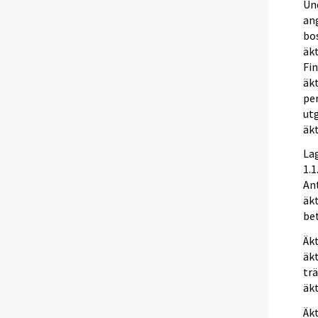
Un
ang
bos
äk
Fi
äkt
pe
utg
äk
La
1.1
Ant
äkt
be
Äk
äk
trä
äk
Äk