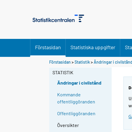
Förstasidan
Statistiska uppgifter
Sta
Förstasidan
>
Statistik
>
Ändringar i civilstån
STATISTIK
Ändringar i civilstånd
D
Kommande
U
offentliggöranden
w
Offentliggöranden
G
Översikter