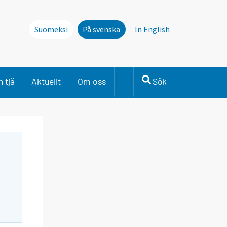
Suomeksi
På svenska
In English
 tjä
Aktuellt
Om oss
Sök