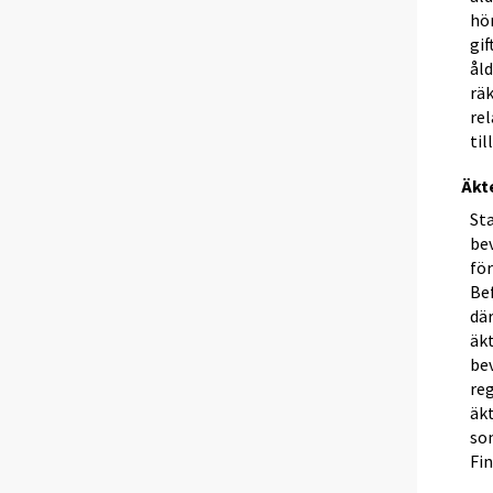
hör
gif
ål
rä
rel
til
Äkt
St
be
för
Bef
där
äk
bev
re
äk
som
Fin