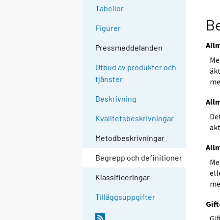
Tabeller
Be
Figurer
All
Pressmeddelanden
Me
Utbud av produkter och
äk
tjänster
me
Beskrivning
All
De
Kvalitetsbeskrivningar
äk
Metodbeskrivningar
All
Begrepp och definitioner
Me
ell
Klassificeringar
me
Tilläggsuppgifter
Gif
Gif