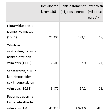
Henkilöstön
Henkilöstömenot
Investoinnit
L
lukumäärä
(miljoonaa euroa)
(miljoonaa
(
1)
2)
euroa)
e
Elintarvikkeiden ja
juomien valmistus
(10-11)
25 990
533,2
95,1
Tekstiilien,
vaatteiden, nahan ja
nahkatuotteiden
valmistus (13-15)
2 600
87,9
23,4
Sahatavaran, puu- ja
korkkituotteiden
sekä huonekalujen
valmistus (16,31)
3 870
77,2
22,1
Paperin, paperi- ja
kartonkituotteiden
valmistus (17)
45 320
2 078,6
481,3