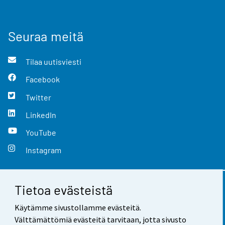
Seuraa meitä
Tilaa uutisviesti
Facebook
Twitter
LinkedIn
YouTube
Instagram
Tietoa evästeistä
Yhteystiedot
Käytämme sivustollamme evästeitä.
Palaute
Välttämättömiä evästeitä tarvitaan, jotta sivusto