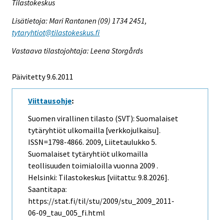
Tilastokeskus
Lisätietoja: Mari Rantanen (09) 1734 2451,
tytaryhtiot@tilastokeskus.fi
Vastaava tilastojohtaja: Leena Storgårds
Päivitetty 9.6.2011
Viittausohje
:
Suomen virallinen tilasto (SVT): Suomalaiset
tytäryhtiöt ulkomailla [verkkojulkaisu].
ISSN=1798-4866. 2009, Liitetaulukko 5.
Suomalaiset tytäryhtiöt ulkomailla
teollisuuden toimialoilla vuonna 2009 .
Helsinki: Tilastokeskus [viitattu: 9.8.2026].
Saantitapa:
https://stat.fi/til/stu/2009/stu_2009_2011-
06-09_tau_005_fi.html