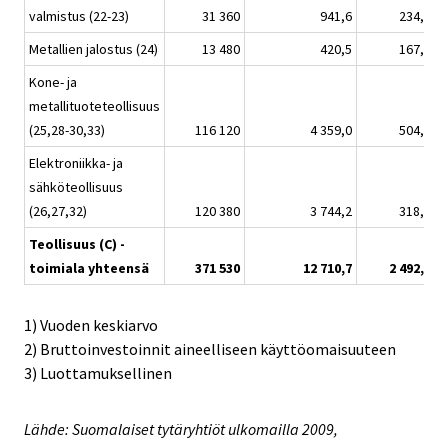
valmistus (22-23)
31 360
941,6
234,6
Metallien jalostus (24)
13 480
420,5
167,9
Kone- ja
metallituoteteollisuus
(25,28-30,33)
116 120
4 359,0
504,3
Elektroniikka- ja
sähköteollisuus
(26,27,32)
120 380
3 744,2
318,4
Teollisuus (C) -
toimiala yhteensä
371 530
12 710,7
2 492,9
1) Vuoden keskiarvo
2) Bruttoinvestoinnit aineelliseen käyttöomaisuuteen
3) Luottamuksellinen
Lähde: Suomalaiset tytäryhtiöt ulkomailla 2009,