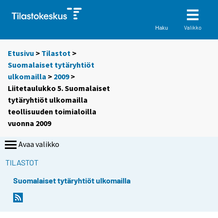
Valikko
Haku
Etusivu
>
Tilastot
>
Suomalaiset tytäryhtiöt
ulkomailla
>
2009
>
Liitetaulukko 5. Suomalaiset
tytäryhtiöt ulkomailla
teollisuuden toimialoilla
vuonna 2009
Avaa valikko
TILASTOT
Suomalaiset tytäryhtiöt ulkomailla