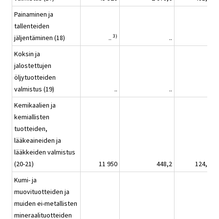
Painaminen ja
tallenteiden
3)
jäljentäminen (18)
..
..
..
Koksin ja
jalostettujen
öljytuotteiden
valmistus (19)
..
..
..
Kemikaalien ja
kemiallisten
tuotteiden,
lääkeaineiden ja
lääkkeiden valmistus
(20-21)
11 950
448,2
124,5
Kumi- ja
muovituotteiden ja
muiden ei-metallisten
mineraalituotteiden