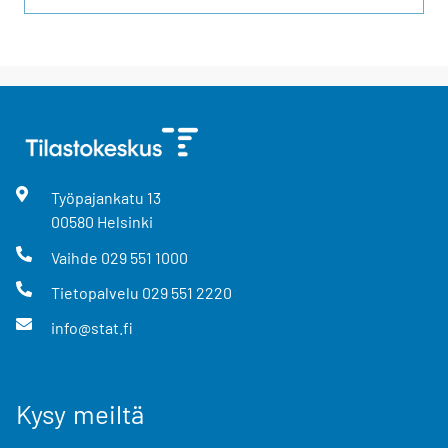
Työpajankatu
13
00580
Helsinki
Vaihde
029 551 1000
Tietopalvelu
029 551 2220
info@stat.fi
Kysy meiltä