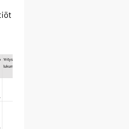
tiöt
o
Yritysten
a
lukumäärä
1
78
1
19