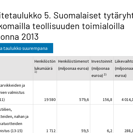
itetaulukko 5. Suomalaiset tytäryh
komailla teollisuuden toimialoilla
onna 2013
a taulukko suurempana
Henkilöstön
Henkilöstömenot
Investoinnit
Liikevaiht
lukumäärä
(miljoonaa euroa)
(miljoonaa
(miljoona
1)
2)
euroa)
euroa)
tarvikkeiden ja
mien valmistus
11)
19 580
579,6
156,8
4 014,
tiilien,
tteiden, nahan ja
katuotteiden
istus (13-15)
1 712
59,5
6,2
288,