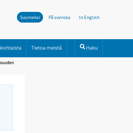
Suomeksi
På svenska
In English
nkohtaista
Tietoa meistä
Haku
lisuuden