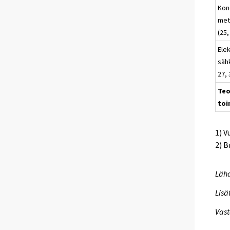
Kon
meta
(25,
Elek
sähk
27, 
Teo
toi
1) V
2) B
Lähd
Lisä
Vast