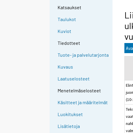
Katsaukset
Li
Taulukot
ul
Kuviot
vu
Tiedotteet
Ava
Tuote- ja palvelutarjonta
Kuvaus
Laatuselosteet
Elin
Menetelmäselosteet
juo
(10-
Käsitteet ja määritelmät
Teks
Luokitukset
vaa
nah
Lisätietoja
valm