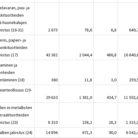
atavaran, puu- ja
kkituotteiden
ä huonekalujen
istus (16-31)
2 673
78,6
6,8
649,
rin, paperi- ja
tonkituotteiden
istus (17)
43 382
2 044,4
486,8
16 840,
naminen ja
lenteiden
entäminen (18)
360
11,8
3,0
259,
ianteollisuus (19-
29 610
1 381,0
434,7
11 502,
den ei-metallisten
eraalituotteiden
istus (23)
8 310
238,2
28,3
1 315,
llien jalostus (24)
14 894
671,3
90,0
6 542,