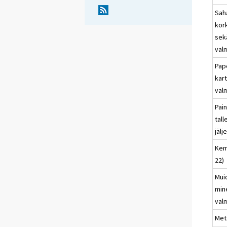
Sah
kor
sek
valm
Pape
kar
valm
Pai
tal
jälj
Kem
22)
Mui
min
valm
Meta