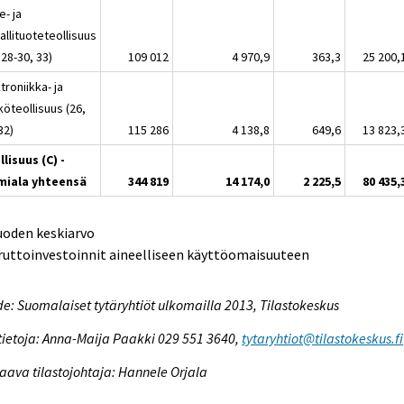
e- ja
llituoteteollisuus
 28-30, 33)
109 012
4 970,9
363,3
25 200,
troniikka- ja
öteollisuus (26,
32)
115 286
4 138,8
649,6
13 823,
llisuus (C) -
miala yhteensä
344 819
14 174,0
2 225,5
80 435,
uoden keskiarvo
ruttoinvestoinnit aineelliseen käyttöomaisuuteen
e: Suomalaiset tytäryhtiöt ulkomailla 2013, Tilastokeskus
tietoja: Anna-Maija Paakki 029 551 3640,
tytaryhtiot@tilastokeskus.fi
aava tilastojohtaja: Hannele Orjala