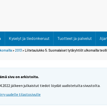
a
Kyselyt ja tiedonkeruut
Tuotteet ja palvelut
Aja
lkomailla
>
2013
> Liitetaulukko 5. Suomalaiset tytäryhtiöt ulkomailla teol
ämä sivu on arkistoitu.
.4.2022 jälkeen julkaistut tiedot löydät uudistetulta sivustolta.
iirry uudelle tilastosivulle