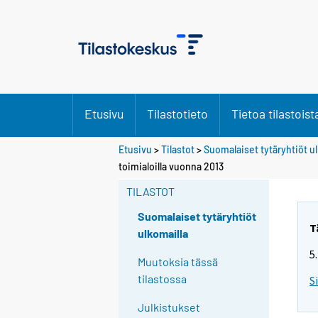
Etusivu
Tilastotieto
Tietoa tilastoist
Etusivu
>
Tilastot
>
Suomalaiset tytäryhtiöt u
toimialoilla vuonna 2013
TILASTOT
Suomalaiset tytäryhtiöt
T
ulkomailla
5
Muutoksia tässä
tilastossa
S
Julkistukset