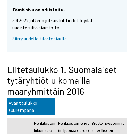
Tämä sivu on arkistoitu.
5.4.2022 jälkeen julkaistut tiedot löydät
uudistetulta sivustolta.
Siirry uudelle tilastosivulle
Liitetaulukko 1. Suomalaiset
tytäryhtiöt ulkomailla
maaryhmittäin 2016
Avaa taulukko
suurempana
Henkilöstön
Henkilöstömenot
Bruttoinvestoinnit
Li
lukumäärä
(miljoonaa euroa)
aineelliseen
(m
1)