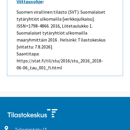
Viittausohje
:
Suomen virallinen tilasto (SVT): Suomalaiset
tytäryhtiöt ulkomailla [verkkojulkaisu].
ISSN=1798-4866. 2016, Liitetaulukko 1.
Suomalaiset tytäryhtiöt ulkomailla
maaryhmittäin 2016 . Helsinki: Tilastokeskus
[viitattu: 7.8.2026].
Saantitapa:
https://stat.fi/til/stu/2016/stu_2016_2018-
06-06_tau_001_fi.html
Työpajankatu
13