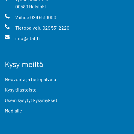
00580
Helsinki
Vaihde
029 551 1000
Tietopalvelu
029 551 2220
info@stat.fi
Kysy meiltä
Neuvonta ja tietopalvelu
Kysy tilastoista
Usein kysytyt kysymykset
Medialle