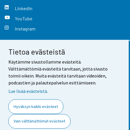
LinkedIn
YouTube
Instagram
Tietoa evästeistä
Yhteystiedot
Käytämme sivustollamme evästeitä.
Palaute
Välttämättömiä evästeitä tarvitaan, jotta sivusto
toimii oikein. Muita evästeitä tarvitaan videoiden,
Käyttöehdot
podcastien ja palautepalvelun esittämiseen.
Tietosuoja
Lue lisää evästeistä.
Saavutettavuus
Hyväksyn kaikki evästeet
Tietoa sivustosta
Vain välttämättömät evästeet
Evästeasetukset