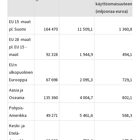
käyttöomaisuuteen
eu
(miljoonaa euroa)
EU 15 -maat
pl. Suomi
164 470
11 509,1
1 360,8
EU 28 -maat
pl. EU 15 -
maat
92 328
1 944,9
494,1
EU:n
ulkopuolinen
Eurooppa
67 698
2 095,3
729,1
Aasia ja
Oseania
135 360
4 004,7
802,1
Pohjois-
Amerikka
49 271
5 461,6
568,3
Keski- ja
Etelä-