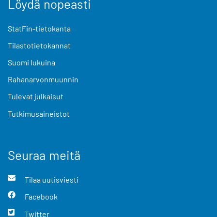
Löydä nopeasti
StatFin-tietokanta
Tilastotietokannat
Suomi lukuina
Rahanarvonmuunnin
Tulevat julkaisut
Tutkimusaineistot
Seuraa meitä
Tilaa uutisviesti
Facebook
Twitter