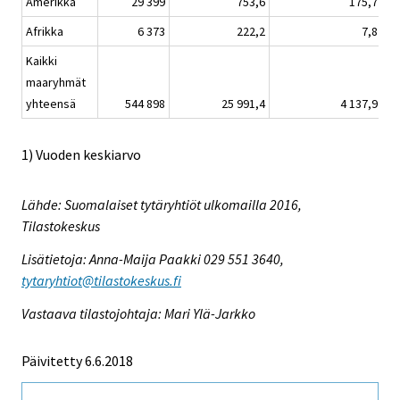
Amerikka
29 399
753,6
175,7
Afrikka
6 373
222,2
7,8
Kaikki
maaryhmät
yhteensä
544 898
25 991,4
4 137,9
1
1) Vuoden keskiarvo
Lähde: Suomalaiset tytäryhtiöt ulkomailla 2016,
Tilastokeskus
Lisätietoja: Anna-Maija Paakki 029 551 3640,
tytaryhtiot@tilastokeskus.fi
Vastaava tilastojohtaja: Mari Ylä-Jarkko
Päivitetty 6.6.2018