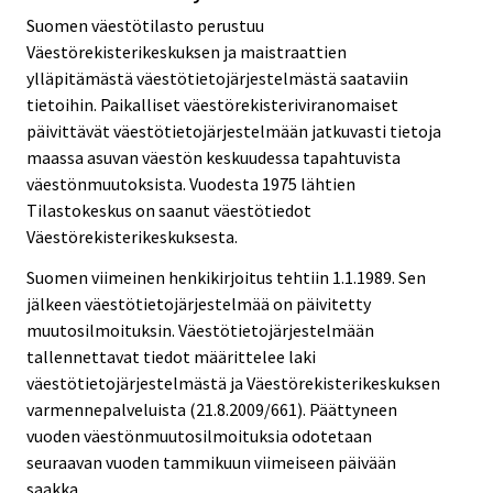
Suomen väestötilasto perustuu
Väestörekisterikeskuksen ja maistraattien
ylläpitämästä väestötietojärjestelmästä saataviin
tietoihin. Paikalliset väestörekisteriviranomaiset
päivittävät väestötietojärjestelmään jatkuvasti tietoja
maassa asuvan väestön keskuudessa tapahtuvista
väestönmuutoksista. Vuodesta 1975 lähtien
Tilastokeskus on saanut väestötiedot
Väestörekisterikeskuksesta.
Suomen viimeinen henkikirjoitus tehtiin 1.1.1989. Sen
jälkeen väestötietojärjestelmää on päivitetty
muutosilmoituksin. Väestötietojärjestelmään
tallennettavat tiedot määrittelee laki
väestötietojärjestelmästä ja Väestörekisterikeskuksen
varmennepalveluista (21.8.2009/661). Päättyneen
vuoden väestönmuutosilmoituksia odotetaan
seuraavan vuoden tammikuun viimeiseen päivään
saakka.