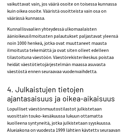
vaikuttavat vain, jos väärä osoite on toisessa kunnassa
kuin oikea osoite. Vääristä osoitteista vain osa on
väärässä kunnassa.
Kunnallisvaalien yhteydessä ulkomaalaisten
äänioikeusilmoitusten palautukset paljastavat yleensä
noin 1000 henkeä, jotka ovat muuttaneet maasta
ilmoitusta tekemättä ja ovat siten olleet edelleen
tilastoituna väestöön. Väestörekisterikeskus poistaa
heidät väestötietojärjestelmän maassa asuvasta
väestöstä ennen seuraavaa vuodenvaihdetta.
4. Julkaistujen tietojen
ajantasaisuus ja oikea-aikaisuus
Lopulliset väestönmuutostilastot julkistetaan
vuosittain touko-kesäkuussa lukuun ottamatta
kuolleena syntyneitä, jotka julkistetaan syyskuussa.
Aluejakona on vuodesta 1999 lähtien käytetty seuraavan