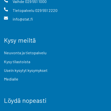
Vaihde
029 551 1000
Tietopalvelu
029 551 2220
info@stat.fi
Kysy meiltä
Neuvonta ja tietopalvelu
Kysy tilastoista
Usein kysytyt kysymykset
Medialle
Löydä nopeasti