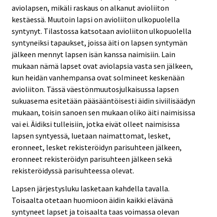
aviolapsen, mikäli raskaus on alkanut avioliiton
kestäessä. Muutoin lapsi on avioliiton ulkopuolella
syntynyt. Tilastossa katsotaan avioliiton ulkopuolella
syntyneiksi tapaukset, joissa äiti on lapsen syntymän
jälkeen mennyt lapsen isän kanssa naimisiin. Lain
mukaan nämä lapset ovat aviolapsia vasta sen jälkeen,
kun heidän vanhempansa ovat solmineet keskenään
avioliiton. Tässä väestönmuutosjulkaisussa lapsen
sukuasema esitetään pääsääntöisesti äidin siviilisäädyn
mukaan, toisin sanoen sen mukaan oliko äiti naimisissa
vai ei. Äidiksi tulleisiin, jotka eivät olleet naimisissa
lapsen syntyessä, luetaan naimattomat, lesket,
eronneet, lesket rekisteröidyn parisuhteen jälkeen,
eronneet rekisteröidyn parisuhteen jälkeen sekä
rekisteröidyssä parisuhteessa olevat.
Lapsen järjestysluku lasketaan kahdella tavalla.
Toisaalta otetaan huomioon äidin kaikki elävänä
syntyneet lapset ja toisaalta taas voimassa olevan