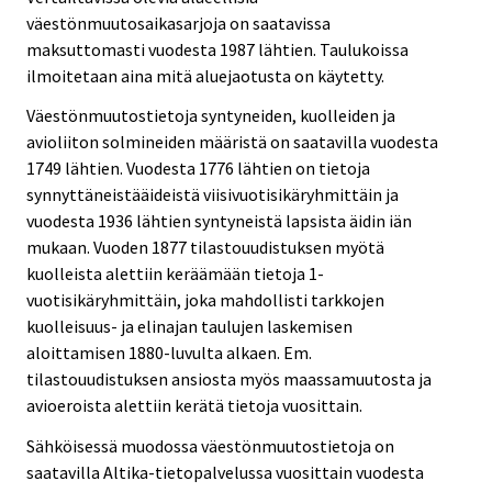
väestönmuutosaikasarjoja on saatavissa
maksuttomasti vuodesta 1987 lähtien. Taulukoissa
ilmoitetaan aina mitä aluejaotusta on käytetty.
Väestönmuutostietoja syntyneiden, kuolleiden ja
avioliiton solmineiden määristä on saatavilla vuodesta
1749 lähtien. Vuodesta 1776 lähtien on tietoja
synnyttäneistääideistä viisivuotisikäryhmittäin ja
vuodesta 1936 lähtien syntyneistä lapsista äidin iän
mukaan. Vuoden 1877 tilastouudistuksen myötä
kuolleista alettiin keräämään tietoja 1-
vuotisikäryhmittäin, joka mahdollisti tarkkojen
kuolleisuus- ja elinajan taulujen laskemisen
aloittamisen 1880-luvulta alkaen. Em.
tilastouudistuksen ansiosta myös maassamuutosta ja
avioeroista alettiin kerätä tietoja vuosittain.
Sähköisessä muodossa väestönmuutostietoja on
saatavilla Altika-tietopalvelussa vuosittain vuodesta