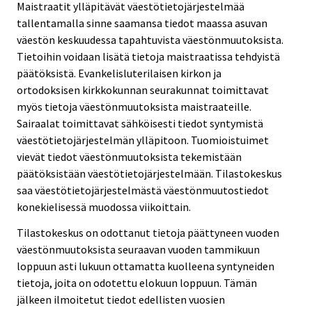
Maistraatit ylläpitävät väestötietojärjestelmää
tallentamalla sinne saamansa tiedot maassa asuvan
väestön keskuudessa tapahtuvista väestönmuutoksista.
Tietoihin voidaan lisätä tietoja maistraatissa tehdyistä
päätöksistä. Evankelisluterilaisen kirkon ja
ortodoksisen kirkkokunnan seurakunnat toimittavat
myös tietoja väestönmuutoksista maistraateille.
Sairaalat toimittavat sähköisesti tiedot syntymistä
väestötietojärjestelmän ylläpitoon. Tuomioistuimet
vievät tiedot väestönmuutoksista tekemistään
päätöksistään väestötietojärjestelmään. Tilastokeskus
saa väestötietojärjestelmästä väestönmuutostiedot
konekielisessä muodossa viikoittain.
Tilastokeskus on odottanut tietoja päättyneen vuoden
väestönmuutoksista seuraavan vuoden tammikuun
loppuun asti lukuun ottamatta kuolleena syntyneiden
tietoja, joita on odotettu elokuun loppuun. Tämän
jälkeen ilmoitetut tiedot edellisten vuosien