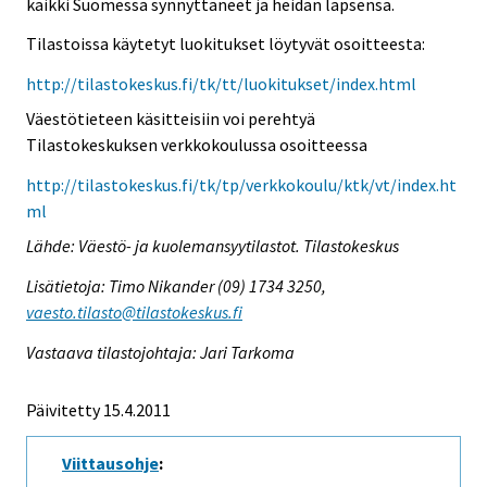
kaikki Suomessa synnyttäneet ja heidän lapsensa.
Tilastoissa käytetyt luokitukset löytyvät osoitteesta:
http://tilastokeskus.fi/tk/tt/luokitukset/index.html
Väestötieteen käsitteisiin voi perehtyä
Tilastokeskuksen verkkokoulussa osoitteessa
http://tilastokeskus.fi/tk/tp/verkkokoulu/ktk/vt/index.ht
ml
Lähde: Väestö- ja kuolemansyytilastot. Tilastokeskus
Lisätietoja: Timo Nikander (09) 1734 3250,
vaesto.tilasto@tilastokeskus.fi
Vastaava tilastojohtaja: Jari Tarkoma
Päivitetty 15.4.2011
Viittausohje
: