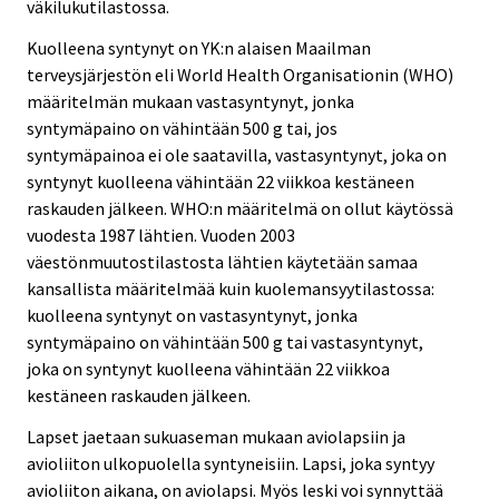
väkilukutilastossa.
Kuolleena syntynyt on YK:n alaisen Maailman
terveysjärjestön eli World Health Organisationin (WHO)
määritelmän mukaan vastasyntynyt, jonka
syntymäpaino on vähintään 500 g tai, jos
syntymäpainoa ei ole saatavilla, vastasyntynyt, joka on
syntynyt kuolleena vähintään 22 viikkoa kestäneen
raskauden jälkeen. WHO:n määritelmä on ollut käytössä
vuodesta 1987 lähtien. Vuoden 2003
väestönmuutostilastosta lähtien käytetään samaa
kansallista määritelmää kuin kuolemansyytilastossa:
kuolleena syntynyt on vastasyntynyt, jonka
syntymäpaino on vähintään 500 g tai vastasyntynyt,
joka on syntynyt kuolleena vähintään 22 viikkoa
kestäneen raskauden jälkeen.
Lapset jaetaan sukuaseman mukaan aviolapsiin ja
avioliiton ulkopuolella syntyneisiin. Lapsi, joka syntyy
avioliiton aikana, on aviolapsi. Myös leski voi synnyttää