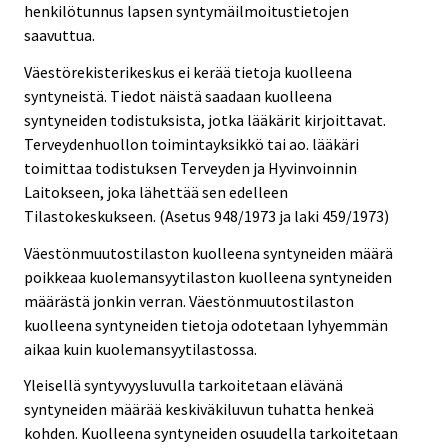
henkilötunnus lapsen syntymäilmoitustietojen
saavuttua.
Väestörekisterikeskus ei kerää tietoja kuolleena
syntyneistä. Tiedot näistä saadaan kuolleena
syntyneiden todistuksista, jotka lääkärit kirjoittavat.
Terveydenhuollon toimintayksikkö tai ao. lääkäri
toimittaa todistuksen Terveyden ja Hyvinvoinnin
Laitokseen, joka lähettää sen edelleen
Tilastokeskukseen. (Asetus 948/1973 ja laki 459/1973)
Väestönmuutostilaston kuolleena syntyneiden määrä
poikkeaa kuolemansyytilaston kuolleena syntyneiden
määrästä jonkin verran. Väestönmuutostilaston
kuolleena syntyneiden tietoja odotetaan lyhyemmän
aikaa kuin kuolemansyytilastossa.
Yleisellä syntyvyysluvulla tarkoitetaan elävänä
syntyneiden määrää keskiväkiluvun tuhatta henkeä
kohden. Kuolleena syntyneiden osuudella tarkoitetaan