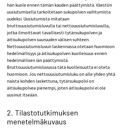
hän kuole ennen tämän kauden päättymistä. Väestön
uusiutumisella tarkoitetaan sukupolven vaihtumista
uudeksi. Uusiutumista mitataan
bruttouusiutumisluvulla tai nettouusiutumisluvulla,
jotka ilmoittavat tavallisesti tytärsukupolven ja
äitisukupolven suuruuden välisen suhteen.
Nettouusiutumisluvun laskennassa otetaan huomioon
hedelmällisyys ja äitisukupolven kuolleisuus ennen
hedelmällisen iän päättymistä.
Bruttouusiutumisluvussa tätä kuolleisuutta ei oteta
huomioon. Jos nettouusiutumisluku on alle yhden yhtä
naista kohden laskettuna, tytärsukupolvi on
äitisukupolvea pienempi, joten äitisukupolvi ei ole
uusinut itseään.
2. Tilastotutkimuksen
menetelmäkuvaus