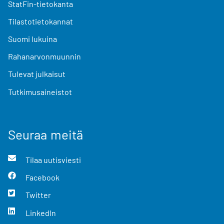
StatFin-tietokanta
Tilastotietokannat
Suomi lukuina
Rahanarvonmuunnin
Tulevat julkaisut
Tutkimusaineistot
Seuraa meitä
Tilaa uutisviesti
Facebook
Twitter
LinkedIn