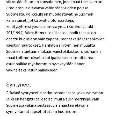
siirretään Suomen kansalainen, joka muuttaessaan on
ilmoittanut olevansa vähintään vuoden poissa
Suomesta. Poikkeuksen muodostavat ne Suomen
kansalaiset, jotka ovat diplomaatteja,
kehitysyhteistyössä toimivia yms. (Kotikuntalaki
201/1994). Väestönmuutostilastoa laadittaessa on
otettu huomioon vain tapahtumahetkellä läsnäolevien
väestönmuutokset. Henkilön siirtyminen muualta
Suomeen luetaan mukaan väestötilastoon, jos hänen
muuttoilmoituksella kotipaikakseen ilmoittama
asuinpaikka myöhemmin hyväksytään hänen
vakinaiseksi asuinpaikakseen.
Syntyneet
Elävänä syntyneellä tarkoitetaan lasta, joka syntymän
jälkeen hengitti tai osoitti muita elonmerkkejä. Vain
Suomessa vakinaisesti asuvien naisten elävänä
synnyttämät lapset otetaan huomioon