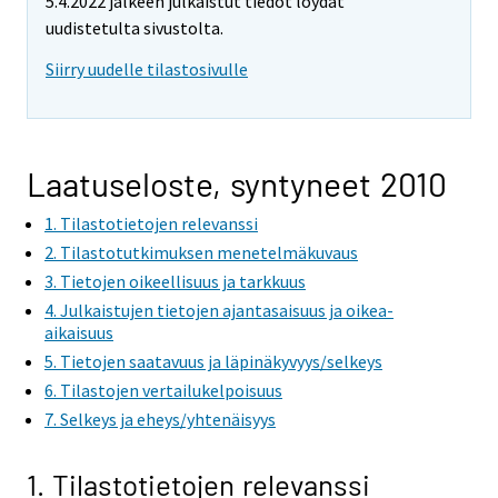
5.4.2022 jälkeen julkaistut tiedot löydät
uudistetulta sivustolta.
Siirry uudelle tilastosivulle
Laatuseloste, syntyneet 2010
1. Tilastotietojen relevanssi
2. Tilastotutkimuksen menetelmäkuvaus
3. Tietojen oikeellisuus ja tarkkuus
4. Julkaistujen tietojen ajantasaisuus ja oikea-
aikaisuus
5. Tietojen saatavuus ja läpinäkyvyys/selkeys
6. Tilastojen vertailukelpoisuus
7. Selkeys ja eheys/yhtenäisyys
1. Tilastotietojen relevanssi