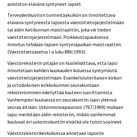
avioliiton elävänä syntyneet lapset.
Terveydenhuollon toimintayksikön on ilmoitettava
elävänä syntyneestä lapsesta väestötietojärjestelmään
tai äidin kotikunnan maistraattiin, joka vie tiedon
väestötietojärjestelmään. Poikkeustapauksessa
ilmoitus tehdään lapsen syntymäpaikan maistraattiin.
(Väestötietoasetus I a luku 886/1993).
Väestörekisterin pitäjän on huolehdittava, että lapsi
ilmoitetaan kahden kuukauden kuluessa syntymästä
väestötietojärjestelmään. Evankelisluterilaisen kirkon
ja ortodoksisen kirkkokunnan seurakuntaan
rekisteröiminen edellyttää kasteen suorittamista.
Vanhempien kuuluessa eri seurakuntiin lapsi yleensä
seuraa äitiään. Uskonnonvapauslain (767/1969) mukaan
lapsi merkitään äidin rekisteriin, mikäli vanhemmat
kuuluvat eri uskontokuntiin eivätkä ole toisin sopineet.
Väestörekisterikeskuksessa annetaan lapselle