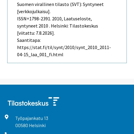
Suomen virallinen tilasto (SVT): Syntyneet
[verkkojulkaisu].
ISSN=1798-2391. 2010, Laatuseloste,
syntyneet 2010 . Helsinki: Tilastokeskus
[viitattu: 7.8.2026].
Saantitapa:
https://stat.fi/til/synt/2010/synt_2010_2011-
04-15_laa_001_fi.html
Työpajankatu
13
00580
Helsinki