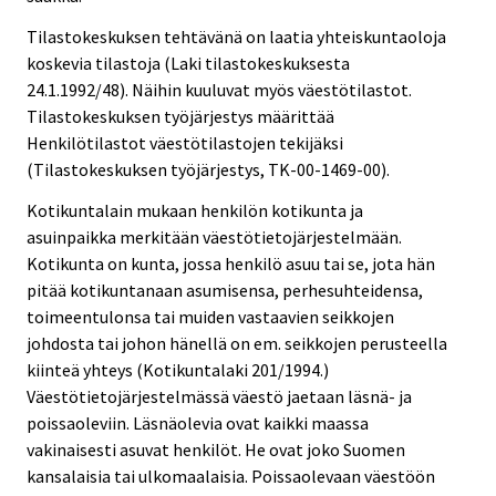
Tilastokeskuksen tehtävänä on laatia yhteiskuntaoloja
koskevia tilastoja (Laki tilastokeskuksesta
24.1.1992/48). Näihin kuuluvat myös väestötilastot.
Tilastokeskuksen työjärjestys määrittää
Henkilötilastot väestötilastojen tekijäksi
(Tilastokeskuksen työjärjestys, TK-00-1469-00).
Kotikuntalain mukaan henkilön kotikunta ja
asuinpaikka merkitään väestötietojärjestelmään.
Kotikunta on kunta, jossa henkilö asuu tai se, jota hän
pitää kotikuntanaan asumisensa, perhesuhteidensa,
toimeentulonsa tai muiden vastaavien seikkojen
johdosta tai johon hänellä on em. seikkojen perusteella
kiinteä yhteys (Kotikuntalaki 201/1994.)
Väestötietojärjestelmässä väestö jaetaan läsnä- ja
poissaoleviin. Läsnäolevia ovat kaikki maassa
vakinaisesti asuvat henkilöt. He ovat joko Suomen
kansalaisia tai ulkomaalaisia. Poissaolevaan väestöön