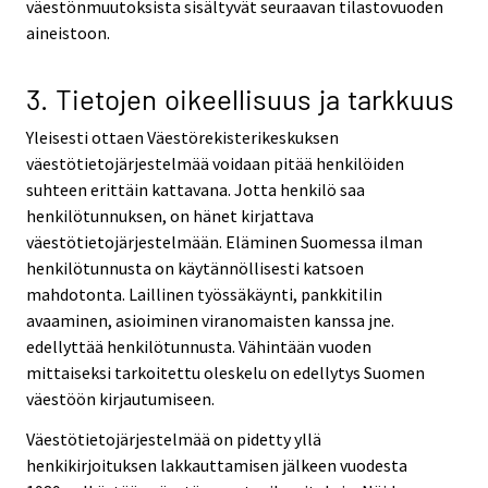
väestönmuutoksista sisältyvät seuraavan tilastovuoden
aineistoon.
3. Tietojen oikeellisuus ja tarkkuus
Yleisesti ottaen Väestörekisterikeskuksen
väestötietojärjestelmää voidaan pitää henkilöiden
suhteen erittäin kattavana. Jotta henkilö saa
henkilötunnuksen, on hänet kirjattava
väestötietojärjestelmään. Eläminen Suomessa ilman
henkilötunnusta on käytännöllisesti katsoen
mahdotonta. Laillinen työssäkäynti, pankkitilin
avaaminen, asioiminen viranomaisten kanssa jne.
edellyttää henkilötunnusta. Vähintään vuoden
mittaiseksi tarkoitettu oleskelu on edellytys Suomen
väestöön kirjautumiseen.
Väestötietojärjestelmää on pidetty yllä
henkikirjoituksen lakkauttamisen jälkeen vuodesta