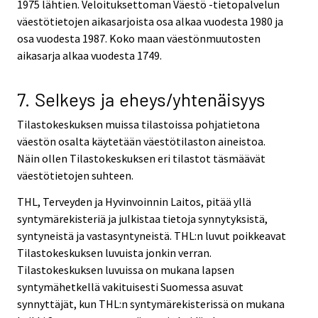
1975 lähtien. Veloituksettoman Väestö -tietopalvelun
väestötietojen aikasarjoista osa alkaa vuodesta 1980 ja
osa vuodesta 1987. Koko maan väestönmuutosten
aikasarja alkaa vuodesta 1749.
7. Selkeys ja eheys/yhtenäisyys
Tilastokeskuksen muissa tilastoissa pohjatietona
väestön osalta käytetään väestötilaston aineistoa.
Näin ollen Tilastokeskuksen eri tilastot täsmäävät
väestötietojen suhteen.
THL, Terveyden ja Hyvinvoinnin Laitos, pitää yllä
syntymärekisteriä ja julkistaa tietoja synnytyksistä,
syntyneistä ja vastasyntyneistä. THL:n luvut poikkeavat
Tilastokeskuksen luvuista jonkin verran.
Tilastokeskuksen luvuissa on mukana lapsen
syntymähetkellä vakituisesti Suomessa asuvat
synnyttäjät, kun THL:n syntymärekisterissä on mukana