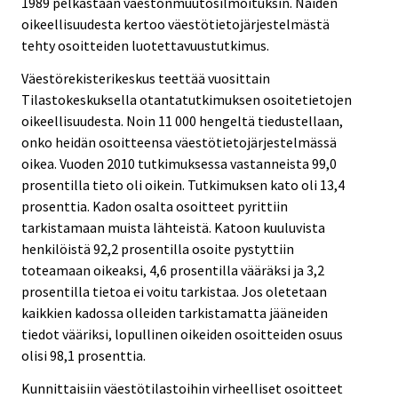
1989 pelkästään väestönmuutosilmoituksin. Näiden
oikeellisuudesta kertoo väestötietojärjestelmästä
tehty osoitteiden luotettavuustutkimus.
Väestörekisterikeskus teettää vuosittain
Tilastokeskuksella otantatutkimuksen osoitetietojen
oikeellisuudesta. Noin 11 000 hengeltä tiedustellaan,
onko heidän osoitteensa väestötietojärjestelmässä
oikea. Vuoden 2010 tutkimuksessa vastanneista 99,0
prosentilla tieto oli oikein. Tutkimuksen kato oli 13,4
prosenttia. Kadon osalta osoitteet pyrittiin
tarkistamaan muista lähteistä. Katoon kuuluvista
henkilöistä 92,2 prosentilla osoite pystyttiin
toteamaan oikeaksi, 4,6 prosentilla vääräksi ja 3,2
prosentilla tietoa ei voitu tarkistaa. Jos oletetaan
kaikkien kadossa olleiden tarkistamatta jääneiden
tiedot vääriksi, lopullinen oikeiden osoitteiden osuus
olisi 98,1 prosenttia.
Kunnittaisiin väestötilastoihin virheelliset osoitteet