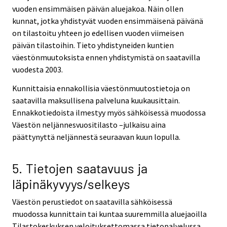
vuoden ensimmäisen päivän aluejakoa. Näin ollen
kunnat, jotka yhdistyvät vuoden ensimmäisenä päivänä
on tilastoitu yhteen jo edellisen vuoden viimeisen
päivän tilastoihin. Tieto yhdistyneiden kuntien
väestönmuutoksista ennen yhdistymistä on saatavilla
vuodesta 2003.
Kunnittaisia ennakollisia väestönmuutostietoja on
saatavilla maksullisena palveluna kuukausittain.
Ennakkotiedoista ilmestyy myös sähköisessä muodossa
Väestön neljännesvuositilasto –julkaisu aina
päättynyttä neljännestä seuraavan kuun lopulla.
5. Tietojen saatavuus ja
läpinäkyvyys/selkeys
Väestön perustiedot on saatavilla sähköisessä
muodossa kunnittain tai kuntaa suuremmilla aluejaoilla
Tilastokeskuksen veloituksettomassa tietopalvelussa