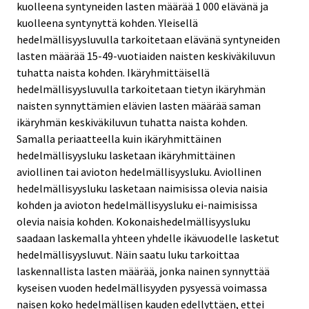
kuolleena syntyneiden lasten määrää 1 000 elävänä ja
kuolleena syntynyttä kohden. Yleisellä
hedelmällisyysluvulla tarkoitetaan elävänä syntyneiden
lasten määrää 15-49-vuotiaiden naisten keskiväkiluvun
tuhatta naista kohden. Ikäryhmittäisellä
hedelmällisyysluvulla tarkoitetaan tietyn ikäryhmän
naisten synnyttämien elävien lasten määrää saman
ikäryhmän keskiväkiluvun tuhatta naista kohden.
Samalla periaatteella kuin ikäryhmittäinen
hedelmällisyysluku lasketaan ikäryhmittäinen
aviollinen tai avioton hedelmällisyysluku. Aviollinen
hedelmällisyysluku lasketaan naimisissa olevia naisia
kohden ja avioton hedelmällisyysluku ei-naimisissa
olevia naisia kohden. Kokonaishedelmällisyysluku
saadaan laskemalla yhteen yhdelle ikävuodelle lasketut
hedelmällisyysluvut. Näin saatu luku tarkoittaa
laskennallista lasten määrää, jonka nainen synnyttää
kyseisen vuoden hedelmällisyyden pysyessä voimassa
naisen koko hedelmällisen kauden edellyttäen, ettei