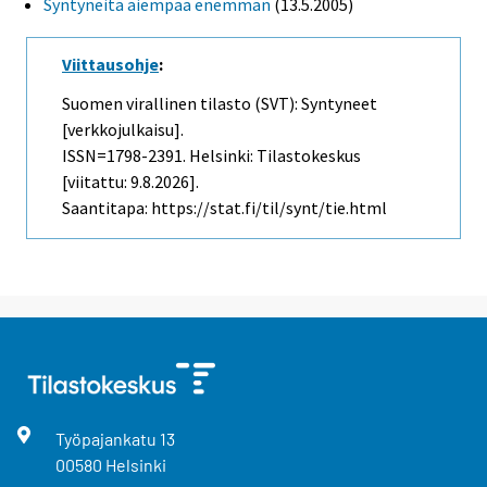
Syntyneitä aiempaa enemmän
(13.5.2005)
Viittausohje
:
Suomen virallinen tilasto (SVT): Syntyneet
[verkkojulkaisu].
ISSN=1798-2391. Helsinki: Tilastokeskus
[viitattu: 9.8.2026].
Saantitapa: https://stat.fi/til/synt/tie.html
Työpajankatu
13
00580
Helsinki