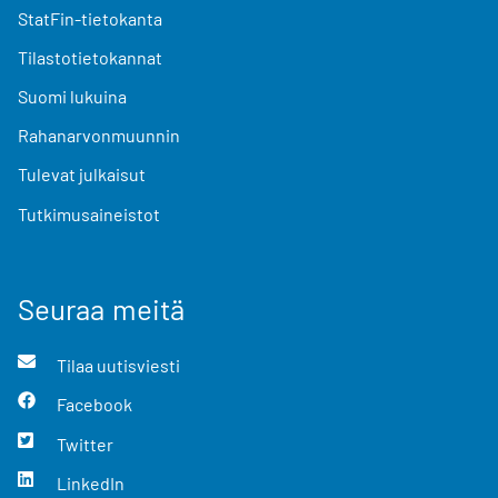
StatFin-tietokanta
Tilastotietokannat
Suomi lukuina
Rahanarvonmuunnin
Tulevat julkaisut
Tutkimusaineistot
Seuraa meitä
Tilaa uutisviesti
Facebook
Twitter
LinkedIn