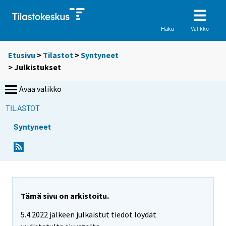
Valikko
Haku
Etusivu
>
Tilastot
>
Syntyneet
> Julkistukset
Avaa valikko
TILASTOT
Syntyneet
Tämä sivu on arkistoitu.
5.4.2022 jälkeen julkaistut tiedot löydät