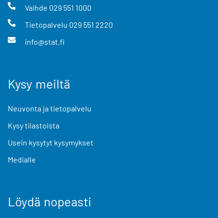
Vaihde
029 551 1000
Tietopalvelu
029 551 2220
info@stat.fi
Kysy meiltä
Neuvonta ja tietopalvelu
Kysy tilastoista
Usein kysytyt kysymykset
Medialle
Löydä nopeasti