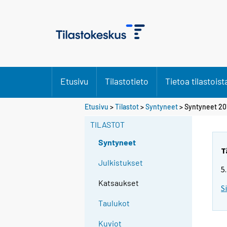
Etusivu
Tilastotieto
Tietoa tilastoist
Etusivu
>
Tilastot
>
Syntyneet
> Syntyneet 20
TILASTOT
Syntyneet
T
Julkistukset
5
Katsaukset
S
Taulukot
Kuviot