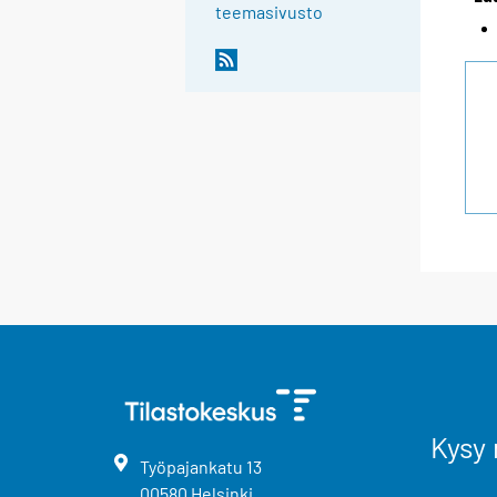
teemasivusto
Kysy 
Työpajankatu
13
00580
Helsinki