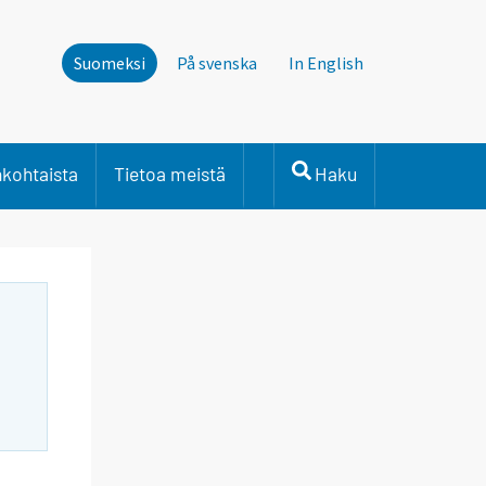
Suomeksi
På svenska
In English
nkohtaista
Tietoa meistä
Haku