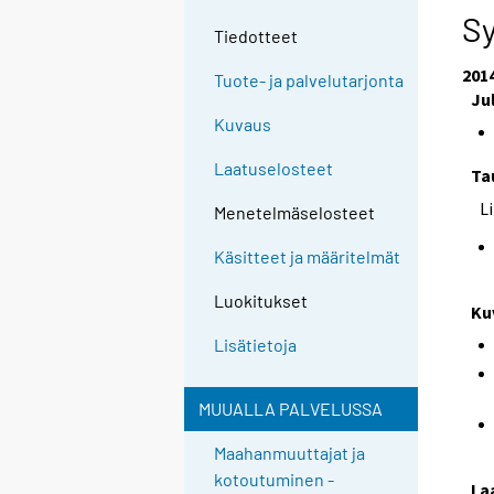
Sy
Tiedotteet
201
Tuote- ja palvelutarjonta
Ju
Kuvaus
Laatuselosteet
Ta
L
Menetelmäselosteet
Käsitteet ja määritelmät
Luokitukset
Ku
Lisätietoja
MUUALLA PALVELUSSA
Maahanmuuttajat ja
kotoutuminen -
La