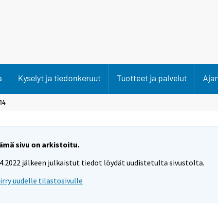
a
Kyselyt ja tiedonkeruut
Tuotteet ja palvelut
Aja
14
ämä sivu on arkistoitu.
.4.2022 jälkeen julkaistut tiedot löydät uudistetulta sivustolta.
iirry uudelle tilastosivulle