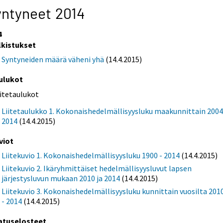
ntyneet 2014
4
lkistukset
Syntyneiden määrä väheni yhä
(14.4.2015)
ulukot
iitetaulukot
Liitetaulukko 1. Kokonaishedelmällisyysluku maakunnittain 2004
2014
(14.4.2015)
viot
Liitekuvio 1. Kokonaishedelmällisyysluku 1900 - 2014
(14.4.2015)
Liitekuvio 2. Ikäryhmittäiset hedelmällisyysluvut lapsen
järjestysluvun mukaan 2010 ja 2014
(14.4.2015)
Liitekuvio 3. Kokonaishedelmällisyysluku kunnittain vuosilta 201
- 2014
(14.4.2015)
atuselosteet